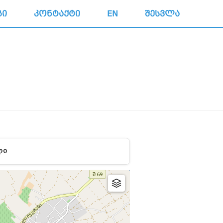
ᲒᲘ
ᲙᲝᲜᲢᲐᲥᲢᲘ
EN
ᲨᲔᲡᲕᲚᲐ
ᲚᲘ