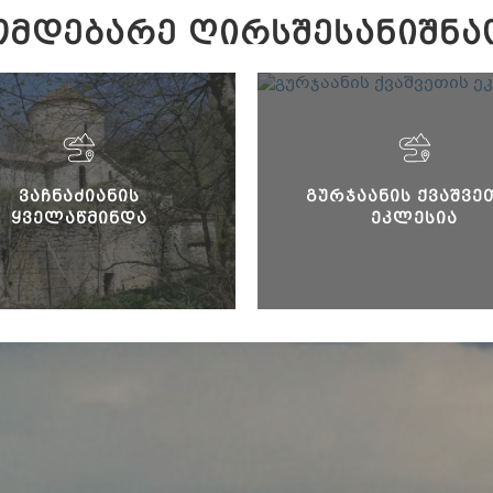
ᲛᲓᲔᲑᲐᲠᲔ ᲦᲘᲠᲡᲨᲔᲡᲐᲜᲘᲨᲜᲐ
ᲕᲐᲩᲜᲐᲫᲘᲐᲜᲘᲡ
ᲒᲣᲠᲯᲐᲐᲜᲘᲡ ᲥᲕᲐᲨᲕᲔ
ᲧᲕᲔᲚᲐᲬᲛᲘᲜᲓᲐ
ᲔᲙᲚᲔᲡᲘᲐ