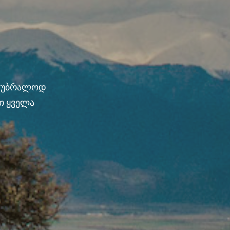
ნ უბრალოდ
თ ყველა