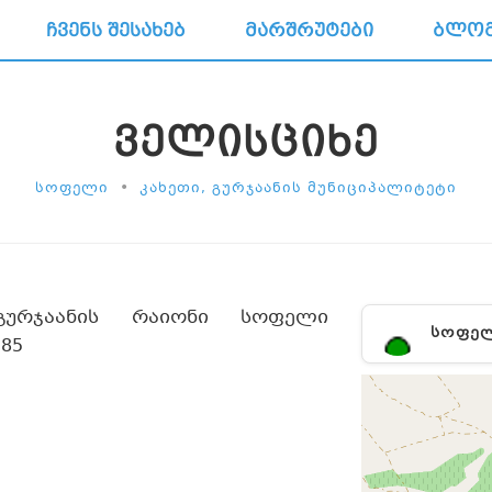
ᲩᲕᲔᲜᲡ ᲨᲔᲡᲐᲮᲔᲑ
ᲛᲐᲠᲨᲠᲣᲢᲔᲑᲘ
ᲑᲚᲝ
ᲕᲔᲚᲘᲡᲪᲘᲮᲔ
•
ᲡᲝᲤᲔᲚᲘ
ᲙᲐᲮᲔᲗᲘ, ᲒᲣᲠᲯᲐᲐᲜᲘᲡ ᲛᲣᲜᲘᲪᲘᲞᲐᲚᲘᲢᲔᲢᲘ
გურჯაანის რაიონი სოფელი
ᲡᲝᲤᲔ
385