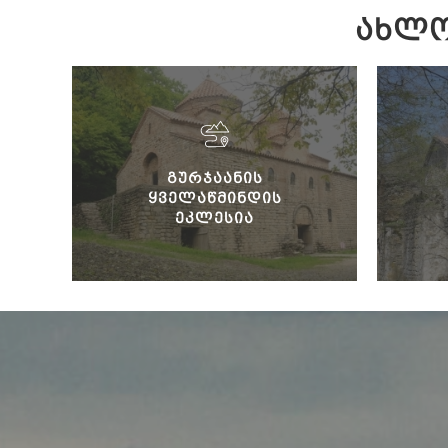
ᲐᲮᲚᲝ
ᲒᲣᲠᲯᲐᲐᲜᲘᲡ
ᲧᲕᲔᲚᲐᲬᲛᲘᲜᲓᲘᲡ
ᲔᲙᲚᲔᲡᲘᲐ