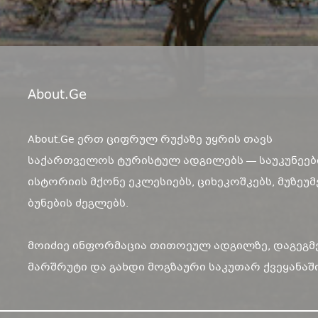
About.ge
About.Ge ერთ ციფრულ რუქაზე უყრის თავს
საქართველოს ტურისტულ ადგილებს — საუკუნეებ
ისტორიის მქონე ეკლესიებს, ციხეკოშკებს, მუზეუმ
ბუნების ძეგლებს.
მოიძიე ინფორმაცია თითოეულ ადგილზე, დაგეგმ
მარშრუტი და გახდი მოგზაური საკუთარ ქვეყანაში