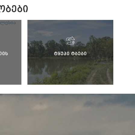
ᲝᲑᲔᲑᲘ
ᲗᲘᲡ
ᲢᲧᲣᲞᲘ ᲢᲑᲔᲑᲘ