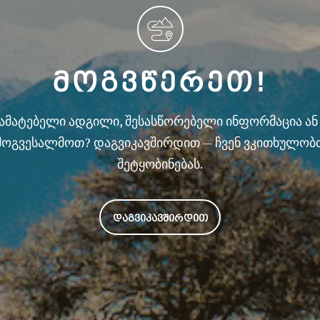
ᲛᲝᲒᲕᲬᲔᲠᲔᲗ!
სამატებელი ადგილი, შესასწორებელი ინფორმაცია ა
მოგვესალმოთ? დაგვიკავშირდით — ჩვენ ვკითხულობ
შეტყობინებას.
ᲓᲐᲒᲕᲘᲙᲐᲕᲨᲘᲠᲓᲘᲗ