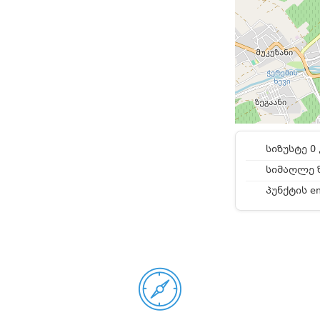
სიზუსტე 0 
სიმაღლე ზ
პუნქტის e