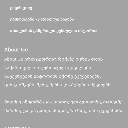
ᲒᲐᲒᲘᲡ ᲪᲘᲮᲔ
ᲕᲐᲨᲚᲝᲕᲐᲜᲘ - ᲥᲐᲠᲗᲣᲚᲘ ᲡᲐᲕᲐᲜᲐ
ᲗᲑᲘᲚᲘᲡᲘᲡ ᲒᲐᲛᲥᲠᲐᲚᲘ ᲙᲣᲜᲫᲣᲚᲘᲡ ᲘᲡᲢᲝᲠᲘᲐ
About.ge
About.Ge ერთ ციფრულ რუქაზე უყრის თავს
საქართველოს ტურისტულ ადგილებს —
საუკუნეების ისტორიის მქონე ეკლესიებს,
ციხეკოშკებს, მუზეუმებსა და ბუნების ძეგლებს.
მოიძიე ინფორმაცია თითოეულ ადგილზე, დაგეგმე
მარშრუტი და გახდი მოგზაური საკუთარ ქვეყანაში.