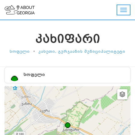
ᲙᲐᲮᲘᲤᲐᲠᲘ
•
ᲡᲝᲤᲔᲚᲘ
ᲙᲐᲮᲔᲗᲘ, ᲒᲣᲠᲯᲐᲐᲜᲘᲡ ᲛᲣᲜᲘᲪᲘᲞᲐᲚᲘᲢᲔᲢᲘ
ᲡᲝᲤᲔᲚᲘ