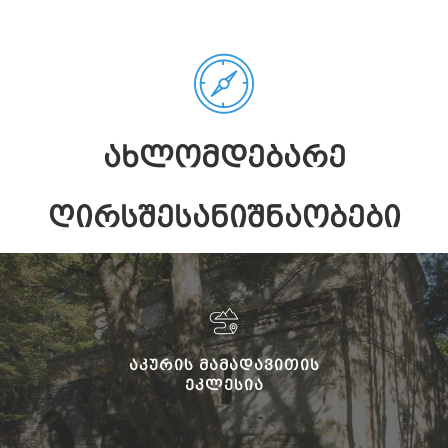
ᲐᲮᲚᲝᲛᲓᲔᲑᲐᲠᲔ
ᲦᲘᲠᲡᲨᲔᲡᲐᲜᲘᲨᲜᲐᲝᲑᲔᲑᲘ
ᲐᲙᲣᲠᲘᲡ ᲛᲐᲛᲐᲓᲐᲕᲘᲗᲘᲡ
ᲔᲙᲚᲔᲡᲘᲐ