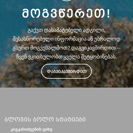
ᲛᲝᲒᲕᲬᲔᲠᲔᲗ!
გაქვთ დასამატებელი ადგილი,
შესასწორებელი ინფორმაცია ან უბრალოდ
გსურთ მოგვესალმოთ? დაგვიკავშირდით —
ჩვენ ვკითხულობთ ყველა შეტყობინებას.
ᲓᲐᲒᲕᲘᲙᲐᲕᲨᲘᲠᲓᲘᲗ
Ბლოგის Ბოლო Სტატიები
ᲙᲐᲕᲙᲐᲡᲘᲫᲔᲔᲑᲘᲡ ᲪᲘᲮᲔ