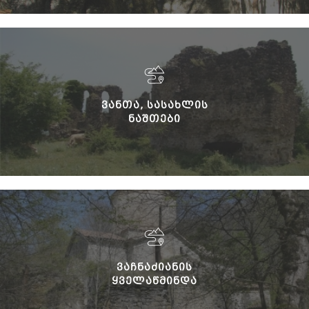
ᲕᲐᲜᲗᲐ, ᲡᲐᲡᲐᲮᲚᲘᲡ
ᲜᲐᲨᲗᲔᲑᲘ
ᲕᲐᲩᲜᲐᲫᲘᲐᲜᲘᲡ
ᲧᲕᲔᲚᲐᲬᲛᲘᲜᲓᲐ