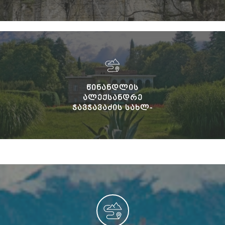
ᲬᲘᲜᲐᲜᲓᲚᲘᲡ
ᲐᲚᲔᲥᲡᲐᲜᲓᲠᲔ
ᲭᲐᲕᲭᲐᲕᲐᲫᲘᲡ ᲡᲐᲮᲚ-
ᲛᲣᲖᲔᲣᲛᲘ