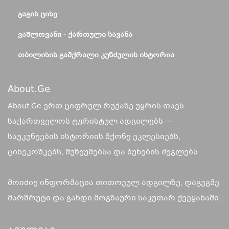
ᲒᲐᲒᲘᲡ ᲪᲘᲮᲔ
ᲕᲐᲨᲚᲝᲕᲐᲜᲘ - ᲥᲐᲠᲗᲣᲚᲘ ᲡᲐᲕᲐᲜᲐ
ᲗᲑᲘᲚᲘᲡᲘᲡ ᲒᲐᲛᲥᲠᲐᲚᲘ ᲙᲣᲜᲫᲣᲚᲘᲡ ᲘᲡᲢᲝᲠᲘᲐ
About.ge
About.Ge ერთ ციფრულ რუქაზე უყრის თავს
საქართველოს ტურისტულ ადგილებს —
საუკუნეების ისტორიის მქონე ეკლესიებს,
ციხეკოშკებს, მუზეუმებსა და ბუნების ძეგლებს.
მოიძიე ინფორმაცია თითოეულ ადგილზე, დაგეგმე
მარშრუტი და გახდი მოგზაური საკუთარ ქვეყანაში.