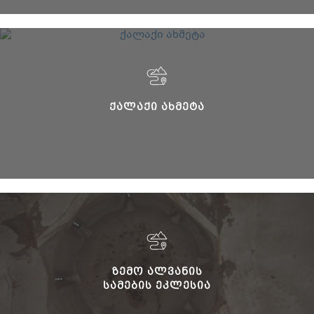
ᲥᲐᲚᲐᲥᲘ ᲐᲮᲛᲔᲢᲐ
ᲖᲔᲛᲝ ᲐᲚᲕᲐᲜᲘᲡ
ᲡᲐᲛᲔᲑᲘᲡ ᲔᲙᲚᲔᲡᲘᲐ