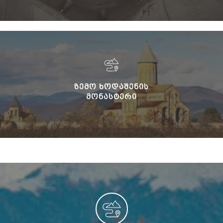
ᲖᲔᲛᲝ ᲮᲝᲓᲐᲨᲔᲜᲘᲡ
ᲛᲝᲜᲐᲡᲢᲔᲠᲘ