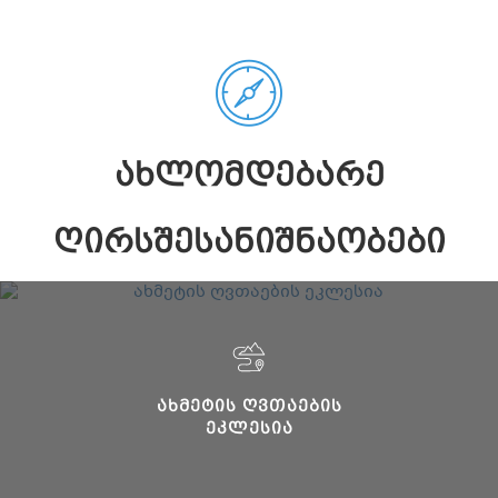
ᲐᲮᲚᲝᲛᲓᲔᲑᲐᲠᲔ
ᲦᲘᲠᲡᲨᲔᲡᲐᲜᲘᲨᲜᲐᲝᲑᲔᲑᲘ
ᲐᲮᲛᲔᲢᲘᲡ ᲦᲕᲗᲐᲔᲑᲘᲡ
ᲔᲙᲚᲔᲡᲘᲐ