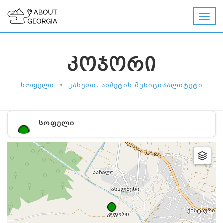
ᲙᲝᲯᲝᲠᲘ
•
ᲡᲝᲤᲔᲚᲘ
ᲙᲐᲮᲔᲗᲘ, ᲐᲮᲛᲔᲢᲘᲡ ᲛᲣᲜᲘᲪᲘᲞᲐᲚᲘᲢᲔᲢᲘ
ᲡᲝᲤᲔᲚᲘ