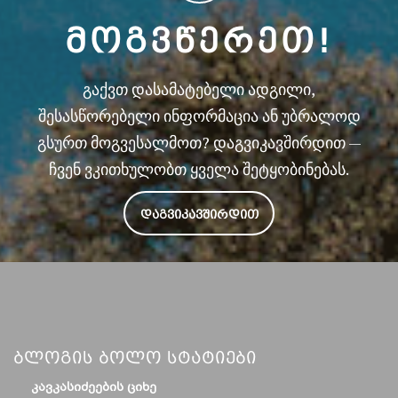
ᲛᲝᲒᲕᲬᲔᲠᲔᲗ!
გაქვთ დასამატებელი ადგილი,
შესასწორებელი ინფორმაცია ან უბრალოდ
გსურთ მოგვესალმოთ? დაგვიკავშირდით —
ჩვენ ვკითხულობთ ყველა შეტყობინებას.
ᲓᲐᲒᲕᲘᲙᲐᲕᲨᲘᲠᲓᲘᲗ
Ბლოგის Ბოლო Სტატიები
ᲙᲐᲕᲙᲐᲡᲘᲫᲔᲔᲑᲘᲡ ᲪᲘᲮᲔ