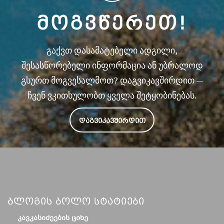
ᲛᲝᲒᲕᲬᲔᲠᲔᲗ!
გაქვთ დასამატებელი ადგილი,
შესასწორებელი ინფორმაცია ან უბრალოდ
გსურთ მოგვესალმოთ? დაგვიკავშირდით —
ჩვენ ვკითხულობთ ყველა შეტყობინებას.
ᲓᲐᲒᲕᲘᲙᲐᲕᲨᲘᲠᲓᲘᲗ
Ბლოგის Ბოლო Სტატიები
ᲙᲐᲕᲙᲐᲡᲘᲫᲔᲔᲑᲘᲡ ᲪᲘᲮᲔ