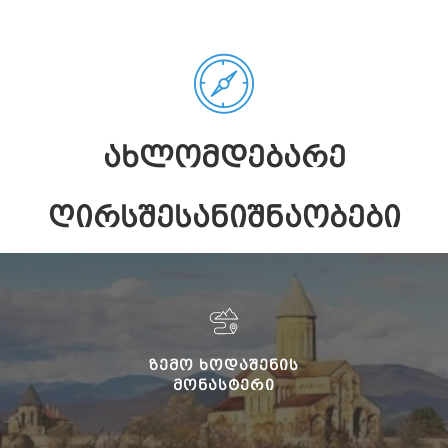
ᲐᲮᲚᲝᲛᲓᲔᲑᲐᲠᲔ
ᲦᲘᲠᲡᲨᲔᲡᲐᲜᲘᲨᲜᲐᲝᲑᲔᲑᲘ
ᲖᲔᲛᲝ ᲮᲝᲓᲐᲨᲔᲜᲘᲡ
ᲛᲝᲜᲐᲡᲢᲔᲠᲘ