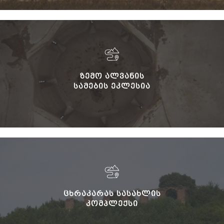
ᲖᲔᲛᲝ ᲐᲚᲕᲐᲜᲘᲡ
ᲡᲐᲛᲔᲑᲘᲡ ᲔᲙᲚᲔᲡᲘᲐ
ᲪᲮᲠᲐᲙᲐᲠᲐᲡ ᲡᲐᲡᲐᲮᲚᲘᲡ
ᲙᲝᲛᲞᲚᲔᲥᲡᲘ