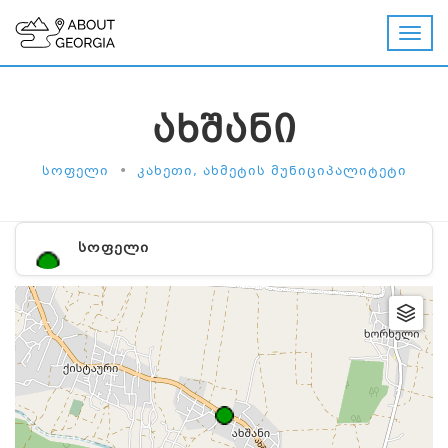
ᲐᲮᲨᲐᲜᲘ
•
ᲡᲝᲤᲔᲚᲘ
ᲙᲐᲮᲔᲗᲘ, ᲐᲮᲛᲔᲢᲘᲡ ᲛᲣᲜᲘᲪᲘᲞᲐᲚᲘᲢᲔᲢᲘ
ᲡᲝᲤᲔᲚᲘ