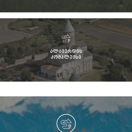
ᲐᲚᲐᲕᲔᲠᲓᲘᲡ
ᲙᲝᲛᲞᲚᲔᲥᲡᲘ