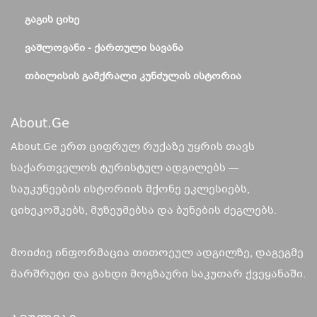
ᲒᲐᲒᲘᲡ ᲪᲘᲮᲔ
ᲕᲐᲨᲚᲝᲕᲐᲜᲘ - ᲥᲐᲠᲗᲣᲚᲘ ᲡᲐᲕᲐᲜᲐ
ᲗᲑᲘᲚᲘᲡᲘᲡ ᲒᲐᲛᲥᲠᲐᲚᲘ ᲙᲣᲜᲫᲣᲚᲘᲡ ᲘᲡᲢᲝᲠᲘᲐ
About.ge
About.Ge ერთ ციფრულ რუქაზე უყრის თავს
საქართველოს ტურისტულ ადგილებს —
საუკუნეების ისტორიის მქონე ეკლესიებს,
ციხეკოშკებს, მუზეუმებსა და ბუნების ძეგლებს.
მოიძიე ინფორმაცია თითოეულ ადგილზე, დაგეგმე
მარშრუტი და გახდი მოგზაური საკუთარ ქვეყანაში.