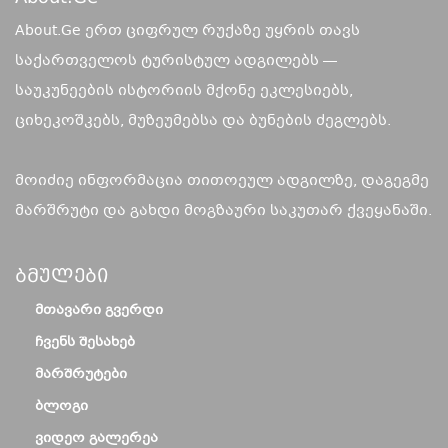
About.Ge ერთ ციფრულ რუქაზე უყრის თავს
საქართველოს ტურისტულ ადგილებს —
საუკუნეების ისტორიის მქონე ეკლესიებს,
ციხეკოშკებს, მუზეუმებსა და ბუნების ძეგლებს.
მოიძიე ინფორმაცია თითოეულ ადგილზე, დაგეგმე
მარშრუტი და გახდი მოგზაური საკუთარ ქვეყანაში.
Ბმულები
ᲛᲗᲐᲕᲐᲠᲘ ᲒᲕᲔᲠᲓᲘ
ᲩᲕᲔᲜᲡ ᲨᲔᲡᲐᲮᲔᲑ
ᲛᲐᲠᲨᲠᲣᲢᲔᲑᲘ
ᲑᲚᲝᲒᲘ
ᲕᲘᲓᲔᲝ ᲒᲐᲚᲔᲠᲔᲐ