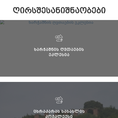
ᲦᲘᲠᲡᲨᲔᲡᲐᲜᲘᲨᲜᲐᲝᲑᲔᲑᲘ
ᲮᲐᲠᲭᲐᲨᲜᲘᲡ ᲦᲕᲗᲐᲔᲑᲘᲡ
ᲔᲙᲚᲔᲡᲘᲐ
ᲪᲮᲠᲐᲙᲐᲠᲐᲡ ᲡᲐᲡᲐᲮᲚᲘᲡ
ᲙᲝᲛᲞᲚᲔᲥᲡᲘ