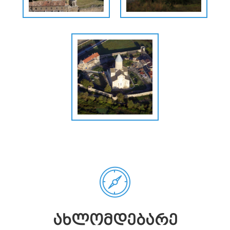
ᲐᲮᲚᲝᲛᲓᲔᲑᲐᲠᲔ