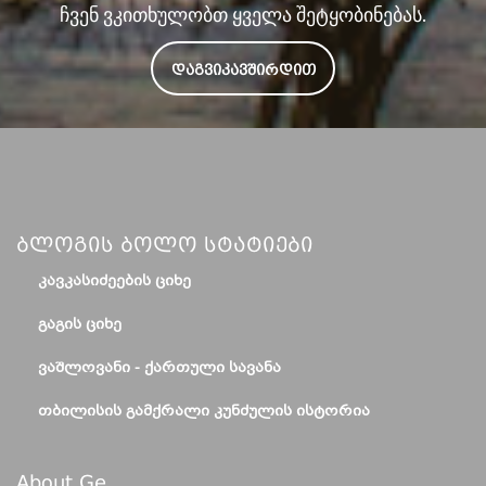
ჩვენ ვკითხულობთ ყველა შეტყობინებას.
ᲓᲐᲒᲕᲘᲙᲐᲕᲨᲘᲠᲓᲘᲗ
Ბლოგის Ბოლო Სტატიები
ᲙᲐᲕᲙᲐᲡᲘᲫᲔᲔᲑᲘᲡ ᲪᲘᲮᲔ
ᲒᲐᲒᲘᲡ ᲪᲘᲮᲔ
ᲕᲐᲨᲚᲝᲕᲐᲜᲘ - ᲥᲐᲠᲗᲣᲚᲘ ᲡᲐᲕᲐᲜᲐ
ᲗᲑᲘᲚᲘᲡᲘᲡ ᲒᲐᲛᲥᲠᲐᲚᲘ ᲙᲣᲜᲫᲣᲚᲘᲡ ᲘᲡᲢᲝᲠᲘᲐ
About.ge