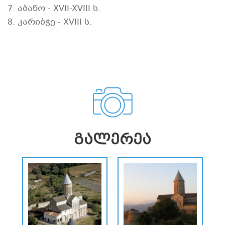
7. აბანო - XVII-XVIII ს.
8. კარიბჭე - XVIII ს.
ᲒᲐᲚᲔᲠᲔᲐ