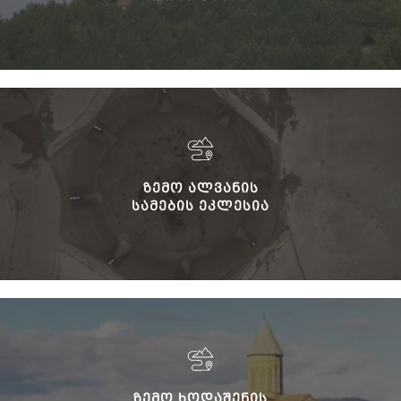
ᲖᲔᲛᲝ ᲐᲚᲕᲐᲜᲘᲡ
ᲡᲐᲛᲔᲑᲘᲡ ᲔᲙᲚᲔᲡᲘᲐ
ᲖᲔᲛᲝ ᲮᲝᲓᲐᲨᲔᲜᲘᲡ