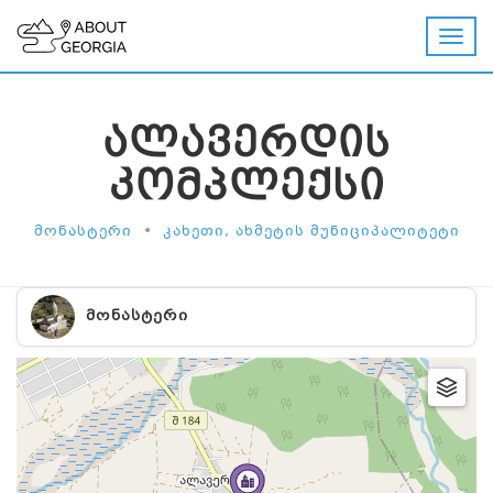
ᲐᲚᲐᲕᲔᲠᲓᲘᲡ
ᲙᲝᲛᲞᲚᲔᲥᲡᲘ
•
ᲛᲝᲜᲐᲡᲢᲔᲠᲘ
ᲙᲐᲮᲔᲗᲘ, ᲐᲮᲛᲔᲢᲘᲡ ᲛᲣᲜᲘᲪᲘᲞᲐᲚᲘᲢᲔᲢᲘ
ᲛᲝᲜᲐᲡᲢᲔᲠᲘ