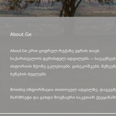
About.ge
About.Ge ერთ ციფრულ რუქაზე უყრის თავს
საქართველოს ტურისტულ ადგილებს — საუკუნეებ
ისტორიის მქონე ეკლესიებს, ციხეკოშკებს, მუზეუმ
ბუნების ძეგლებს.
მოიძიე ინფორმაცია თითოეულ ადგილზე, დაგეგმ
მარშრუტი და გახდი მოგზაური საკუთარ ქვეყანაში