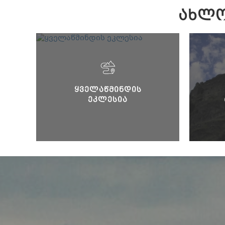
ᲐᲮᲚᲝ
ᲧᲕᲔᲚᲐᲬᲛᲘᲜᲓᲘᲡ
ᲔᲙᲚᲔᲡᲘᲐ