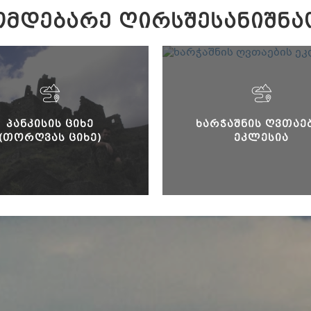
ᲛᲓᲔᲑᲐᲠᲔ ᲦᲘᲠᲡᲨᲔᲡᲐᲜᲘᲨᲜᲐ
ᲞᲐᲜᲙᲘᲡᲘᲡ ᲪᲘᲮᲔ
ᲮᲐᲠᲭᲐᲨᲜᲘᲡ ᲦᲕᲗᲐᲔ
(ᲗᲝᲠᲦᲕᲐᲡ ᲪᲘᲮᲔ)
ᲔᲙᲚᲔᲡᲘᲐ