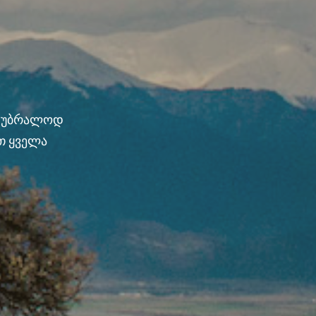
ნ უბრალოდ
თ ყველა