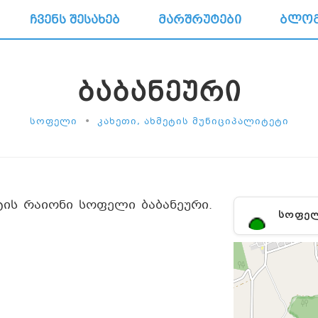
ᲩᲕᲔᲜᲡ ᲨᲔᲡᲐᲮᲔᲑ
ᲛᲐᲠᲨᲠᲣᲢᲔᲑᲘ
ᲑᲚᲝ
ᲑᲐᲑᲐᲜᲔᲣᲠᲘ
•
ᲡᲝᲤᲔᲚᲘ
ᲙᲐᲮᲔᲗᲘ, ᲐᲮᲛᲔᲢᲘᲡ ᲛᲣᲜᲘᲪᲘᲞᲐᲚᲘᲢᲔᲢᲘ
ტის რაიონი სოფელი ბაბანეური.
ᲡᲝᲤᲔ