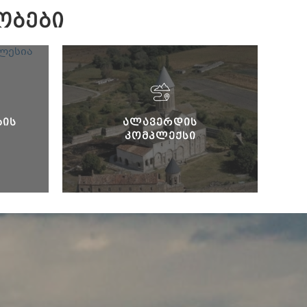
ᲝᲑᲔᲑᲘ
ᲑᲘᲡ
ᲐᲚᲐᲕᲔᲠᲓᲘᲡ
ᲙᲝᲛᲞᲚᲔᲥᲡᲘ