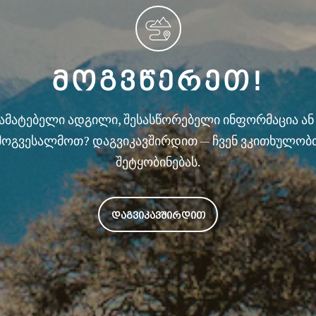
ᲛᲝᲒᲕᲬᲔᲠᲔᲗ!
სამატებელი ადგილი, შესასწორებელი ინფორმაცია ა
მოგვესალმოთ? დაგვიკავშირდით — ჩვენ ვკითხულობ
შეტყობინებას.
ᲓᲐᲒᲕᲘᲙᲐᲕᲨᲘᲠᲓᲘᲗ