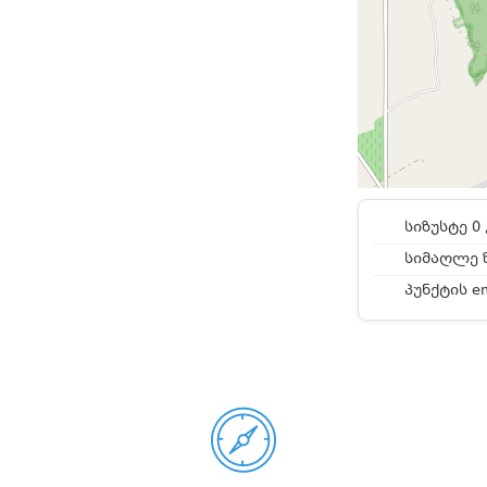
სიზუსტე 0 
სიმაღლე ზ
პუნქტის e