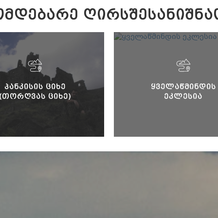
ᲛᲓᲔᲑᲐᲠᲔ ᲦᲘᲠᲡᲨᲔᲡᲐᲜᲘᲨᲜᲐ
ᲞᲐᲜᲙᲘᲡᲘᲡ ᲪᲘᲮᲔ
ᲧᲕᲔᲚᲐᲬᲛᲘᲜᲓᲘᲡ
(ᲗᲝᲠᲦᲕᲐᲡ ᲪᲘᲮᲔ)
ᲔᲙᲚᲔᲡᲘᲐ