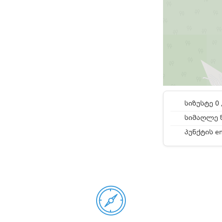
სიზუსტე 0 
სიმაღლე ზ
პუნქტის e