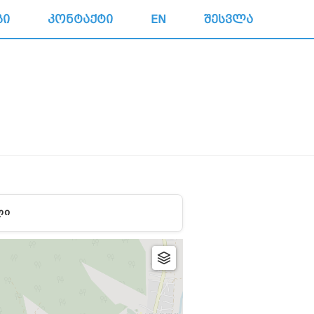
ᲒᲘ
ᲙᲝᲜᲢᲐᲥᲢᲘ
EN
ᲨᲔᲡᲕᲚᲐ
ᲚᲘ