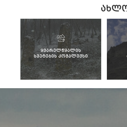
ᲐᲮᲚᲝ
ᲧᲕᲐᲠᲔᲚᲬᲧᲐᲚᲘᲡ
ᲡᲕᲔᲢᲔᲑᲘᲡ ᲙᲝᲛᲞᲚᲔᲥᲡᲘ