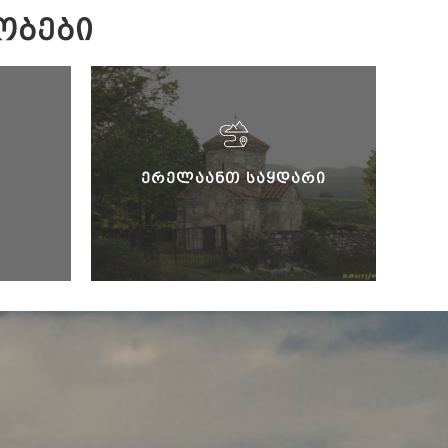
ᲝᲑᲔᲑᲘ
ᲔᲠᲔᲚᲐᲐᲜᲗ ᲡᲐᲧᲓᲐᲠᲘ