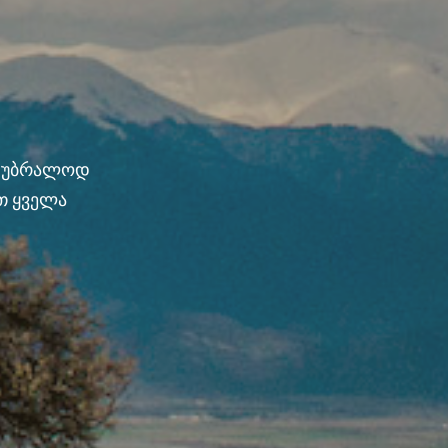
ნ უბრალოდ
თ ყველა