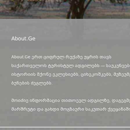
About.ge
About.Ge ერთ ციფრულ რუქაზე უყრის თავს
საქართველოს ტურისტულ ადგილებს — საუკუნეებ
ისტორიის მქონე ეკლესიებს, ციხეკოშკებს, მუზეუმ
ბუნების ძეგლებს.
მოიძიე ინფორმაცია თითოეულ ადგილზე, დაგეგმ
მარშრუტი და გახდი მოგზაური საკუთარ ქვეყანაში