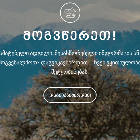
ᲛᲝᲒᲕᲬᲔᲠᲔᲗ!
სამატებელი ადგილი, შესასწორებელი ინფორმაცია ა
მოგვესალმოთ? დაგვიკავშირდით — ჩვენ ვკითხულობ
შეტყობინებას.
ᲓᲐᲒᲕᲘᲙᲐᲕᲨᲘᲠᲓᲘᲗ