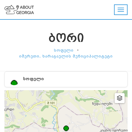
ᲑᲝᲠᲘ
•
ᲡᲝᲤᲔᲚᲘ
ᲘᲛᲔᲠᲔᲗᲘ, ᲮᲐᲠᲐᲒᲐᲣᲚᲘᲡ ᲛᲣᲜᲘᲪᲘᲞᲐᲚᲘᲢᲔᲢᲘ
ᲡᲝᲤᲔᲚᲘ