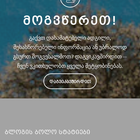
ᲛᲝᲒᲕᲬᲔᲠᲔᲗ!
გაქვთ დასამატებელი ადგილი,
შესასწორებელი ინფორმაცია ან უბრალოდ
გსურთ მოგვესალმოთ? დაგვიკავშირდით —
ჩვენ ვკითხულობთ ყველა შეტყობინებას.
ᲓᲐᲒᲕᲘᲙᲐᲕᲨᲘᲠᲓᲘᲗ
Ბლოგის Ბოლო Სტატიები