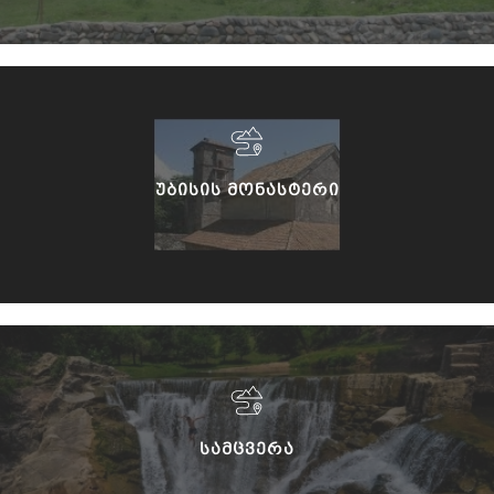
ᲣᲑᲘᲡᲘᲡ ᲛᲝᲜᲐᲡᲢᲔᲠᲘ
ᲡᲐᲛᲪᲕᲔᲠᲐ