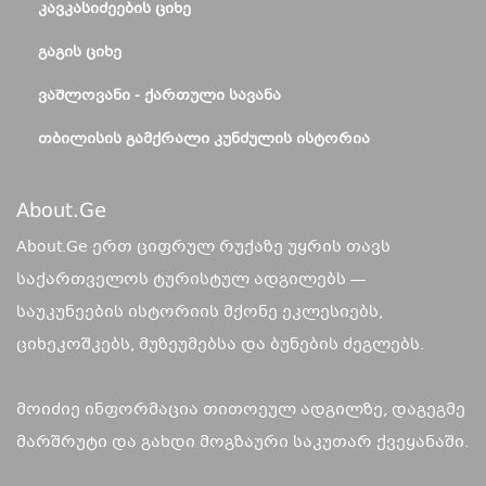
ᲙᲐᲕᲙᲐᲡᲘᲫᲔᲔᲑᲘᲡ ᲪᲘᲮᲔ
ᲒᲐᲒᲘᲡ ᲪᲘᲮᲔ
ᲕᲐᲨᲚᲝᲕᲐᲜᲘ - ᲥᲐᲠᲗᲣᲚᲘ ᲡᲐᲕᲐᲜᲐ
ᲗᲑᲘᲚᲘᲡᲘᲡ ᲒᲐᲛᲥᲠᲐᲚᲘ ᲙᲣᲜᲫᲣᲚᲘᲡ ᲘᲡᲢᲝᲠᲘᲐ
About.ge
About.Ge ერთ ციფრულ რუქაზე უყრის თავს
საქართველოს ტურისტულ ადგილებს —
საუკუნეების ისტორიის მქონე ეკლესიებს,
ციხეკოშკებს, მუზეუმებსა და ბუნების ძეგლებს.
მოიძიე ინფორმაცია თითოეულ ადგილზე, დაგეგმე
მარშრუტი და გახდი მოგზაური საკუთარ ქვეყანაში.