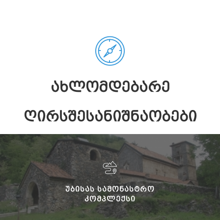
ᲐᲮᲚᲝᲛᲓᲔᲑᲐᲠᲔ
ᲦᲘᲠᲡᲨᲔᲡᲐᲜᲘᲨᲜᲐᲝᲑᲔᲑᲘ
ᲣᲑᲘᲡᲐᲡ ᲡᲐᲛᲝᲜᲐᲡᲢᲠᲝ
ᲙᲝᲛᲞᲚᲔᲥᲡᲘ