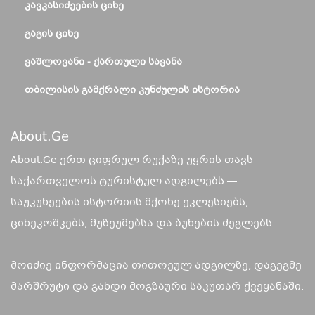
ᲙᲐᲕᲙᲐᲡᲘᲫᲔᲔᲑᲘᲡ ᲪᲘᲮᲔ
ᲒᲐᲒᲘᲡ ᲪᲘᲮᲔ
ᲕᲐᲨᲚᲝᲕᲐᲜᲘ - ᲥᲐᲠᲗᲣᲚᲘ ᲡᲐᲕᲐᲜᲐ
ᲗᲑᲘᲚᲘᲡᲘᲡ ᲒᲐᲛᲥᲠᲐᲚᲘ ᲙᲣᲜᲫᲣᲚᲘᲡ ᲘᲡᲢᲝᲠᲘᲐ
About.ge
About.Ge ერთ ციფრულ რუქაზე უყრის თავს
საქართველოს ტურისტულ ადგილებს —
საუკუნეების ისტორიის მქონე ეკლესიებს,
ციხეკოშკებს, მუზეუმებსა და ბუნების ძეგლებს.
მოიძიე ინფორმაცია თითოეულ ადგილზე, დაგეგმე
მარშრუტი და გახდი მოგზაური საკუთარ ქვეყანაში.