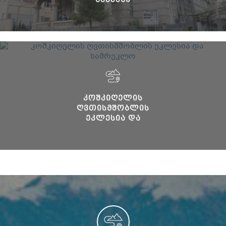
ᲙᲝᲨᲙᲘᲦᲔᲚᲘᲡ
ᲦᲕᲗᲘᲡᲛᲨᲝᲑᲚᲘᲡ
ᲔᲙᲚᲔᲡᲘᲐ ᲓᲐ
ᲡᲐᲛᲠᲔᲙᲚᲝ