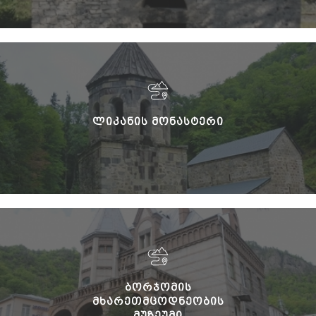
ᲚᲘᲙᲐᲜᲘᲡ ᲛᲝᲜᲐᲡᲢᲔᲠᲘ
ᲑᲝᲠᲯᲝᲛᲘᲡ
ᲛᲮᲐᲠᲔᲗᲛᲪᲝᲓᲜᲔᲝᲑᲘᲡ
ᲛᲣᲖᲔᲣᲛᲘ