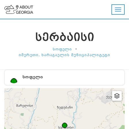
ᲡᲔᲠᲑᲐᲘᲡᲘ
•
ᲡᲝᲤᲔᲚᲘ
ᲘᲛᲔᲠᲔᲗᲘ, ᲮᲐᲠᲐᲒᲐᲣᲚᲘᲡ ᲛᲣᲜᲘᲪᲘᲞᲐᲚᲘᲢᲔᲢᲘ
ᲡᲝᲤᲔᲚᲘ