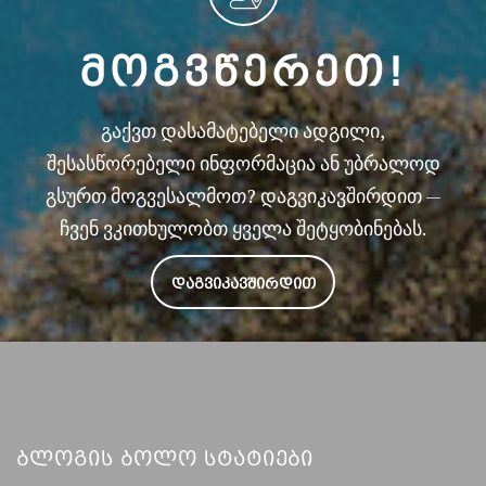
ᲛᲝᲒᲕᲬᲔᲠᲔᲗ!
გაქვთ დასამატებელი ადგილი,
შესასწორებელი ინფორმაცია ან უბრალოდ
გსურთ მოგვესალმოთ? დაგვიკავშირდით —
ჩვენ ვკითხულობთ ყველა შეტყობინებას.
ᲓᲐᲒᲕᲘᲙᲐᲕᲨᲘᲠᲓᲘᲗ
Ბლოგის Ბოლო Სტატიები