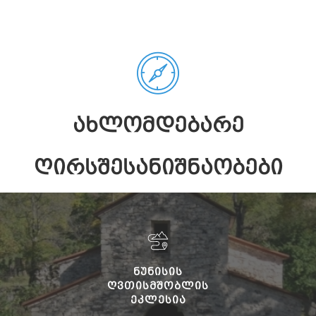
ᲐᲮᲚᲝᲛᲓᲔᲑᲐᲠᲔ
ᲦᲘᲠᲡᲨᲔᲡᲐᲜᲘᲨᲜᲐᲝᲑᲔᲑᲘ
ᲜᲣᲜᲘᲡᲘᲡ
ᲦᲕᲗᲘᲡᲛᲨᲝᲑᲚᲘᲡ
ᲔᲙᲚᲔᲡᲘᲐ