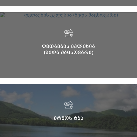
ᲦᲕᲗᲐᲔᲑᲘᲡ ᲔᲙᲚᲔᲡᲘᲐ
(ᲖᲔᲓᲐ ᲛᲐᲪᲮᲝᲕᲐᲠᲘ)
ᲔᲠᲬᲝᲡ ᲢᲑᲐ