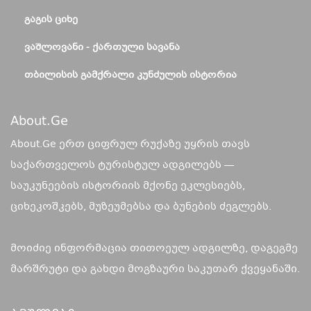
ᲒᲐᲒᲘᲡ ᲪᲘᲮᲔ
ᲕᲐᲨᲚᲝᲕᲐᲜᲘ - ᲥᲐᲠᲗᲣᲚᲘ ᲡᲐᲕᲐᲜᲐ
ᲗᲑᲘᲚᲘᲡᲘᲡ ᲒᲐᲛᲥᲠᲐᲚᲘ ᲙᲣᲜᲫᲣᲚᲘᲡ ᲘᲡᲢᲝᲠᲘᲐ
About.ge
About.Ge ერთ ციფრულ რუქაზე უყრის თავს
საქართველოს ტურისტულ ადგილებს —
საუკუნეების ისტორიის მქონე ეკლესიებს,
ციხეკოშკებს, მუზეუმებსა და ბუნების ძეგლებს.
მოიძიე ინფორმაცია თითოეულ ადგილზე, დაგეგმე
მარშრუტი და გახდი მოგზაური საკუთარ ქვეყანაში.