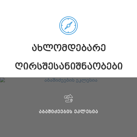
ᲐᲮᲚᲝᲛᲓᲔᲑᲐᲠᲔ
ᲦᲘᲠᲡᲨᲔᲡᲐᲜᲘᲨᲜᲐᲝᲑᲔᲑᲘ
ᲐᲑᲐᲨᲘᲫᲔᲔᲑᲘᲡ ᲔᲙᲚᲔᲡᲘᲐ