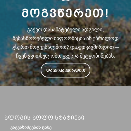
ᲛᲝᲒᲕᲬᲔᲠᲔᲗ!
გაქვთ დასამატებელი ადგილი,
შესასწორებელი ინფორმაცია ან უბრალოდ
გსურთ მოგვესალმოთ? დაგვიკავშირდით —
ჩვენ ვკითხულობთ ყველა შეტყობინებას.
ᲓᲐᲒᲕᲘᲙᲐᲕᲨᲘᲠᲓᲘᲗ
Ბლოგის Ბოლო Სტატიები
ᲙᲐᲕᲙᲐᲡᲘᲫᲔᲔᲑᲘᲡ ᲪᲘᲮᲔ