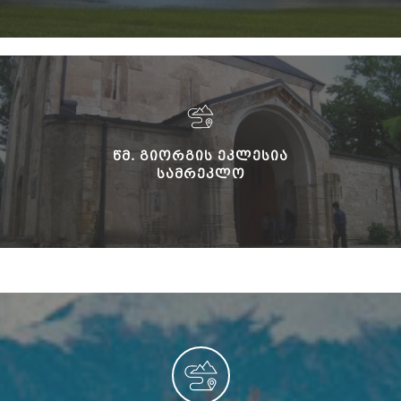
ᲬᲛ. ᲒᲘᲝᲠᲒᲘᲡ ᲔᲙᲚᲔᲡᲘᲐ
ᲡᲐᲛᲠᲔᲙᲚᲝ