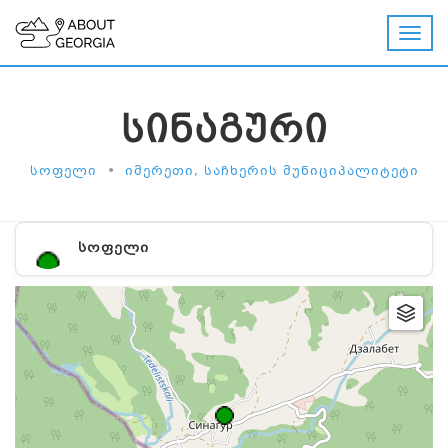
ᲡᲘᲜᲐᲒᲣᲠᲘ
•
ᲡᲝᲤᲔᲚᲘ
ᲘᲛᲔᲠᲔᲗᲘ, ᲡᲐᲩᲮᲔᲠᲘᲡ ᲛᲣᲜᲘᲪᲘᲞᲐᲚᲘᲢᲔᲢᲘ
ᲡᲝᲤᲔᲚᲘ