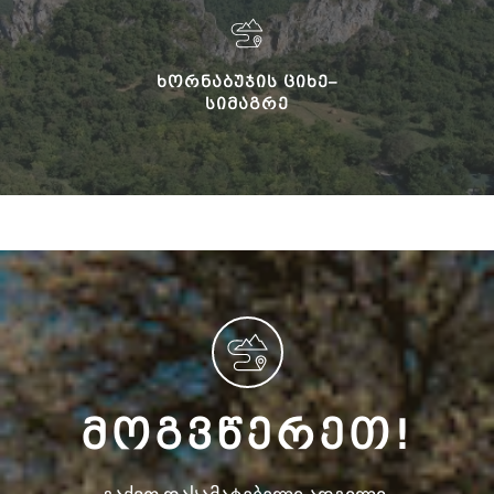
ᲮᲝᲠᲜᲐᲑᲣᲯᲘᲡ ᲪᲘᲮᲔ–
ᲡᲘᲛᲐᲒᲠᲔ
ᲛᲝᲒᲕᲬᲔᲠᲔᲗ!