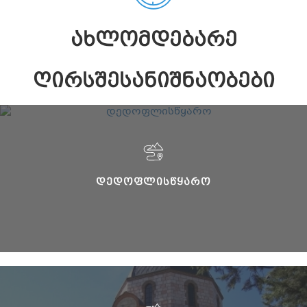
ᲐᲮᲚᲝᲛᲓᲔᲑᲐᲠᲔ
ᲦᲘᲠᲡᲨᲔᲡᲐᲜᲘᲨᲜᲐᲝᲑᲔᲑᲘ
ᲓᲔᲓᲝᲤᲚᲘᲡᲬᲧᲐᲠᲝ