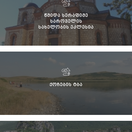
ᲬᲛᲘᲓᲐ ᲡᲔᲠᲐᲤᲘᲛᲔ
ᲡᲐᲠᲝᲕᲔᲚᲘᲡ
ᲡᲐᲮᲔᲚᲝᲑᲘᲡ ᲔᲙᲚᲔᲡᲘᲐ
ᲥᲝᲩᲔᲑᲘᲡ ᲢᲑᲐ