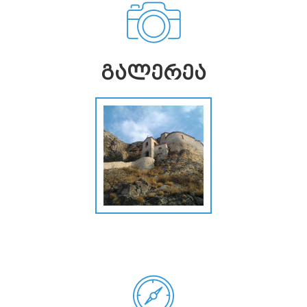
ᲒᲐᲚᲔᲠᲔᲐ