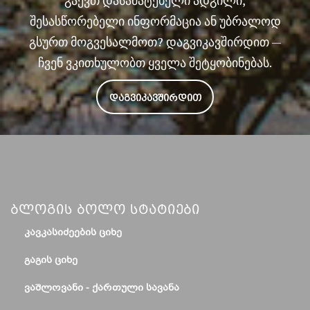
გაქვთ დასამატებელი ადგილი,
შესასწორებელი ინფორმაცია ან უბრალოდ
გსურთ მოგვესალმოთ? დაგვიკავშირდით —
ჩვენ ვკითხულობთ ყველა შეტყობინებას.
ᲓᲐᲒᲕᲘᲙᲐᲕᲨᲘᲠᲓᲘᲗ
Ბლოგის Ბოლო Სტატიები
ᲙᲐᲕᲙᲐᲡᲘᲫᲔᲔᲑᲘᲡ ᲪᲘᲮᲔ
ᲒᲐᲒᲘᲡ ᲪᲘᲮᲔ
ᲕᲐᲨᲚᲝᲕᲐᲜᲘ - ᲥᲐᲠᲗᲣᲚᲘ ᲡᲐᲕᲐᲜᲐ