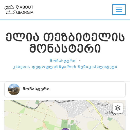
ᲔᲚᲘᲐ ᲗᲔᲖᲑᲘᲢᲔᲚᲘᲡ
ᲛᲝᲜᲐᲡᲢᲔᲠᲘ
•
ᲛᲝᲜᲐᲡᲢᲔᲠᲘ
ᲙᲐᲮᲔᲗᲘ, ᲓᲔᲓᲝᲤᲚᲘᲡᲬᲧᲐᲠᲝᲡ ᲛᲣᲜᲘᲪᲘᲞᲐᲚᲘᲢᲔᲢᲘ
ᲛᲝᲜᲐᲡᲢᲔᲠᲘ