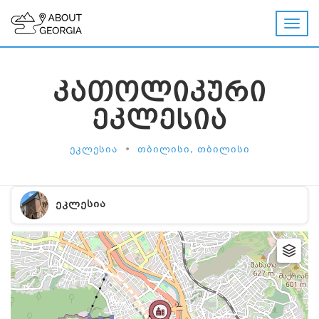
ᲙᲐᲗᲝᲚᲘᲙᲣᲠᲘ
ᲔᲙᲚᲔᲡᲘᲐ
•
ᲔᲙᲚᲔᲡᲘᲐ
ᲗᲑᲘᲚᲘᲡᲘ, ᲗᲑᲘᲚᲘᲡᲘ
ᲔᲙᲚᲔᲡᲘᲐ