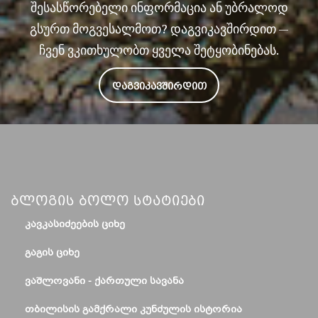
შესასწორებელი ინფორმაცია ან უბრალოდ
გსურთ მოგვესალმოთ? დაგვიკავშირდით —
ჩვენ ვკითხულობთ ყველა შეტყობინებას.
ᲓᲐᲒᲕᲘᲙᲐᲕᲨᲘᲠᲓᲘᲗ
Ბლოგის Ბოლო Სტატიები
ᲙᲐᲕᲙᲐᲡᲘᲫᲔᲔᲑᲘᲡ ᲪᲘᲮᲔ
ᲒᲐᲒᲘᲡ ᲪᲘᲮᲔ
ᲕᲐᲨᲚᲝᲕᲐᲜᲘ - ᲥᲐᲠᲗᲣᲚᲘ ᲡᲐᲕᲐᲜᲐ
ᲗᲑᲘᲚᲘᲡᲘᲡ ᲒᲐᲛᲥᲠᲐᲚᲘ ᲙᲣᲜᲫᲣᲚᲘᲡ ᲘᲡᲢᲝᲠᲘᲐ