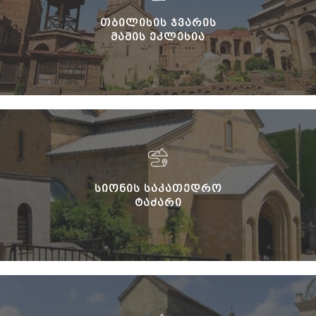
ᲗᲑᲘᲚᲘᲡᲘᲡ ᲯᲕᲐᲠᲘᲡ
ᲛᲐᲛᲘᲡ ᲔᲙᲚᲔᲡᲘᲐ
ᲡᲘᲝᲜᲘᲡ ᲡᲐᲙᲐᲗᲔᲓᲠᲝ
ᲢᲐᲫᲐᲠᲘ