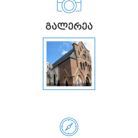
ᲒᲐᲚᲔᲠᲔᲐ