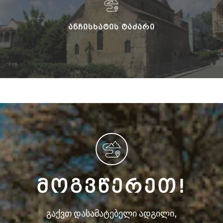
ᲐᲜᲩᲘᲡᲮᲐᲢᲘᲡ ᲢᲐᲫᲐᲠᲘ
ᲛᲝᲒᲕᲬᲔᲠᲔᲗ!
გაქვთ დასამატებელი ადგილი,