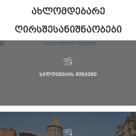
ᲐᲮᲚᲝᲛᲓᲔᲑᲐᲠᲔ
ᲦᲘᲠᲡᲨᲔᲡᲐᲜᲘᲨᲜᲐᲝᲑᲔᲑᲘ
ᲮᲔᲚᲝᲕᲜᲔᲑᲘᲡ ᲛᲣᲖᲔᲣᲛᲘ