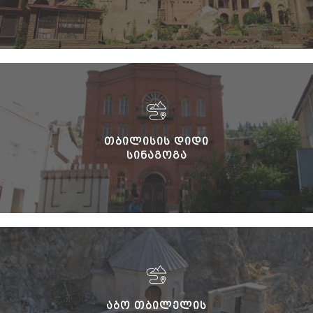
ᲗᲑᲘᲚᲘᲡᲘᲡ ᲓᲘᲓᲘ
ᲡᲘᲜᲐᲒᲝᲒᲐ
ᲐᲑᲝ ᲗᲑᲘᲚᲔᲚᲘᲡ