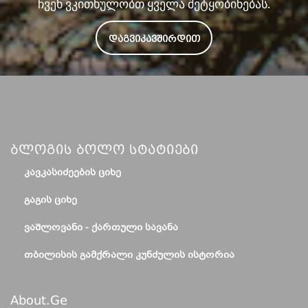
ჩვენ ვკითხულობთ ყველა შეტყობინებას.
ᲓᲐᲒᲕᲘᲙᲐᲕᲨᲘᲠᲓᲘᲗ
Ბლოგის Ბოლო Სტატიები
ᲙᲐᲕᲙᲐᲡᲘᲫᲔᲔᲑᲘᲡ ᲪᲘᲮᲔ
ᲒᲐᲒᲘᲡ ᲪᲘᲮᲔ
ᲕᲐᲨᲚᲝᲕᲐᲜᲘ - ᲥᲐᲠᲗᲣᲚᲘ ᲡᲐᲕᲐᲜᲐ
ᲗᲑᲘᲚᲘᲡᲘᲡ ᲒᲐᲛᲥᲠᲐᲚᲘ ᲙᲣᲜᲫᲣᲚᲘᲡ ᲘᲡᲢᲝᲠᲘᲐ
About.ge