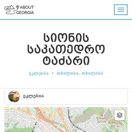
ᲡᲘᲝᲜᲘᲡ
ᲡᲐᲙᲐᲗᲔᲓᲠᲝ
ᲢᲐᲫᲐᲠᲘ
•
ᲔᲙᲚᲔᲡᲘᲐ
ᲗᲑᲘᲚᲘᲡᲘ, ᲗᲑᲘᲚᲘᲡᲘ
ᲔᲙᲚᲔᲡᲘᲐ