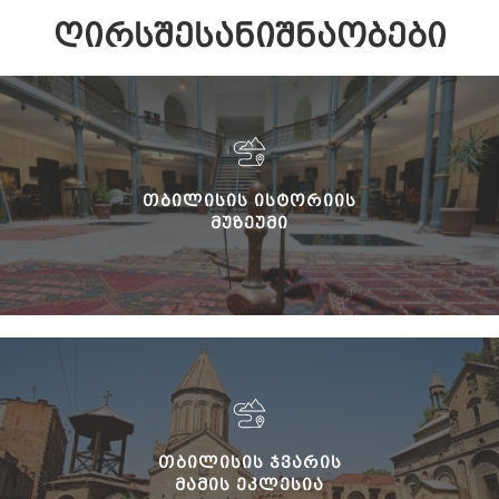
ᲦᲘᲠᲡᲨᲔᲡᲐᲜᲘᲨᲜᲐᲝᲑᲔᲑᲘ
ᲗᲑᲘᲚᲘᲡᲘᲡ ᲘᲡᲢᲝᲠᲘᲘᲡ
ᲛᲣᲖᲔᲣᲛᲘ
ᲗᲑᲘᲚᲘᲡᲘᲡ ᲯᲕᲐᲠᲘᲡ
ᲛᲐᲛᲘᲡ ᲔᲙᲚᲔᲡᲘᲐ