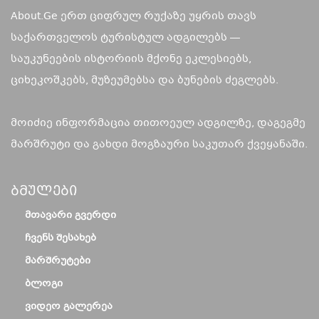
About.Ge ერთ ციფრულ რუქაზე უყრის თავს
საქართველოს ტურისტულ ადგილებს —
საუკუნეების ისტორიის მქონე ეკლესიებს,
ციხეკოშკებს, მუზეუმებსა და ბუნების ძეგლებს.
მოიძიე ინფორმაცია თითოეულ ადგილზე, დაგეგმე
მარშრუტი და გახდი მოგზაური საკუთარ ქვეყანაში.
Ბმულები
ᲛᲗᲐᲕᲐᲠᲘ ᲒᲕᲔᲠᲓᲘ
ᲩᲕᲔᲜᲡ ᲨᲔᲡᲐᲮᲔᲑ
ᲛᲐᲠᲨᲠᲣᲢᲔᲑᲘ
ᲑᲚᲝᲒᲘ
ᲕᲘᲓᲔᲝ ᲒᲐᲚᲔᲠᲔᲐ