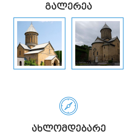
ᲒᲐᲚᲔᲠᲔᲐ
ᲐᲮᲚᲝᲛᲓᲔᲑᲐᲠᲔ