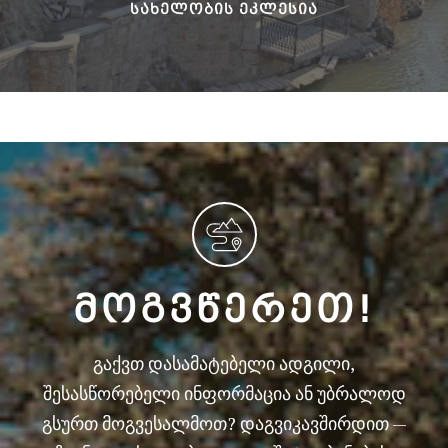
ᲡᲐᲮᲔᲚᲝᲑᲘᲡ ᲔᲙᲚᲔᲡᲘᲐ
ᲛᲝᲒᲕᲬᲔᲠᲔᲗ!
გაქვთ დასამატებელი ადგილი,
შესასწორებელი ინფორმაცია ან უბრალოდ
გსურთ მოგვესალმოთ? დაგვიკავშირდით —