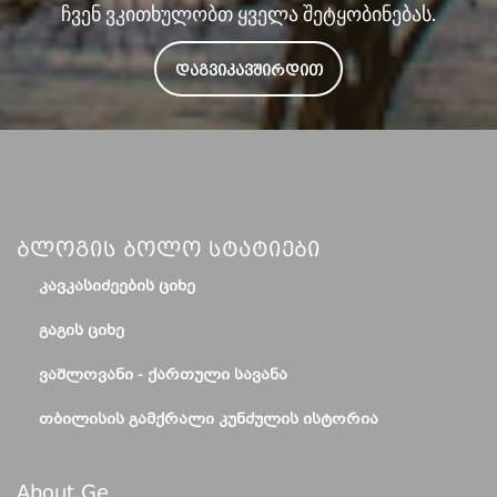
ჩვენ ვკითხულობთ ყველა შეტყობინებას.
ᲓᲐᲒᲕᲘᲙᲐᲕᲨᲘᲠᲓᲘᲗ
Ბლოგის Ბოლო Სტატიები
ᲙᲐᲕᲙᲐᲡᲘᲫᲔᲔᲑᲘᲡ ᲪᲘᲮᲔ
ᲒᲐᲒᲘᲡ ᲪᲘᲮᲔ
ᲕᲐᲨᲚᲝᲕᲐᲜᲘ - ᲥᲐᲠᲗᲣᲚᲘ ᲡᲐᲕᲐᲜᲐ
ᲗᲑᲘᲚᲘᲡᲘᲡ ᲒᲐᲛᲥᲠᲐᲚᲘ ᲙᲣᲜᲫᲣᲚᲘᲡ ᲘᲡᲢᲝᲠᲘᲐ
About.ge