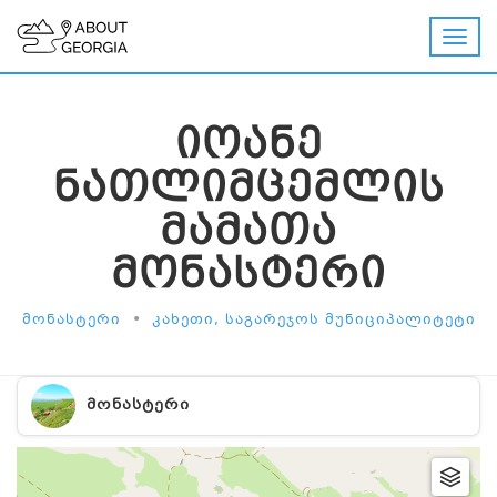
ᲘᲝᲐᲜᲔ
ᲜᲐᲗᲚᲘᲛᲪᲔᲛᲚᲘᲡ
ᲛᲐᲛᲐᲗᲐ
ᲛᲝᲜᲐᲡᲢᲔᲠᲘ
•
ᲛᲝᲜᲐᲡᲢᲔᲠᲘ
ᲙᲐᲮᲔᲗᲘ, ᲡᲐᲒᲐᲠᲔᲯᲝᲡ ᲛᲣᲜᲘᲪᲘᲞᲐᲚᲘᲢᲔᲢᲘ
ᲛᲝᲜᲐᲡᲢᲔᲠᲘ