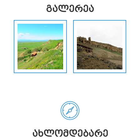
ᲒᲐᲚᲔᲠᲔᲐ
ᲐᲮᲚᲝᲛᲓᲔᲑᲐᲠᲔ