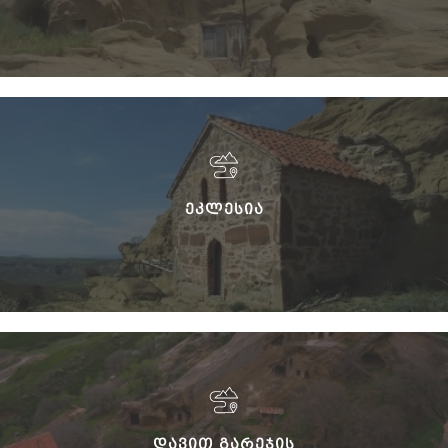
ᲔᲙᲚᲔᲡᲘᲐ
ᲓᲐᲕᲘᲗ ᲒᲐᲠᲔᲯᲘᲡ