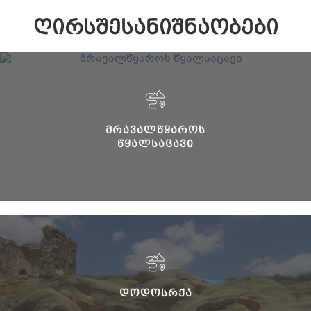
ᲦᲘᲠᲡᲨᲔᲡᲐᲜᲘᲨᲜᲐᲝᲑᲔᲑᲘ
ᲛᲠᲐᲕᲐᲚᲬᲧᲐᲠᲝᲡ
ᲬᲧᲐᲚᲡᲐᲪᲐᲕᲘ
ᲓᲝᲓᲝᲡᲠᲥᲐ