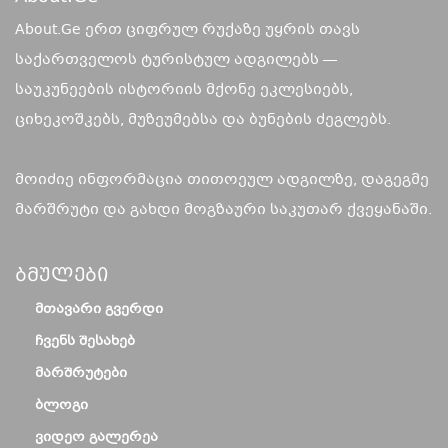
About.Ge ერთ ციფრულ რუქაზე უყრის თავს
საქართველოს ტურისტულ ადგილებს —
საუკუნეების ისტორიის მქონე ეკლესიებს,
ციხეკოშკებს, მუზეუმებსა და ბუნების ძეგლებს.
მოიძიე ინფორმაცია თითოეულ ადგილზე, დაგეგმე
მარშრუტი და გახდი მოგზაური საკუთარ ქვეყანაში.
Ბმულები
ᲛᲗᲐᲕᲐᲠᲘ ᲒᲕᲔᲠᲓᲘ
ᲩᲕᲔᲜᲡ ᲨᲔᲡᲐᲮᲔᲑ
ᲛᲐᲠᲨᲠᲣᲢᲔᲑᲘ
ᲑᲚᲝᲒᲘ
ᲕᲘᲓᲔᲝ ᲒᲐᲚᲔᲠᲔᲐ