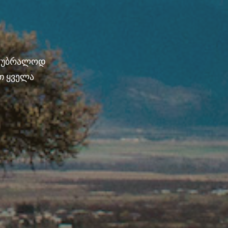
ნ უბრალოდ
თ ყველა