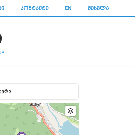
ᲒᲘ
ᲙᲝᲜᲢᲐᲥᲢᲘ
EN
ᲨᲔᲡᲕᲚᲐ
Ი
ᲢᲘ
ᲢᲔᲠᲘ