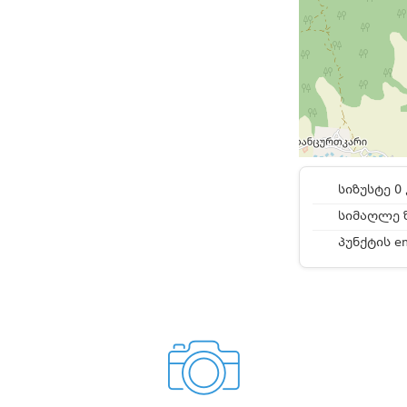
სიზუსტე 0 
სიმაღლე ზ
პუნქტის e