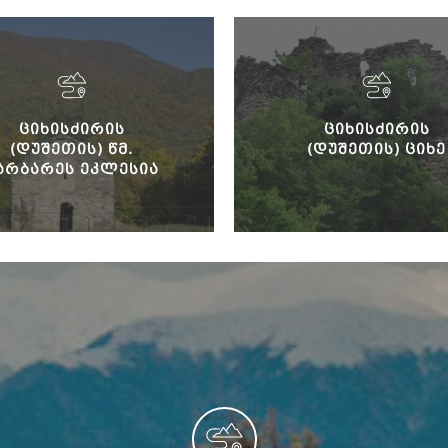
ᲪᲘᲮᲘᲡᲫᲘᲠᲘᲡ
ᲪᲘᲮᲘᲡᲫᲘᲠᲘᲡ
(ᲓᲣᲨᲔᲗᲘᲡ) ᲬᲛ.
(ᲓᲣᲨᲔᲗᲘᲡ) ᲪᲘᲮᲔ
ᲐᲠᲑᲐᲠᲔᲡ ᲔᲙᲚᲔᲡᲘᲐ