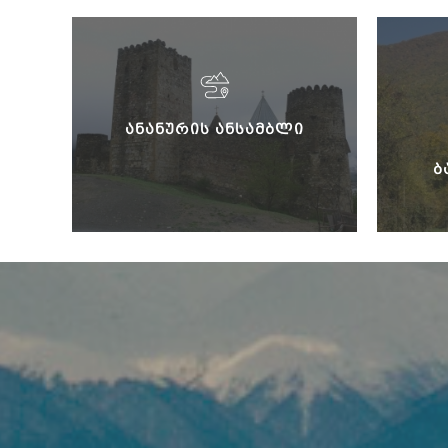
ᲐᲜᲐᲜᲣᲠᲘᲡ ᲐᲜᲡᲐᲛᲑᲚᲘ
Ბ