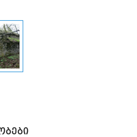
ᲝᲑᲔᲑᲘ