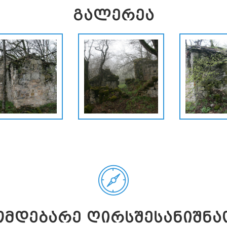
ᲒᲐᲚᲔᲠᲔᲐ
ᲛᲓᲔᲑᲐᲠᲔ ᲦᲘᲠᲡᲨᲔᲡᲐᲜᲘᲨᲜᲐ