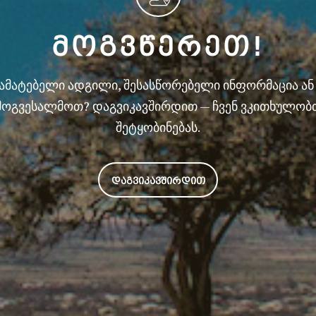
ᲛᲝᲒᲕᲬᲔᲠᲔᲗ!
სამატებელი ადგილი, შესასწორებელი ინფორმაცია ა
მოგვესალმოთ? დაგვიკავშირდით — ჩვენ ვკითხულობ
შეტყობინებას.
ᲓᲐᲒᲕᲘᲙᲐᲕᲨᲘᲠᲓᲘᲗ