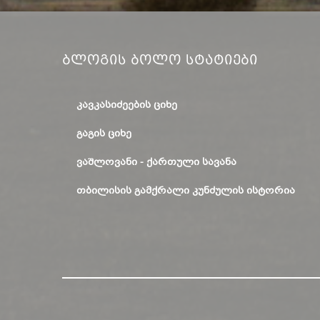
Ბლოგის Ბოლო Სტატიები
ᲙᲐᲕᲙᲐᲡᲘᲫᲔᲔᲑᲘᲡ ᲪᲘᲮᲔ
ᲒᲐᲒᲘᲡ ᲪᲘᲮᲔ
ᲕᲐᲨᲚᲝᲕᲐᲜᲘ - ᲥᲐᲠᲗᲣᲚᲘ ᲡᲐᲕᲐᲜᲐ
ᲗᲑᲘᲚᲘᲡᲘᲡ ᲒᲐᲛᲥᲠᲐᲚᲘ ᲙᲣᲜᲫᲣᲚᲘᲡ ᲘᲡᲢᲝᲠᲘᲐ