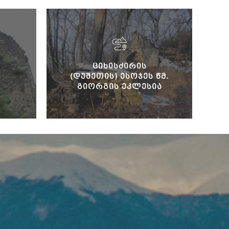
ᲪᲘᲮᲘᲡᲫᲘᲠᲘᲡ
(ᲓᲣᲨᲔᲗᲘᲡ) ᲔᲡᲝᲯᲔᲡ ᲬᲛ.
ᲒᲘᲝᲠᲒᲘᲡ ᲔᲙᲚᲔᲡᲘᲐ