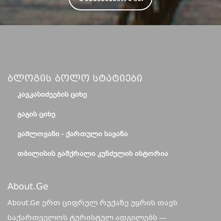
Ბლოგის Ბოლო Სტატიები
ᲙᲐᲕᲙᲐᲡᲘᲫᲔᲔᲑᲘᲡ ᲪᲘᲮᲔ
ᲒᲐᲒᲘᲡ ᲪᲘᲮᲔ
ᲕᲐᲨᲚᲝᲕᲐᲜᲘ - ᲥᲐᲠᲗᲣᲚᲘ ᲡᲐᲕᲐᲜᲐ
ᲗᲑᲘᲚᲘᲡᲘᲡ ᲒᲐᲛᲥᲠᲐᲚᲘ ᲙᲣᲜᲫᲣᲚᲘᲡ ᲘᲡᲢᲝᲠᲘᲐ
About.ge
About.Ge ერთ ციფრულ რუქაზე უყრის თავს
საქართველოს ტურისტულ ადგილებს —