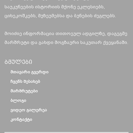
საუკუნეების ისტორიის მქონე ეკლესიებს,
ციხეკოშკებს, მუზეუმებსა და ბუნების ძეგლებს.
მოიძიე ინფორმაცია თითოეულ ადგილზე, დაგეგმე
მარშრუტი და გახდი მოგზაური საკუთარ ქვეყანაში.
Ბმულები
ᲛᲗᲐᲕᲐᲠᲘ ᲒᲕᲔᲠᲓᲘ
ᲩᲕᲔᲜᲡ ᲨᲔᲡᲐᲮᲔᲑ
ᲛᲐᲠᲨᲠᲣᲢᲔᲑᲘ
ᲑᲚᲝᲒᲘ
ᲕᲘᲓᲔᲝ ᲒᲐᲚᲔᲠᲔᲐ
ᲙᲝᲜᲢᲐᲥᲢᲘ