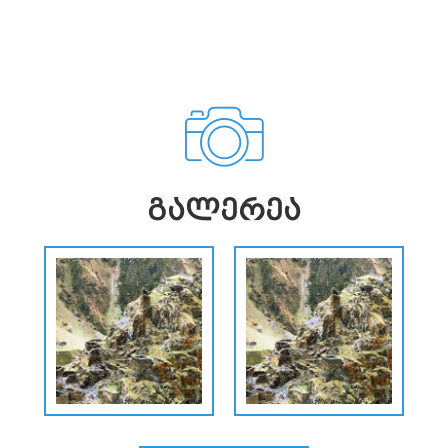
ᲒᲐᲚᲔᲠᲔᲐ