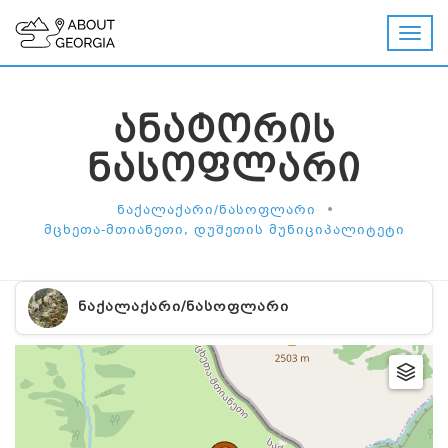
ᲐᲜᲐᲢᲝᲠᲘᲡ
ᲜᲐᲡᲝᲤᲚᲐᲠᲘ
•
ᲜᲐᲥᲐᲚᲐᲥᲐᲠᲘ/ᲜᲐᲡᲝᲤᲚᲐᲠᲘ
ᲛᲪᲮᲔᲗᲐ-ᲛᲗᲘᲐᲜᲔᲗᲘ, ᲓᲣᲨᲔᲗᲘᲡ ᲛᲣᲜᲘᲪᲘᲞᲐᲚᲘᲢᲔᲢᲘ
ᲜᲐᲥᲐᲚᲐᲥᲐᲠᲘ/ᲜᲐᲡᲝᲤᲚᲐᲠᲘ