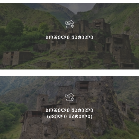
ᲡᲝᲤᲔᲚᲘ ᲨᲐᲢᲘᲚᲘ
ᲡᲝᲤᲔᲚᲘ ᲨᲐᲢᲘᲚᲘ
(ᲫᲕᲔᲚᲘ ᲨᲐᲢᲘᲚᲘ)