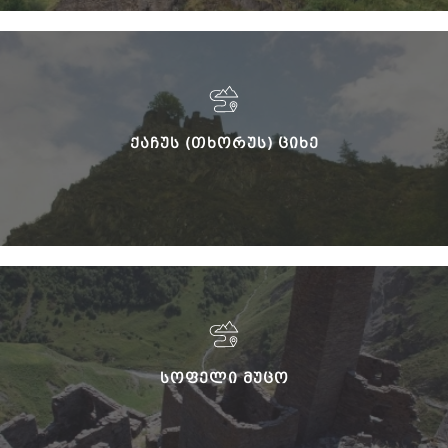
ᲥᲐᲩᲣᲡ (ᲗᲮᲝᲠᲣᲡ) ᲪᲘᲮᲔ
ᲡᲝᲤᲔᲚᲘ ᲛᲣᲪᲝ