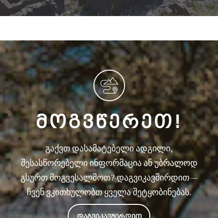
ᲛᲝᲒᲕᲬᲔᲠᲔᲗ!
გაქვთ დასამატებელი ადგილი,
შესასწორებელი ინფორმაცია ან უბრალოდ
გსურთ მოგვესალმოთ? დაგვიკავშირდით —
ჩვენ ვკითხულობთ ყველა შეტყობინებას.
ᲓᲐᲒᲕᲘᲙᲐᲕᲨᲘᲠᲓᲘᲗ