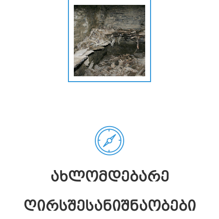
ᲐᲮᲚᲝᲛᲓᲔᲑᲐᲠᲔ
ᲦᲘᲠᲡᲨᲔᲡᲐᲜᲘᲨᲜᲐᲝᲑᲔᲑᲘ