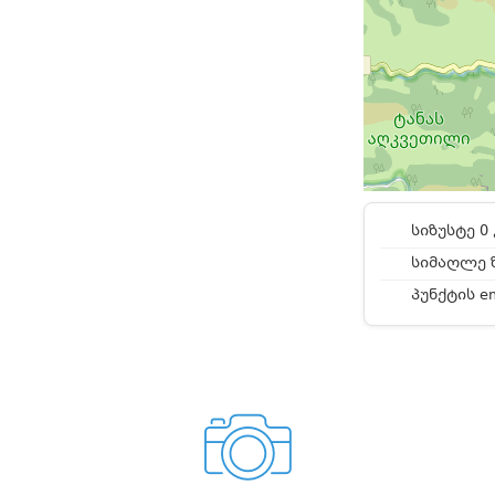
სიზუსტე 0 
სიმაღლე ზ
პუნქტის e