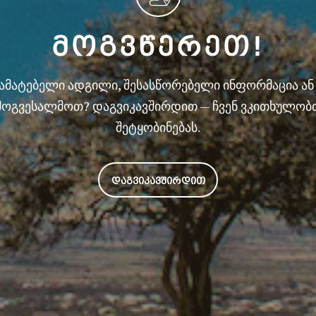
ᲛᲝᲒᲕᲬᲔᲠᲔᲗ!
სამატებელი ადგილი, შესასწორებელი ინფორმაცია ა
მოგვესალმოთ? დაგვიკავშირდით — ჩვენ ვკითხულობ
შეტყობინებას.
ᲓᲐᲒᲕᲘᲙᲐᲕᲨᲘᲠᲓᲘᲗ