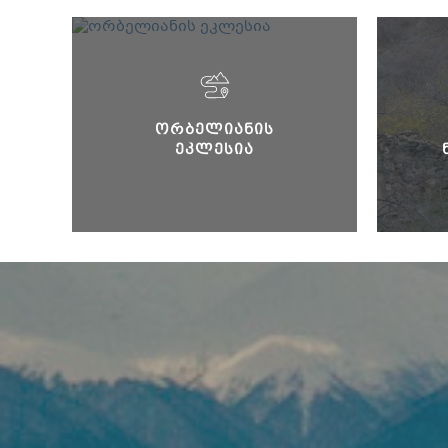
ᲝᲠᲑᲔᲚᲘᲐᲜᲘᲡ
ᲔᲙᲚᲔᲡᲘᲐ