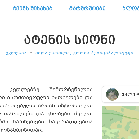
ᲩᲕᲔᲜᲡ ᲨᲔᲡᲐᲮᲔᲑ
ᲛᲐᲠᲨᲠᲣᲢᲔᲑᲘ
ᲑᲚᲝ
ᲐᲢᲔᲜᲘᲡ ᲡᲘᲝᲜᲘ
•
ᲔᲙᲚᲔᲡᲘᲐ
ᲨᲘᲓᲐ ᲥᲐᲠᲗᲚᲘ, ᲒᲝᲠᲘᲡ ᲛᲣᲜᲘᲪᲘᲞᲐᲚᲘᲢᲔᲢᲘ
ს კედლებზე შემორჩენილია
ᲔᲙᲚᲔᲡ
ლი ასომთავრული წარწერები და
ოხსენიებული არიან ისტორიული
ა თარიღები და ცნობები. ძველი
ბში წარწერები საყურადღებოა
ალსაზრისითაც.