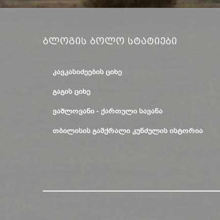
Ბლოგის Ბოლო Სტატიები
ᲙᲐᲕᲙᲐᲡᲘᲫᲔᲔᲑᲘᲡ ᲪᲘᲮᲔ
ᲒᲐᲒᲘᲡ ᲪᲘᲮᲔ
ᲕᲐᲨᲚᲝᲕᲐᲜᲘ - ᲥᲐᲠᲗᲣᲚᲘ ᲡᲐᲕᲐᲜᲐ
ᲗᲑᲘᲚᲘᲡᲘᲡ ᲒᲐᲛᲥᲠᲐᲚᲘ ᲙᲣᲜᲫᲣᲚᲘᲡ ᲘᲡᲢᲝᲠᲘᲐ