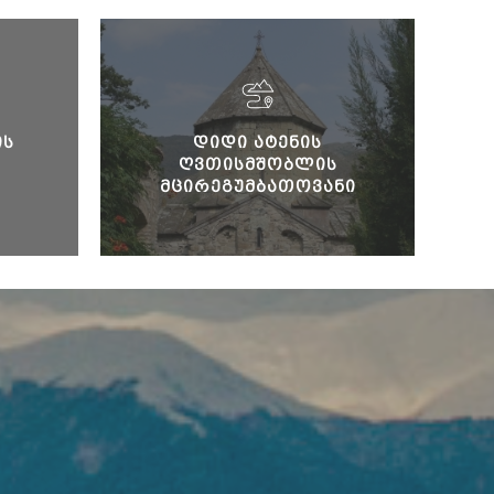
ᲘᲡ
ᲓᲘᲓᲘ ᲐᲢᲔᲜᲘᲡ
Ს
ᲦᲕᲗᲘᲡᲛᲨᲝᲑᲚᲘᲡ
ᲛᲪᲘᲠᲔᲒᲣᲛᲑᲐᲗᲝᲕᲐᲜᲘ
ᲔᲙᲚᲔᲡᲘᲐ