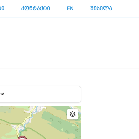
ᲒᲘ
ᲙᲝᲜᲢᲐᲥᲢᲘ
EN
ᲨᲔᲡᲕᲚᲐ
ᲘᲐ