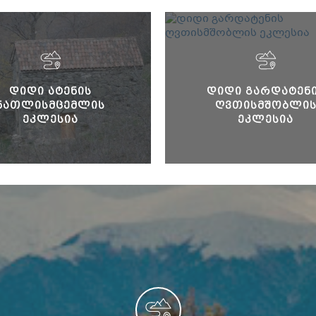
ᲓᲘᲓᲘ ᲐᲢᲔᲜᲘᲡ
ᲓᲘᲓᲘ ᲒᲐᲠᲓᲐᲢᲔᲜ
ᲜᲐᲗᲚᲘᲡᲛᲪᲔᲛᲚᲘᲡ
ᲦᲕᲗᲘᲡᲛᲨᲝᲑᲚᲘ
ᲔᲙᲚᲔᲡᲘᲐ
ᲔᲙᲚᲔᲡᲘᲐ