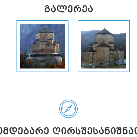
ᲒᲐᲚᲔᲠᲔᲐ
ᲛᲓᲔᲑᲐᲠᲔ ᲦᲘᲠᲡᲨᲔᲡᲐᲜᲘᲨᲜᲐ