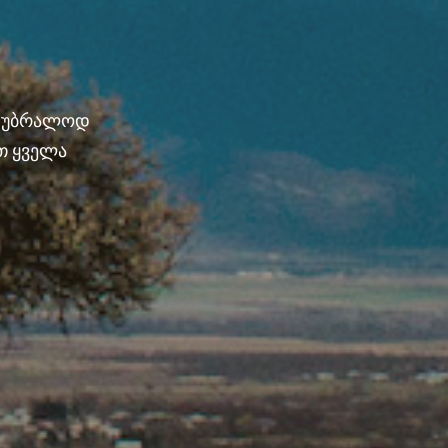
ნ უბრალოდ
თ ყველა