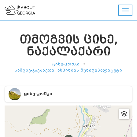
ᲗᲛᲝᲒᲕᲘᲡ ᲪᲘᲮᲔ,
ᲜᲐᲥᲐᲚᲐᲥᲐᲠᲘ
•
ᲪᲘᲮᲔ-ᲙᲝᲨᲙᲘ
ᲡᲐᲛᲪᲮᲔ-ᲯᲐᲕᲐᲮᲔᲗᲘ, ᲐᲡᲞᲘᲜᲫᲘᲡ ᲛᲣᲜᲘᲪᲘᲞᲐᲚᲘᲢᲔᲢᲘ
ᲪᲘᲮᲔ-ᲙᲝᲨᲙᲘ