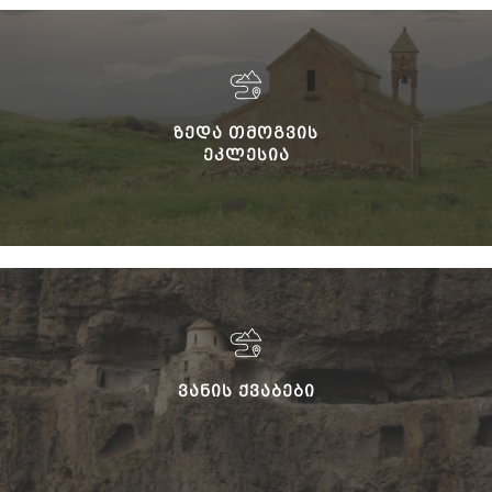
ᲖᲔᲓᲐ ᲗᲛᲝᲒᲕᲘᲡ
ᲔᲙᲚᲔᲡᲘᲐ
ᲕᲐᲜᲘᲡ ᲥᲕᲐᲑᲔᲑᲘ