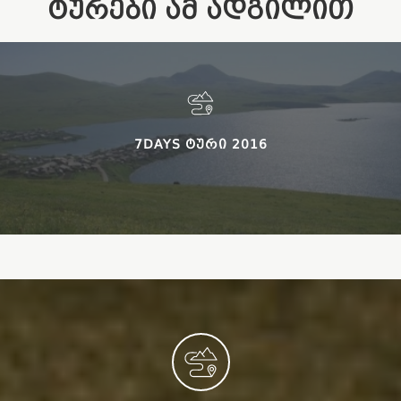
ᲢᲣᲠᲔᲑᲘ ᲐᲛ ᲐᲓᲒᲘᲚᲘᲗ
7DAYS ᲢᲣᲠᲘ 2016