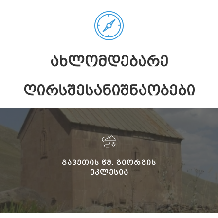
ᲐᲮᲚᲝᲛᲓᲔᲑᲐᲠᲔ
ᲦᲘᲠᲡᲨᲔᲡᲐᲜᲘᲨᲜᲐᲝᲑᲔᲑᲘ
ᲒᲐᲕᲔᲗᲘᲡ ᲬᲛ. ᲒᲘᲝᲠᲒᲘᲡ
ᲔᲙᲚᲔᲡᲘᲐ