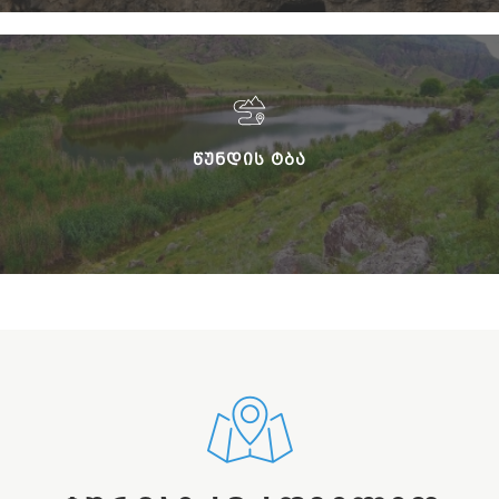
ᲬᲣᲜᲓᲘᲡ ᲢᲑᲐ