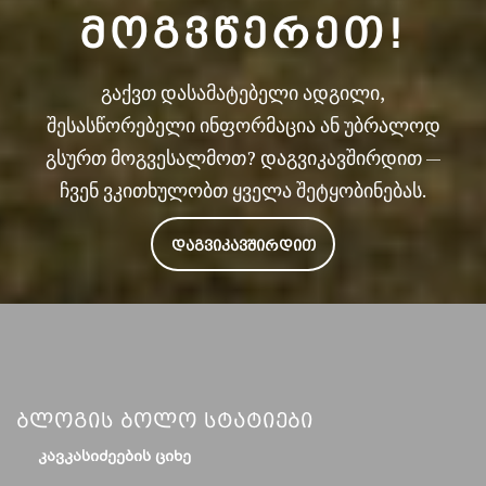
ᲛᲝᲒᲕᲬᲔᲠᲔᲗ!
გაქვთ დასამატებელი ადგილი,
შესასწორებელი ინფორმაცია ან უბრალოდ
გსურთ მოგვესალმოთ? დაგვიკავშირდით —
ჩვენ ვკითხულობთ ყველა შეტყობინებას.
ᲓᲐᲒᲕᲘᲙᲐᲕᲨᲘᲠᲓᲘᲗ
Ბლოგის Ბოლო Სტატიები
ᲙᲐᲕᲙᲐᲡᲘᲫᲔᲔᲑᲘᲡ ᲪᲘᲮᲔ