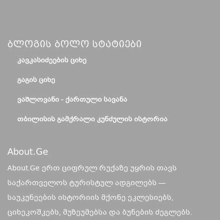
Ბლოგის Ბოლო Სტატიები
ᲙᲐᲕᲙᲐᲡᲘᲫᲔᲔᲑᲘᲡ ᲪᲘᲮᲔ
ᲒᲐᲒᲘᲡ ᲪᲘᲮᲔ
ᲕᲐᲨᲚᲝᲕᲐᲜᲘ - ᲥᲐᲠᲗᲣᲚᲘ ᲡᲐᲕᲐᲜᲐ
ᲗᲑᲘᲚᲘᲡᲘᲡ ᲒᲐᲛᲥᲠᲐᲚᲘ ᲙᲣᲜᲫᲣᲚᲘᲡ ᲘᲡᲢᲝᲠᲘᲐ
About.ge
About.Ge ერთ ციფრულ რუქაზე უყრის თავს
საქართველოს ტურისტულ ადგილებს —
საუკუნეების ისტორიის მქონე ეკლესიებს,
ციხეკოშკებს, მუზეუმებსა და ბუნების ძეგლებს.