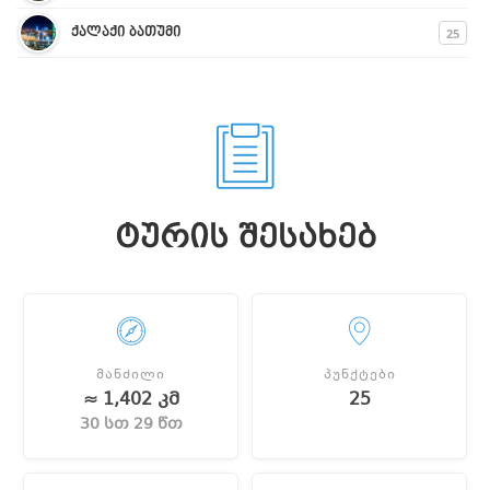
25
ქალაქი ბათუმი
ᲢᲣᲠᲘᲡ ᲨᲔᲡᲐᲮᲔᲑ
ᲛᲐᲜᲫᲘᲚᲘ
ᲞᲣᲜᲥᲢᲔᲑᲘ
≈ 1,402 კმ
25
30 სთ 29 წთ