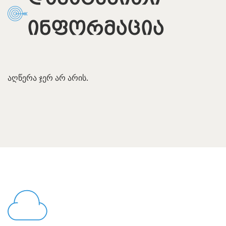
ᲘᲜᲤᲝᲠᲛᲐᲪᲘᲐ
აღწერა ჯერ არ არის.