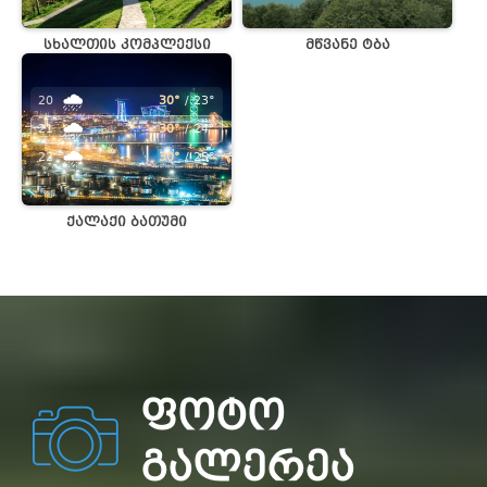
სხალთის კომპლექსი
მწვანე ტბა
🌧️
20
30°
/ 23°
🌧️
21
30°
/ 24°
🌧️
22
30°
/ 25°
ქალაქი ბათუმი
ᲤᲝᲢᲝ
ᲒᲐᲚᲔᲠᲔᲐ