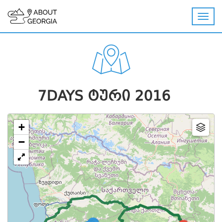
7DAYS ᲢᲣᲠᲘ 2016
+
−