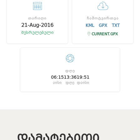
ᲗᲐᲠᲘᲦᲘ
ᲩᲐᲛᲝᲢᲕᲘᲠᲗᲕᲐ
21-Aug-2016
KML
GPX
TXT
შესრულებული
CURRENT.GPX
ᲓᲦᲔ
06:15
13:36
19:51
აისი
დღე
დაისი
ᲓᲐᲛᲐᲢᲔᲑᲘᲗᲘ