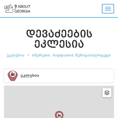
ᲓᲔᲕᲐᲫᲔᲔᲑᲘᲡ
ᲔᲙᲚᲔᲡᲘᲐ
•
ᲔᲙᲚᲔᲡᲘᲐ
ᲘᲛᲔᲠᲔᲗᲘ, ᲑᲐᲦᲓᲐᲗᲘᲡ ᲛᲣᲜᲘᲪᲘᲞᲐᲚᲘᲢᲔᲢᲘ
ᲔᲙᲚᲔᲡᲘᲐ