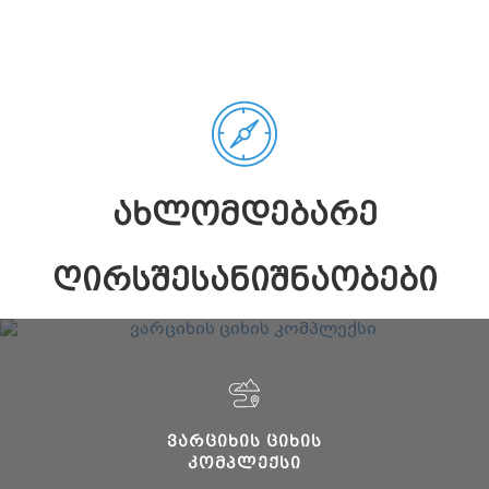
ᲐᲮᲚᲝᲛᲓᲔᲑᲐᲠᲔ
ᲦᲘᲠᲡᲨᲔᲡᲐᲜᲘᲨᲜᲐᲝᲑᲔᲑᲘ
ᲕᲐᲠᲪᲘᲮᲘᲡ ᲪᲘᲮᲘᲡ
ᲙᲝᲛᲞᲚᲔᲥᲡᲘ