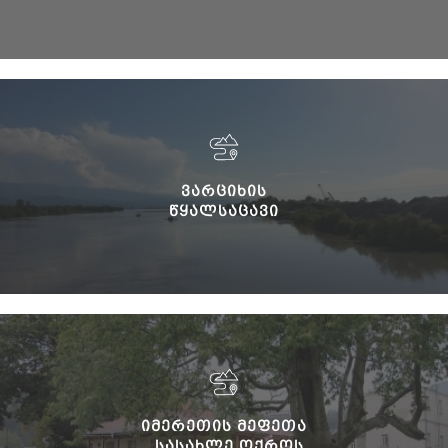
ᲕᲐᲠᲪᲘᲮᲘᲡ
ᲬᲧᲐᲚᲡᲐᲪᲐᲕᲘ
ᲘᲛᲔᲠᲔᲗᲘᲡ ᲛᲔᲤᲔᲗᲐ
ᲡᲐᲡᲐᲮᲚᲔ ᲝᲥᲠᲝᲡ