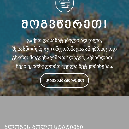
ᲛᲝᲒᲕᲬᲔᲠᲔᲗ!
გაქვთ დასამატებელი ადგილი,
შესასწორებელი ინფორმაცია ან უბრალოდ
გსურთ მოგვესალმოთ? დაგვიკავშირდით —
ჩვენ ვკითხულობთ ყველა შეტყობინებას.
ᲓᲐᲒᲕᲘᲙᲐᲕᲨᲘᲠᲓᲘᲗ
Ბლოგის Ბოლო Სტატიები