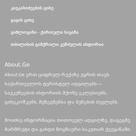
ᲙᲐᲕᲙᲐᲡᲘᲫᲔᲔᲑᲘᲡ ᲪᲘᲮᲔ
ᲒᲐᲒᲘᲡ ᲪᲘᲮᲔ
ᲕᲐᲨᲚᲝᲕᲐᲜᲘ - ᲥᲐᲠᲗᲣᲚᲘ ᲡᲐᲕᲐᲜᲐ
ᲗᲑᲘᲚᲘᲡᲘᲡ ᲒᲐᲛᲥᲠᲐᲚᲘ ᲙᲣᲜᲫᲣᲚᲘᲡ ᲘᲡᲢᲝᲠᲘᲐ
About.ge
About.Ge ერთ ციფრულ რუქაზე უყრის თავს
საქართველოს ტურისტულ ადგილებს —
საუკუნეების ისტორიის მქონე ეკლესიებს,
ციხეკოშკებს, მუზეუმებსა და ბუნების ძეგლებს.
მოიძიე ინფორმაცია თითოეულ ადგილზე, დაგეგმე
მარშრუტი და გახდი მოგზაური საკუთარ ქვეყანაში.