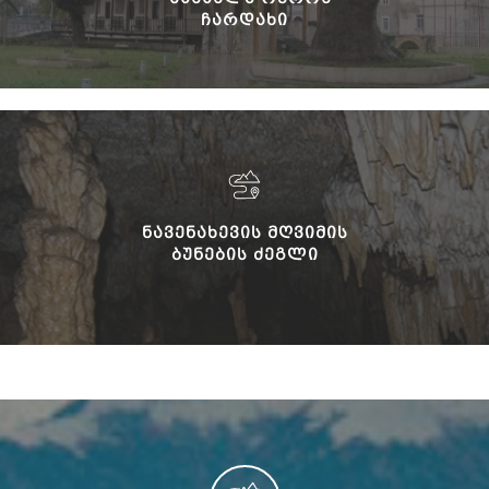
ᲩᲐᲠᲓᲐᲮᲘ
ᲜᲐᲕᲔᲜᲐᲮᲔᲕᲘᲡ ᲛᲦᲕᲘᲛᲘᲡ
ᲑᲣᲜᲔᲑᲘᲡ ᲫᲔᲒᲚᲘ