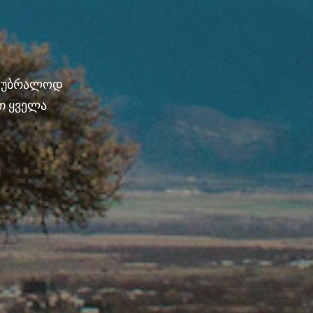
ნ უბრალოდ
თ ყველა