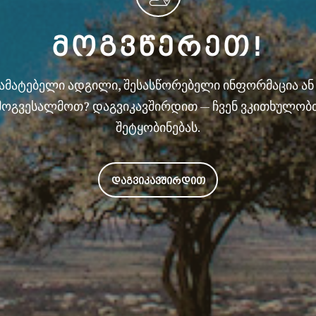
ᲛᲝᲒᲕᲬᲔᲠᲔᲗ!
სამატებელი ადგილი, შესასწორებელი ინფორმაცია ა
მოგვესალმოთ? დაგვიკავშირდით — ჩვენ ვკითხულობ
შეტყობინებას.
ᲓᲐᲒᲕᲘᲙᲐᲕᲨᲘᲠᲓᲘᲗ