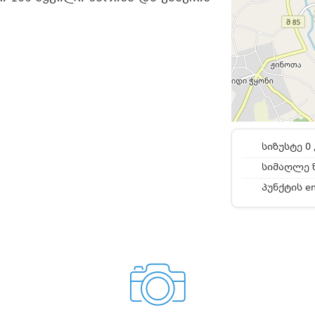
სიზუსტე 0 
სიმაღლე ზ
პუნქტის e