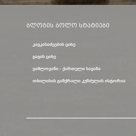
Ბლოგის Ბოლო Სტატიები
ᲙᲐᲕᲙᲐᲡᲘᲫᲔᲔᲑᲘᲡ ᲪᲘᲮᲔ
ᲒᲐᲒᲘᲡ ᲪᲘᲮᲔ
ᲕᲐᲨᲚᲝᲕᲐᲜᲘ - ᲥᲐᲠᲗᲣᲚᲘ ᲡᲐᲕᲐᲜᲐ
ᲗᲑᲘᲚᲘᲡᲘᲡ ᲒᲐᲛᲥᲠᲐᲚᲘ ᲙᲣᲜᲫᲣᲚᲘᲡ ᲘᲡᲢᲝᲠᲘᲐ