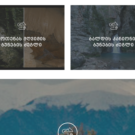
ᲛᲝᲗᲔᲜᲐᲡ ᲛᲦᲕᲘᲛᲘᲡ
ᲑᲐᲚᲓᲘᲡ ᲙᲐᲜᲘᲝᲜᲘ
ᲑᲣᲜᲔᲑᲘᲡ ᲫᲔᲒᲚᲘ
ᲑᲣᲜᲔᲑᲘᲡ ᲫᲔᲒᲚᲘ