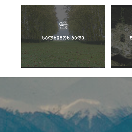
ᲡᲐᲚᲮᲘᲜᲝᲡ ᲑᲐᲦᲘ