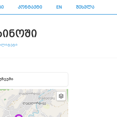
ᲒᲘ
ᲙᲝᲜᲢᲐᲥᲢᲘ
EN
ᲨᲔᲡᲕᲚᲐ
ᲮᲘᲜᲝᲨᲘ
ᲞᲐᲚᲘᲢᲔᲢᲘ
ᲣᲖᲔᲣᲛᲘ