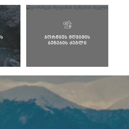
Ს
ᲯᲝᲠᲬᲧᲣᲡ ᲛᲦᲕᲘᲛᲘᲡ
ᲑᲣᲜᲔᲑᲘᲡ ᲫᲔᲒᲚᲘ