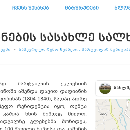
ᲩᲕᲔᲜᲡ ᲨᲔᲡᲐᲮᲔᲑ
ᲛᲐᲠᲨᲠᲣᲢᲔᲑᲘ
ᲑᲚᲝ
ᲜᲔᲑᲘᲡ ᲡᲐᲡᲐᲮᲚᲔ ᲡᲐᲚ
•
ᲔᲣᲛᲘ
ᲡᲐᲛᲔᲒᲠᲔᲚᲝ-ᲖᲔᲛᲝ ᲡᲕᲐᲜᲔᲗᲘ, ᲛᲐᲠᲢᲕᲘᲚᲘᲡ ᲛᲣᲜᲘᲪᲘ
ლად მარტვილის ეკლესიის
ᲡᲐᲮᲚᲛ
ნოში აშენდა დავით დადიანის
ობისას (1804-1840), სადაც ადრე
მეფო რეზიდენცია იყო, თუმცა
 კარგა ხნის შემდეგ მიიღო.
ადგილზე გლეხებმა მოზიდეს,
 100 წყვილი ხარისა და კამეჩის