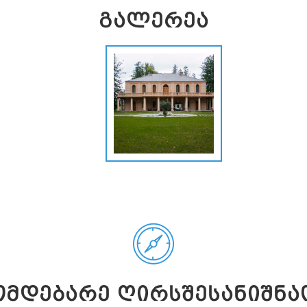
ᲒᲐᲚᲔᲠᲔᲐ
ᲛᲓᲔᲑᲐᲠᲔ ᲦᲘᲠᲡᲨᲔᲡᲐᲜᲘᲨᲜᲐ