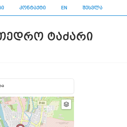
ᲒᲘ
ᲙᲝᲜᲢᲐᲥᲢᲘ
EN
ᲨᲔᲡᲕᲚᲐ
ᲐᲗᲔᲓᲠᲝ ᲢᲐᲫᲐᲠᲘ
ᲘᲐ