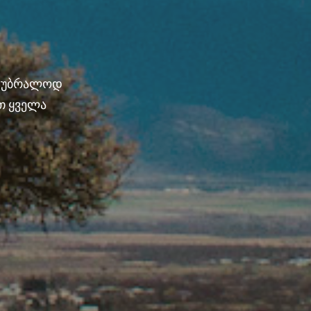
ნ უბრალოდ
თ ყველა