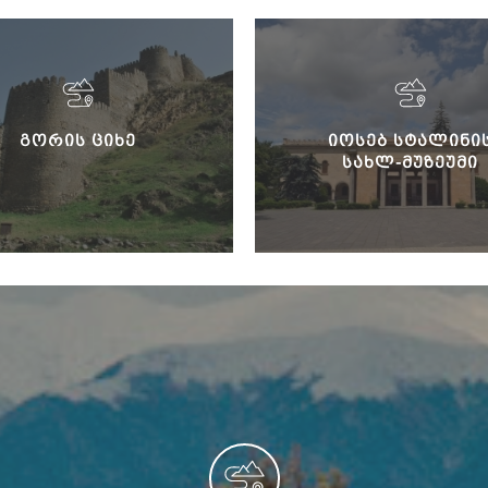
ᲒᲝᲠᲘᲡ ᲪᲘᲮᲔ
ᲘᲝᲡᲔᲑ ᲡᲢᲐᲚᲘᲜᲘ
ᲡᲐᲮᲚ-ᲛᲣᲖᲔᲣᲛᲘ