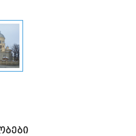
ᲝᲑᲔᲑᲘ