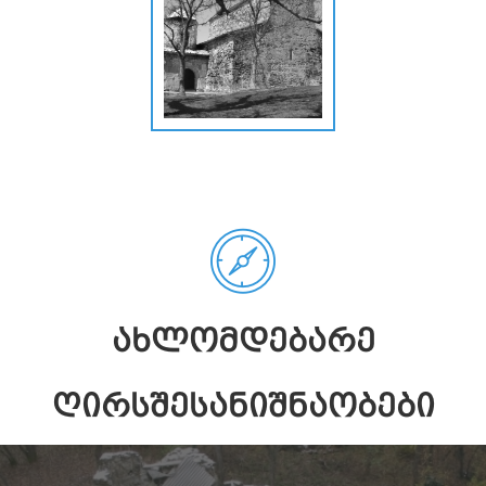
ᲐᲮᲚᲝᲛᲓᲔᲑᲐᲠᲔ
ᲦᲘᲠᲡᲨᲔᲡᲐᲜᲘᲨᲜᲐᲝᲑᲔᲑᲘ