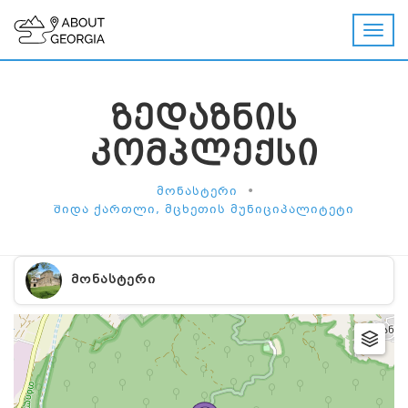
ᲖᲔᲓᲐᲖᲜᲘᲡ
ᲙᲝᲛᲞᲚᲔᲥᲡᲘ
•
ᲛᲝᲜᲐᲡᲢᲔᲠᲘ
ᲨᲘᲓᲐ ᲥᲐᲠᲗᲚᲘ, ᲛᲪᲮᲔᲗᲘᲡ ᲛᲣᲜᲘᲪᲘᲞᲐᲚᲘᲢᲔᲢᲘ
ᲛᲝᲜᲐᲡᲢᲔᲠᲘ