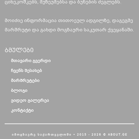
ციხეკოშკებს, მუზეუმებსა და ბუნების ძეგლებს.
მოიძიე ინფორმაცია თითოეულ ადგილზე, დაგეგმე
მარშრუტი და გახდი მოგზაური საკუთარ ქვეყანაში.
Ბმულები
ᲛᲗᲐᲕᲐᲠᲘ ᲒᲕᲔᲠᲓᲘ
ᲩᲕᲔᲜᲡ ᲨᲔᲡᲐᲮᲔᲑ
ᲛᲐᲠᲨᲠᲣᲢᲔᲑᲘ
ᲑᲚᲝᲒᲘ
ᲕᲘᲓᲔᲝ ᲒᲐᲚᲔᲠᲔᲐ
ᲙᲝᲜᲢᲐᲥᲢᲘ
ᲘᲛᲝᲒᲖᲐᲣᲠᲔ ᲡᲐᲥᲐᲠᲗᲕᲔᲚᲝᲨᲘ • 2015 - 2026 © ABOUT.GE