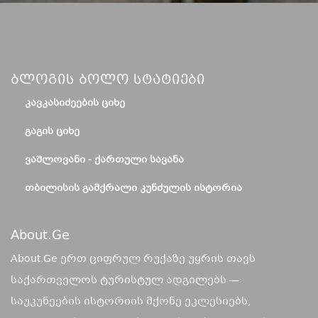
Ბლოგის Ბოლო Სტატიები
ᲙᲐᲕᲙᲐᲡᲘᲫᲔᲔᲑᲘᲡ ᲪᲘᲮᲔ
ᲒᲐᲒᲘᲡ ᲪᲘᲮᲔ
ᲕᲐᲨᲚᲝᲕᲐᲜᲘ - ᲥᲐᲠᲗᲣᲚᲘ ᲡᲐᲕᲐᲜᲐ
ᲗᲑᲘᲚᲘᲡᲘᲡ ᲒᲐᲛᲥᲠᲐᲚᲘ ᲙᲣᲜᲫᲣᲚᲘᲡ ᲘᲡᲢᲝᲠᲘᲐ
About.ge
About.Ge ერთ ციფრულ რუქაზე უყრის თავს
საქართველოს ტურისტულ ადგილებს —
საუკუნეების ისტორიის მქონე ეკლესიებს,