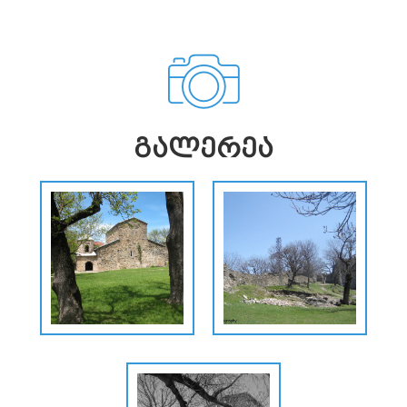
ᲒᲐᲚᲔᲠᲔᲐ