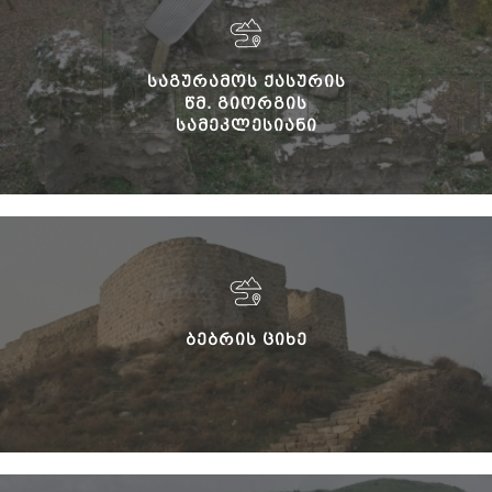
ᲡᲐᲒᲣᲠᲐᲛᲝᲡ ᲥᲐᲡᲣᲠᲘᲡ
ᲬᲛ. ᲒᲘᲝᲠᲒᲘᲡ
ᲡᲐᲛᲔᲙᲚᲔᲡᲘᲐᲜᲘ
ᲑᲐᲖᲘᲚᲘᲙᲐ
ᲑᲔᲑᲠᲘᲡ ᲪᲘᲮᲔ