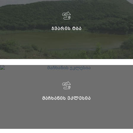
ᲯᲕᲐᲠᲘᲡ ᲢᲑᲐ
ᲛᲐᲩᲮᲐᲜᲘᲡ ᲔᲙᲚᲔᲡᲘᲐ