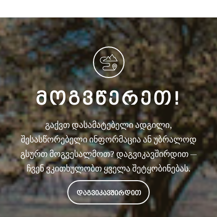
ᲛᲝᲒᲕᲬᲔᲠᲔᲗ!
გაქვთ დასამატებელი ადგილი,
შესასწორებელი ინფორმაცია ან უბრალოდ
გსურთ მოგვესალმოთ? დაგვიკავშირდით —
ჩვენ ვკითხულობთ ყველა შეტყობინებას.
ᲓᲐᲒᲕᲘᲙᲐᲕᲨᲘᲠᲓᲘᲗ