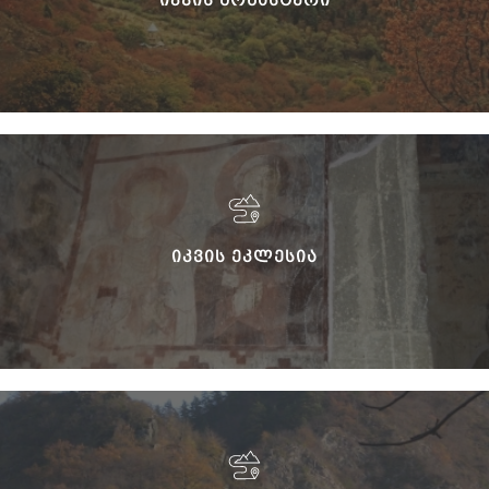
ᲘᲙᲕᲘᲡ ᲔᲙᲚᲔᲡᲘᲐ