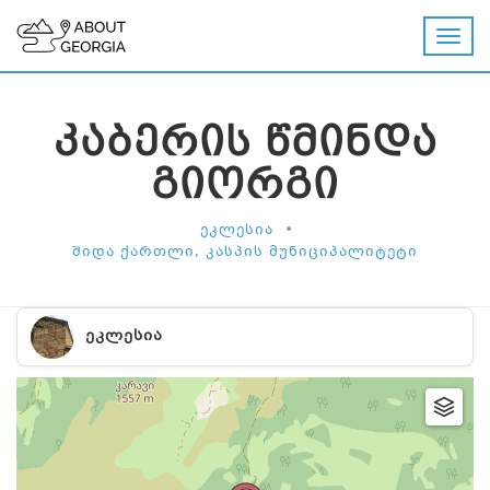
ᲙᲐᲑᲔᲠᲘᲡ ᲬᲛᲘᲜᲓᲐ
ᲒᲘᲝᲠᲒᲘ
•
ᲔᲙᲚᲔᲡᲘᲐ
ᲨᲘᲓᲐ ᲥᲐᲠᲗᲚᲘ, ᲙᲐᲡᲞᲘᲡ ᲛᲣᲜᲘᲪᲘᲞᲐᲚᲘᲢᲔᲢᲘ
ᲔᲙᲚᲔᲡᲘᲐ