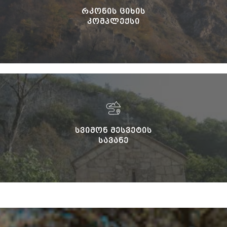
ᲠᲙᲝᲜᲘᲡ ᲪᲘᲮᲘᲡ
ᲙᲝᲛᲞᲚᲔᲥᲡᲘ
ᲡᲕᲘᲛᲝᲜ ᲛᲔᲡᲕᲔᲢᲘᲡ
ᲡᲐᲕᲐᲜᲔ