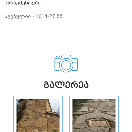
ფრაგმენტები.
აგებულია - 1014-27 წწ.
ᲒᲐᲚᲔᲠᲔᲐ