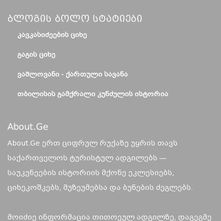
Ბლოგის Ბოლო Სტატიები
ᲙᲐᲕᲙᲐᲡᲘᲫᲔᲔᲑᲘᲡ ᲪᲘᲮᲔ
ᲒᲐᲒᲘᲡ ᲪᲘᲮᲔ
ᲕᲐᲨᲚᲝᲕᲐᲜᲘ - ᲥᲐᲠᲗᲣᲚᲘ ᲡᲐᲕᲐᲜᲐ
ᲗᲑᲘᲚᲘᲡᲘᲡ ᲒᲐᲛᲥᲠᲐᲚᲘ ᲙᲣᲜᲫᲣᲚᲘᲡ ᲘᲡᲢᲝᲠᲘᲐ
About.ge
About.Ge ერთ ციფრულ რუქაზე უყრის თავს
საქართველოს ტურისტულ ადგილებს —
საუკუნეების ისტორიის მქონე ეკლესიებს,
ციხეკოშკებს, მუზეუმებსა და ბუნების ძეგლებს.
მოიძიე ინფორმაცია თითოეულ ადგილზე, დაგეგმე