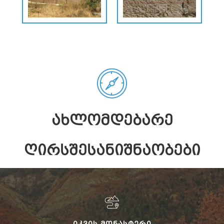
ᲐᲮᲚᲝᲛᲓᲔᲑᲐᲠᲔ
ᲦᲘᲠᲡᲨᲔᲡᲐᲜᲘᲨᲜᲐᲝᲑᲔᲑᲘ
ᲘᲙᲕᲘᲡ ᲛᲝᲜᲐᲡᲢᲔᲠᲘ