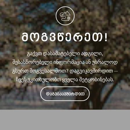
ᲛᲝᲒᲕᲬᲔᲠᲔᲗ!
გაქვთ დასამატებელი ადგილი,
შესასწორებელი ინფორმაცია ან უბრალოდ
გსურთ მოგვესალმოთ? დაგვიკავშირდით —
ჩვენ ვკითხულობთ ყველა შეტყობინებას.
ᲓᲐᲒᲕᲘᲙᲐᲕᲨᲘᲠᲓᲘᲗ