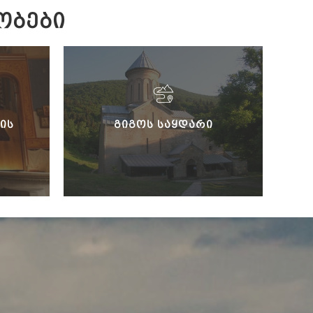
ᲝᲑᲔᲑᲘ
ᲘᲡ
ᲒᲘᲒᲝᲡ ᲡᲐᲧᲓᲐᲠᲘ