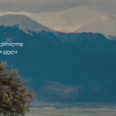
ნ უბრალოდ
თ ყველა