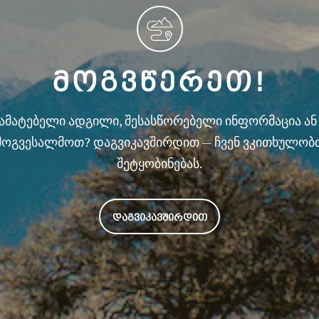
ᲛᲝᲒᲕᲬᲔᲠᲔᲗ!
სამატებელი ადგილი, შესასწორებელი ინფორმაცია ა
მოგვესალმოთ? დაგვიკავშირდით — ჩვენ ვკითხულობ
შეტყობინებას.
ᲓᲐᲒᲕᲘᲙᲐᲕᲨᲘᲠᲓᲘᲗ