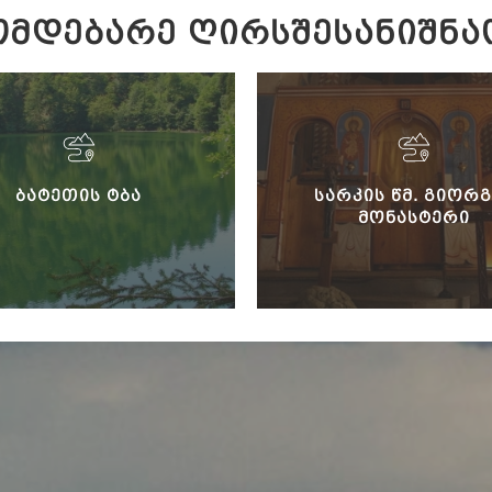
ᲛᲓᲔᲑᲐᲠᲔ ᲦᲘᲠᲡᲨᲔᲡᲐᲜᲘᲨᲜᲐ
ᲑᲐᲢᲔᲗᲘᲡ ᲢᲑᲐ
ᲡᲐᲠᲙᲘᲡ ᲬᲛ. ᲒᲘᲝᲠᲒ
ᲛᲝᲜᲐᲡᲢᲔᲠᲘ