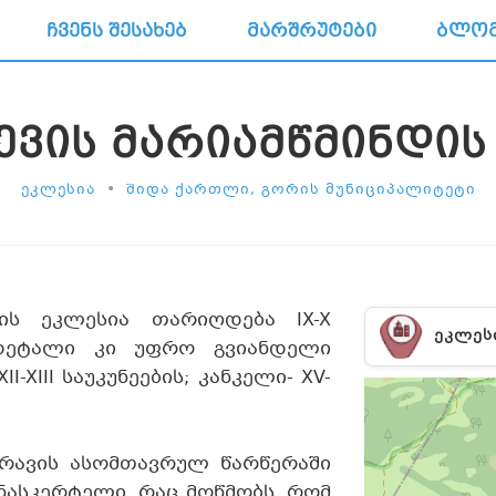
ᲩᲕᲔᲜᲡ ᲨᲔᲡᲐᲮᲔᲑ
ᲛᲐᲠᲨᲠᲣᲢᲔᲑᲘ
ᲑᲚᲝ
ᲔᲕᲘᲡ ᲛᲐᲠᲘᲐᲛᲬᲛᲘᲜᲓᲘᲡ
•
ᲔᲙᲚᲔᲡᲘᲐ
ᲨᲘᲓᲐ ᲥᲐᲠᲗᲚᲘ, ᲒᲝᲠᲘᲡ ᲛᲣᲜᲘᲪᲘᲞᲐᲚᲘᲢᲔᲢᲘ
დის ეკლესია თარიღდება IX-X
ᲔᲙᲚᲔᲡ
 დეტალი კი უფრო გვიანდელი
-XIII საუკუნეების; კანკელი- XV-
ტრავის ასომთავრულ წარწერაში
ნასკერტელი, რაც მოწმობს, რომ