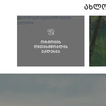
ᲐᲮᲚᲝ
ᲝᲠᲛᲝᲪᲘᲡ
ᲦᲕᲗᲘᲡᲛᲨᲝᲑᲚᲘᲡ
ᲔᲙᲚᲔᲡᲘᲐ