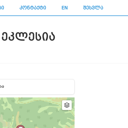
ᲒᲘ
ᲙᲝᲜᲢᲐᲥᲢᲘ
EN
ᲨᲔᲡᲕᲚᲐ
 ᲔᲙᲚᲔᲡᲘᲐ
ᲘᲐ