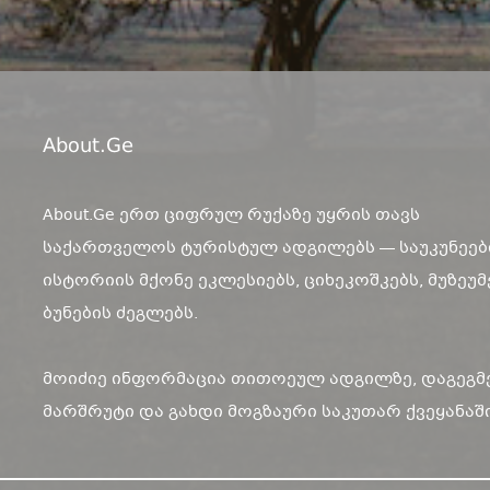
About.ge
About.Ge ერთ ციფრულ რუქაზე უყრის თავს
საქართველოს ტურისტულ ადგილებს — საუკუნეებ
ისტორიის მქონე ეკლესიებს, ციხეკოშკებს, მუზეუმ
ბუნების ძეგლებს.
მოიძიე ინფორმაცია თითოეულ ადგილზე, დაგეგმ
მარშრუტი და გახდი მოგზაური საკუთარ ქვეყანაში