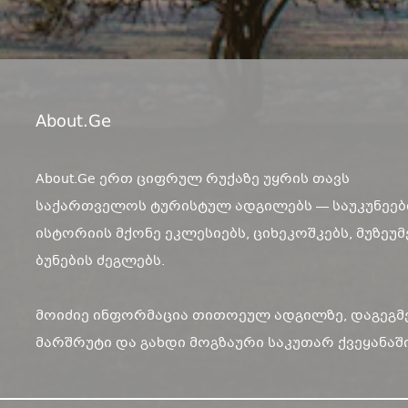
About.ge
About.Ge ერთ ციფრულ რუქაზე უყრის თავს
საქართველოს ტურისტულ ადგილებს — საუკუნეებ
ისტორიის მქონე ეკლესიებს, ციხეკოშკებს, მუზეუმ
ბუნების ძეგლებს.
მოიძიე ინფორმაცია თითოეულ ადგილზე, დაგეგმ
მარშრუტი და გახდი მოგზაური საკუთარ ქვეყანაში