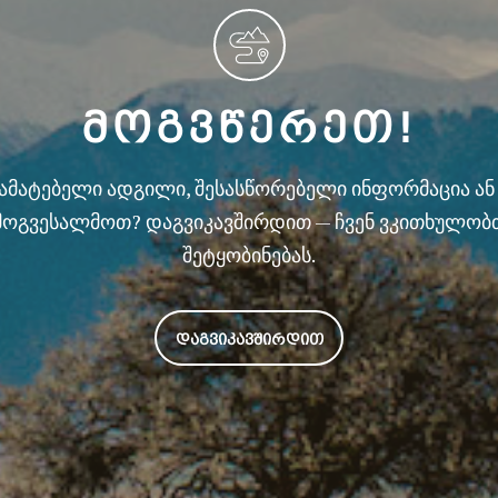
ᲛᲝᲒᲕᲬᲔᲠᲔᲗ!
სამატებელი ადგილი, შესასწორებელი ინფორმაცია ა
მოგვესალმოთ? დაგვიკავშირდით — ჩვენ ვკითხულობ
შეტყობინებას.
ᲓᲐᲒᲕᲘᲙᲐᲕᲨᲘᲠᲓᲘᲗ