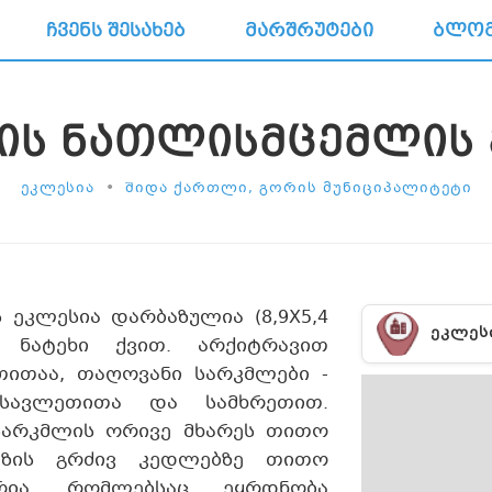
ᲩᲕᲔᲜᲡ ᲨᲔᲡᲐᲮᲔᲑ
ᲛᲐᲠᲨᲠᲣᲢᲔᲑᲘ
ᲑᲚᲝ
ᲘᲡ ᲜᲐᲗᲚᲘᲡᲛᲪᲔᲛᲚᲘᲡ
•
ᲔᲙᲚᲔᲡᲘᲐ
ᲨᲘᲓᲐ ᲥᲐᲠᲗᲚᲘ, ᲒᲝᲠᲘᲡ ᲛᲣᲜᲘᲪᲘᲞᲐᲚᲘᲢᲔᲢᲘ
 ეკლესია დარბაზულია (8,9X5,4
ᲔᲙᲚᲔᲡ
ა ნატეხი ქვით. არქიტრავით
თითაა, თაღოვანი სარკმლები -
სავლეთითა და სამხრეთით.
სარკმლის ორივე მხარეს თითო
ბაზის გრძივ კედლებზე თითო
რია, რომლებსაც ეყრდნობა