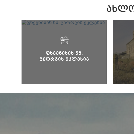
ᲐᲮᲚᲝ
ᲤᲮᲕᲔᲜᲘᲡᲘᲡ ᲬᲛ.
ᲒᲘᲝᲠᲒᲘᲡ ᲔᲙᲚᲔᲡᲘᲐ