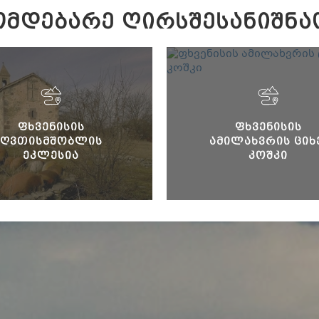
ᲛᲓᲔᲑᲐᲠᲔ ᲦᲘᲠᲡᲨᲔᲡᲐᲜᲘᲨᲜᲐ
ᲤᲮᲕᲔᲜᲘᲡᲘᲡ
ᲤᲮᲕᲔᲜᲘᲡᲘᲡ
ᲦᲕᲗᲘᲡᲛᲨᲝᲑᲚᲘᲡ
ᲐᲛᲘᲚᲐᲮᲕᲠᲘᲡ ᲪᲘᲮ
ᲔᲙᲚᲔᲡᲘᲐ
ᲙᲝᲨᲙᲘ