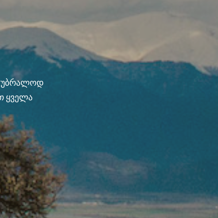
ნ უბრალოდ
თ ყველა