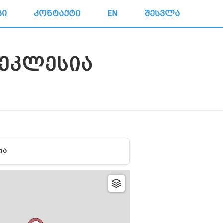
ᲒᲘ
ᲙᲝᲜᲢᲐᲥᲢᲘ
EN
ᲨᲔᲡᲕᲚᲐ
 ᲔᲙᲚᲔᲡᲘᲐ
ᲘᲐ