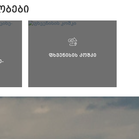
ᲝᲑᲔᲑᲘ
ᲤᲮᲕᲔᲜᲘᲡᲘᲡ ᲙᲝᲨᲙᲘ
Ე-