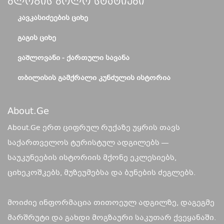
Ბლოგის Ბოლო Სტატიები
ᲙᲐᲕᲙᲐᲡᲘᲫᲔᲔᲑᲘᲡ ᲪᲘᲮᲔ
ᲒᲐᲒᲘᲡ ᲪᲘᲮᲔ
ᲕᲐᲨᲚᲝᲕᲐᲜᲘ - ᲥᲐᲠᲗᲣᲚᲘ ᲡᲐᲕᲐᲜᲐ
ᲗᲑᲘᲚᲘᲡᲘᲡ ᲒᲐᲛᲥᲠᲐᲚᲘ ᲙᲣᲜᲫᲣᲚᲘᲡ ᲘᲡᲢᲝᲠᲘᲐ
About.ge
About.Ge ერთ ციფრულ რუქაზე უყრის თავს
საქართველოს ტურისტულ ადგილებს —
საუკუნეების ისტორიის მქონე ეკლესიებს,
ციხეკოშკებს, მუზეუმებსა და ბუნების ძეგლებს.
მოიძიე ინფორმაცია თითოეულ ადგილზე, დაგეგმე
მარშრუტი და გახდი მოგზაური საკუთარ ქვეყანაში.