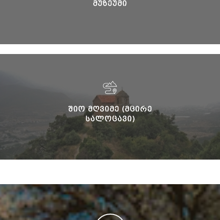
ᲛᲣᲖᲔᲣᲛᲘ
ᲨᲘᲝ ᲛᲦᲕᲘᲛᲔ (ᲛᲪᲘᲠᲔ
ᲡᲐᲚᲝᲪᲐᲕᲘ)