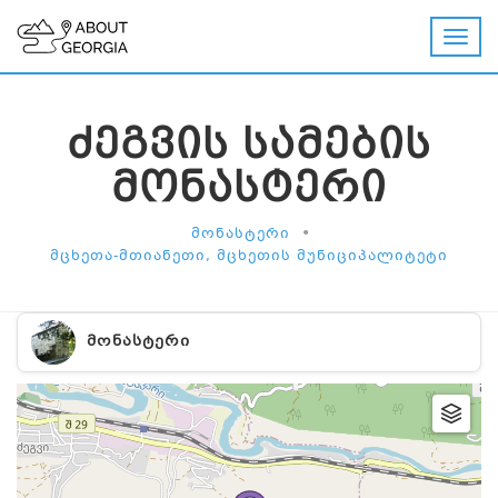
ᲫᲔᲒᲕᲘᲡ ᲡᲐᲛᲔᲑᲘᲡ
ᲛᲝᲜᲐᲡᲢᲔᲠᲘ
•
ᲛᲝᲜᲐᲡᲢᲔᲠᲘ
ᲛᲪᲮᲔᲗᲐ-ᲛᲗᲘᲐᲜᲔᲗᲘ, ᲛᲪᲮᲔᲗᲘᲡ ᲛᲣᲜᲘᲪᲘᲞᲐᲚᲘᲢᲔᲢᲘ
ᲛᲝᲜᲐᲡᲢᲔᲠᲘ