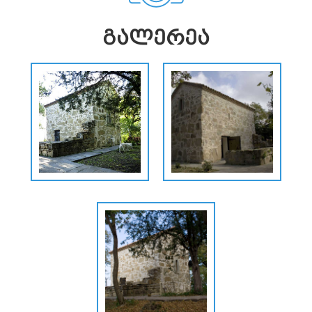
ᲒᲐᲚᲔᲠᲔᲐ