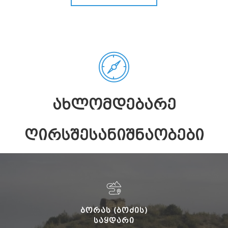
ᲐᲮᲚᲝᲛᲓᲔᲑᲐᲠᲔ
ᲦᲘᲠᲡᲨᲔᲡᲐᲜᲘᲨᲜᲐᲝᲑᲔᲑᲘ
ᲑᲝᲠᲐᲡ (ᲑᲝᲫᲘᲡ)
ᲡᲐᲧᲓᲐᲠᲘ