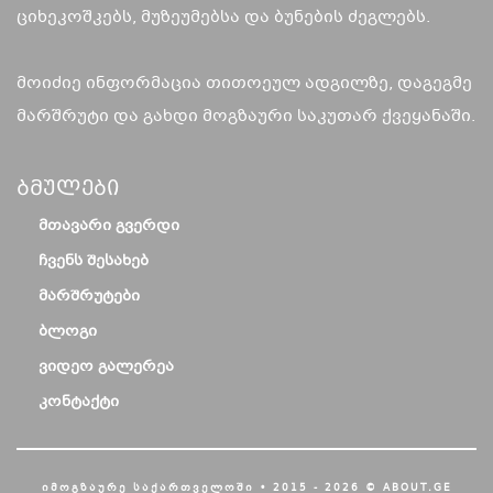
ციხეკოშკებს, მუზეუმებსა და ბუნების ძეგლებს.
მოიძიე ინფორმაცია თითოეულ ადგილზე, დაგეგმე
მარშრუტი და გახდი მოგზაური საკუთარ ქვეყანაში.
Ბმულები
ᲛᲗᲐᲕᲐᲠᲘ ᲒᲕᲔᲠᲓᲘ
ᲩᲕᲔᲜᲡ ᲨᲔᲡᲐᲮᲔᲑ
ᲛᲐᲠᲨᲠᲣᲢᲔᲑᲘ
ᲑᲚᲝᲒᲘ
ᲕᲘᲓᲔᲝ ᲒᲐᲚᲔᲠᲔᲐ
ᲙᲝᲜᲢᲐᲥᲢᲘ
ᲘᲛᲝᲒᲖᲐᲣᲠᲔ ᲡᲐᲥᲐᲠᲗᲕᲔᲚᲝᲨᲘ • 2015 - 2026 © ABOUT.GE