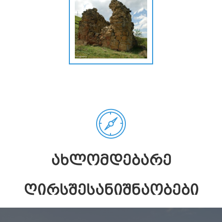
ᲐᲮᲚᲝᲛᲓᲔᲑᲐᲠᲔ
ᲦᲘᲠᲡᲨᲔᲡᲐᲜᲘᲨᲜᲐᲝᲑᲔᲑᲘ