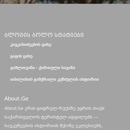
Ბლოგის Ბოლო Სტატიები
ᲙᲐᲕᲙᲐᲡᲘᲫᲔᲔᲑᲘᲡ ᲪᲘᲮᲔ
ᲒᲐᲒᲘᲡ ᲪᲘᲮᲔ
ᲕᲐᲨᲚᲝᲕᲐᲜᲘ - ᲥᲐᲠᲗᲣᲚᲘ ᲡᲐᲕᲐᲜᲐ
ᲗᲑᲘᲚᲘᲡᲘᲡ ᲒᲐᲛᲥᲠᲐᲚᲘ ᲙᲣᲜᲫᲣᲚᲘᲡ ᲘᲡᲢᲝᲠᲘᲐ
About.ge
About.Ge ერთ ციფრულ რუქაზე უყრის თავს
საქართველოს ტურისტულ ადგილებს —
საუკუნეების ისტორიის მქონე ეკლესიებს,