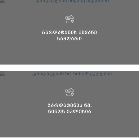
ᲒᲐᲠᲓᲐᲢᲔᲜᲘᲡ ᲛᲬᲕᲐᲜᲔ
ᲡᲐᲧᲓᲐᲠᲘ
ᲒᲐᲠᲓᲐᲢᲔᲜᲘᲡ ᲬᲛ.
ᲜᲘᲜᲝᲡ ᲔᲙᲚᲔᲡᲘᲐ