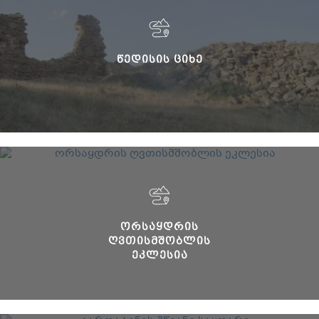
ᲬᲔᲓᲘᲡᲘᲡ ᲪᲘᲮᲔ
ᲝᲠᲡᲐᲧᲓᲠᲘᲡ
ᲦᲕᲗᲘᲡᲛᲨᲝᲑᲚᲘᲡ
ᲔᲙᲚᲔᲡᲘᲐ