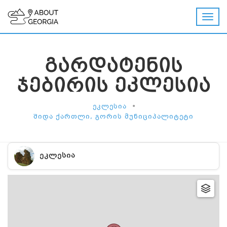
ᲒᲐᲠᲓᲐᲢᲔᲜᲘᲡ
ᲯᲔᲑᲘᲠᲘᲡ ᲔᲙᲚᲔᲡᲘᲐ
•
ᲔᲙᲚᲔᲡᲘᲐ
ᲨᲘᲓᲐ ᲥᲐᲠᲗᲚᲘ, ᲒᲝᲠᲘᲡ ᲛᲣᲜᲘᲪᲘᲞᲐᲚᲘᲢᲔᲢᲘ
ᲔᲙᲚᲔᲡᲘᲐ