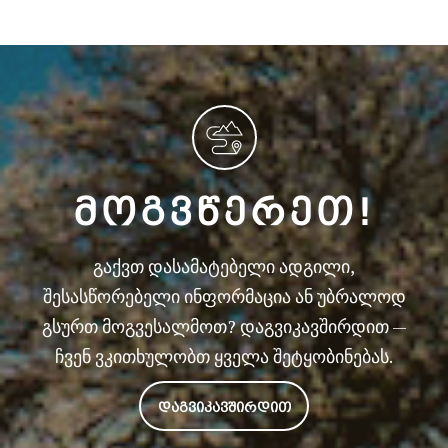
ᲛᲝᲒᲕᲬᲔᲠᲔᲗ!
გაქვთ დასამატებელი ადგილი,
შესასწორებელი ინფორმაცია ან უბრალოდ
გსურთ მოგვესალმოთ? დაგვიკავშირდით —
ჩვენ ვკითხულობთ ყველა შეტყობინებას.
ᲓᲐᲒᲕᲘᲙᲐᲕᲨᲘᲠᲓᲘᲗ