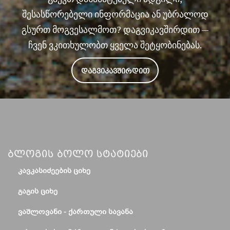
შესასწორებელი ინფორმაცია ან უბრალოდ
გსურთ მოგვესალმოთ? დაგვიკავშირდით —
ჩვენ ვკითხულობთ ყველა შეტყობინებას.
ᲓᲐᲒᲕᲘᲙᲐᲕᲨᲘᲠᲓᲘᲗ
Ბლოგის Ბოლო Სტატიები
ᲙᲐᲕᲙᲐᲡᲘᲫᲔᲔᲑᲘᲡ ᲪᲘᲮᲔ
ᲒᲐᲒᲘᲡ ᲪᲘᲮᲔ
ᲕᲐᲨᲚᲝᲕᲐᲜᲘ - ᲥᲐᲠᲗᲣᲚᲘ ᲡᲐᲕᲐᲜᲐ