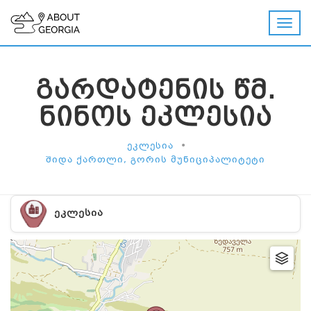
ᲒᲐᲠᲓᲐᲢᲔᲜᲘᲡ ᲬᲛ.
ᲜᲘᲜᲝᲡ ᲔᲙᲚᲔᲡᲘᲐ
•
ᲔᲙᲚᲔᲡᲘᲐ
ᲨᲘᲓᲐ ᲥᲐᲠᲗᲚᲘ, ᲒᲝᲠᲘᲡ ᲛᲣᲜᲘᲪᲘᲞᲐᲚᲘᲢᲔᲢᲘ
ᲔᲙᲚᲔᲡᲘᲐ