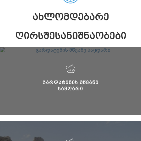
ᲐᲮᲚᲝᲛᲓᲔᲑᲐᲠᲔ
ᲦᲘᲠᲡᲨᲔᲡᲐᲜᲘᲨᲜᲐᲝᲑᲔᲑᲘ
ᲒᲐᲠᲓᲐᲢᲔᲜᲘᲡ ᲛᲬᲕᲐᲜᲔ
ᲡᲐᲧᲓᲐᲠᲘ