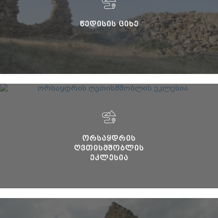
ᲬᲔᲓᲘᲡᲘᲡ ᲪᲘᲮᲔ
ᲝᲠᲡᲐᲧᲓᲠᲘᲡ
ᲦᲕᲗᲘᲡᲛᲨᲝᲑᲚᲘᲡ
ᲔᲙᲚᲔᲡᲘᲐ