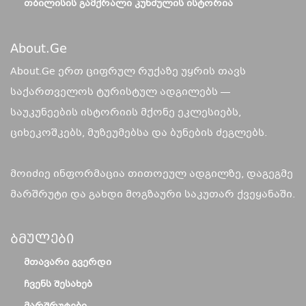
ᲗᲑᲘᲚᲘᲡᲘᲡ ᲒᲐᲛᲥᲠᲐᲚᲘ ᲙᲣᲜᲫᲣᲚᲘᲡ ᲘᲡᲢᲝᲠᲘᲐ
About.ge
About.Ge ერთ ციფრულ რუქაზე უყრის თავს
საქართველოს ტურისტულ ადგილებს —
საუკუნეების ისტორიის მქონე ეკლესიებს,
ციხეკოშკებს, მუზეუმებსა და ბუნების ძეგლებს.
მოიძიე ინფორმაცია თითოეულ ადგილზე, დაგეგმე
მარშრუტი და გახდი მოგზაური საკუთარ ქვეყანაში.
Ბმულები
ᲛᲗᲐᲕᲐᲠᲘ ᲒᲕᲔᲠᲓᲘ
ᲩᲕᲔᲜᲡ ᲨᲔᲡᲐᲮᲔᲑ