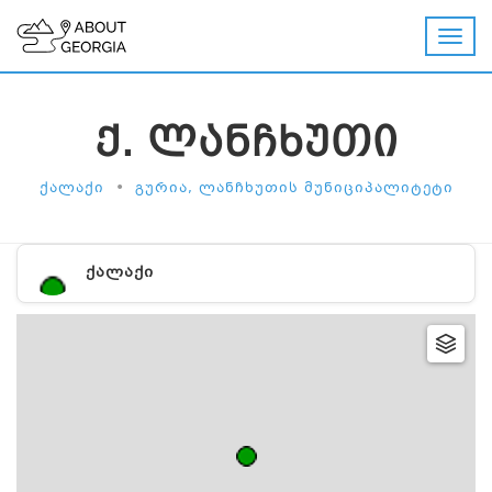
Ქ. ᲚᲐᲜᲩᲮᲣᲗᲘ
•
ᲥᲐᲚᲐᲥᲘ
ᲒᲣᲠᲘᲐ, ᲚᲐᲜᲩᲮᲣᲗᲘᲡ ᲛᲣᲜᲘᲪᲘᲞᲐᲚᲘᲢᲔᲢᲘ
ᲥᲐᲚᲐᲥᲘ