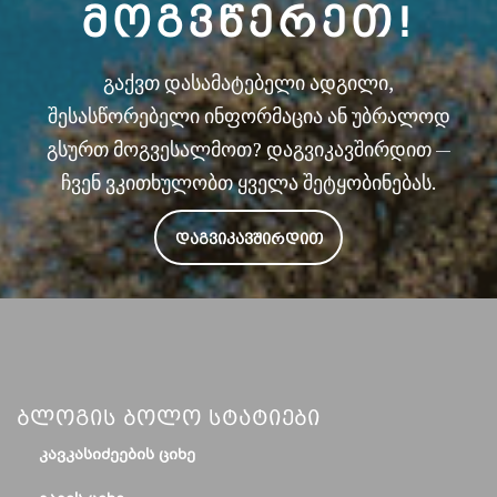
ᲛᲝᲒᲕᲬᲔᲠᲔᲗ!
გაქვთ დასამატებელი ადგილი,
შესასწორებელი ინფორმაცია ან უბრალოდ
გსურთ მოგვესალმოთ? დაგვიკავშირდით —
ჩვენ ვკითხულობთ ყველა შეტყობინებას.
ᲓᲐᲒᲕᲘᲙᲐᲕᲨᲘᲠᲓᲘᲗ
Ბლოგის Ბოლო Სტატიები
ᲙᲐᲕᲙᲐᲡᲘᲫᲔᲔᲑᲘᲡ ᲪᲘᲮᲔ