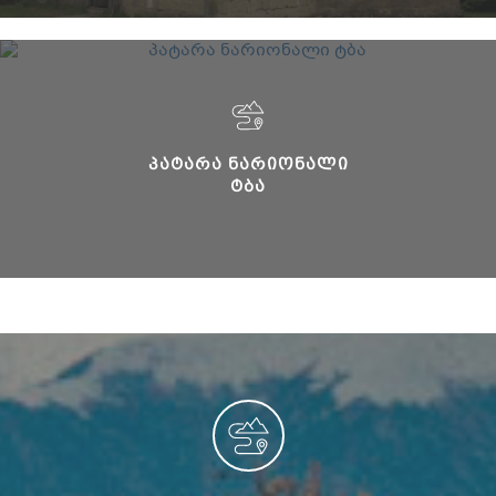
ᲞᲐᲢᲐᲠᲐ ᲜᲐᲠᲘᲝᲜᲐᲚᲘ
ᲢᲑᲐ