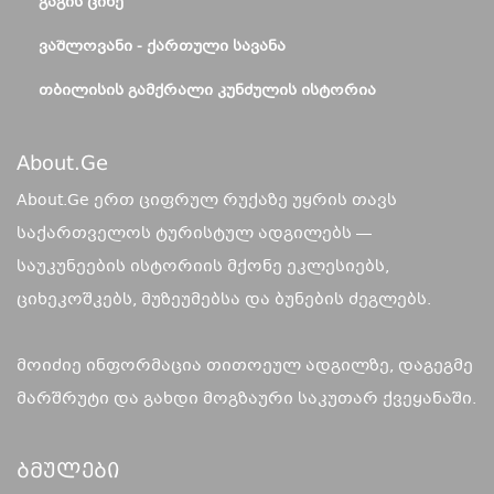
ᲒᲐᲒᲘᲡ ᲪᲘᲮᲔ
ᲕᲐᲨᲚᲝᲕᲐᲜᲘ - ᲥᲐᲠᲗᲣᲚᲘ ᲡᲐᲕᲐᲜᲐ
ᲗᲑᲘᲚᲘᲡᲘᲡ ᲒᲐᲛᲥᲠᲐᲚᲘ ᲙᲣᲜᲫᲣᲚᲘᲡ ᲘᲡᲢᲝᲠᲘᲐ
About.ge
About.Ge ერთ ციფრულ რუქაზე უყრის თავს
საქართველოს ტურისტულ ადგილებს —
საუკუნეების ისტორიის მქონე ეკლესიებს,
ციხეკოშკებს, მუზეუმებსა და ბუნების ძეგლებს.
მოიძიე ინფორმაცია თითოეულ ადგილზე, დაგეგმე
მარშრუტი და გახდი მოგზაური საკუთარ ქვეყანაში.
Ბმულები