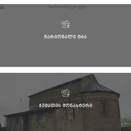
ᲜᲐᲠᲘᲝᲜᲐᲚᲘ ᲢᲑᲐ
ᲯᲣᲛᲐᲗᲘᲡ ᲛᲝᲜᲐᲡᲢᲔᲠᲘ