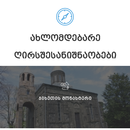
ᲐᲮᲚᲝᲛᲓᲔᲑᲐᲠᲔ
ᲦᲘᲠᲡᲨᲔᲡᲐᲜᲘᲨᲜᲐᲝᲑᲔᲑᲘ
ᲯᲘᲮᲔᲗᲘᲡ ᲛᲝᲜᲐᲡᲢᲔᲠᲘ