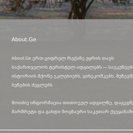
About.ge
About.Ge ერთ ციფრულ რუქაზე უყრის თავს
საქართველოს ტურისტულ ადგილებს — საუკუნეებ
ისტორიის მქონე ეკლესიებს, ციხეკოშკებს, მუზეუმ
ბუნების ძეგლებს.
მოიძიე ინფორმაცია თითოეულ ადგილზე, დაგეგმ
მარშრუტი და გახდი მოგზაური საკუთარ ქვეყანაში