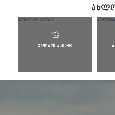
ᲐᲮᲚᲝ
ᲥᲐᲚᲐᲥᲘ ᲐᲮᲛᲔᲢᲐ
Ა