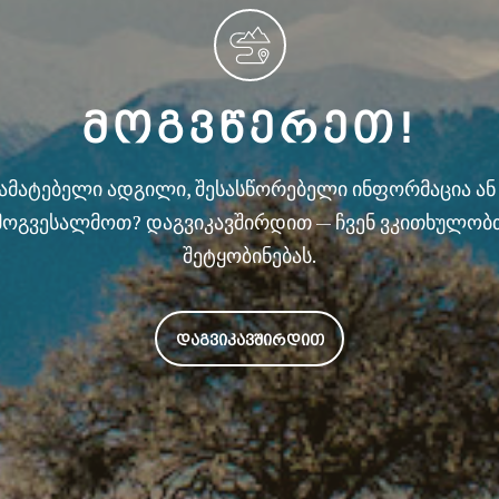
ᲛᲝᲒᲕᲬᲔᲠᲔᲗ!
სამატებელი ადგილი, შესასწორებელი ინფორმაცია ა
მოგვესალმოთ? დაგვიკავშირდით — ჩვენ ვკითხულობ
შეტყობინებას.
ᲓᲐᲒᲕᲘᲙᲐᲕᲨᲘᲠᲓᲘᲗ