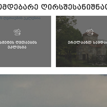
ᲛᲓᲔᲑᲐᲠᲔ ᲦᲘᲠᲡᲨᲔᲡᲐᲜᲘᲨᲜᲐ
ᲮᲛᲔᲢᲘᲡ ᲦᲕᲗᲐᲔᲑᲘᲡ
ᲔᲠᲔᲚᲐᲐᲜᲗ ᲡᲐᲧᲓᲐ
ᲔᲙᲚᲔᲡᲘᲐ