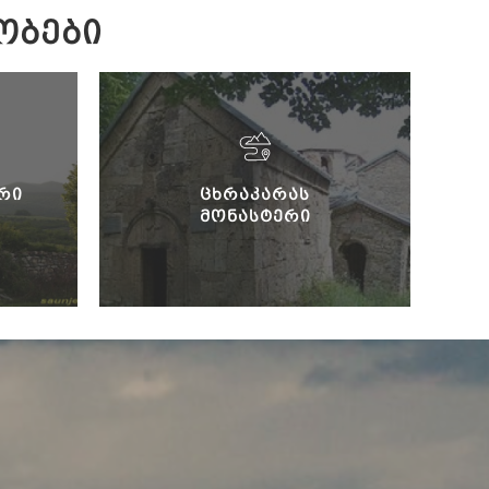
ᲝᲑᲔᲑᲘ
ᲠᲘ
ᲪᲮᲠᲐᲙᲐᲠᲐᲡ
ᲛᲝᲜᲐᲡᲢᲔᲠᲘ