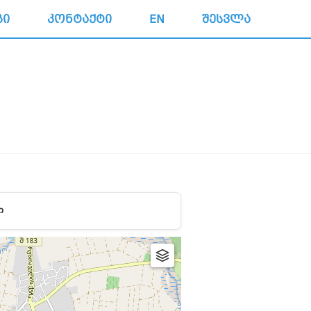
ᲒᲘ
ᲙᲝᲜᲢᲐᲥᲢᲘ
EN
ᲨᲔᲡᲕᲚᲐ
Ი