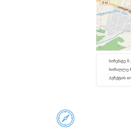
სიზუსტე 0 
სიმაღლე ზ
პუნქტის e