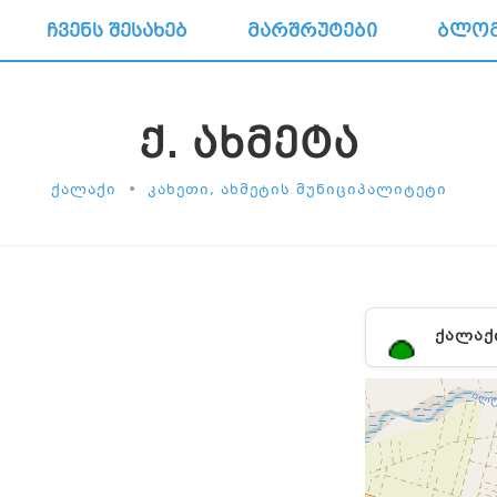
ᲩᲕᲔᲜᲡ ᲨᲔᲡᲐᲮᲔᲑ
ᲛᲐᲠᲨᲠᲣᲢᲔᲑᲘ
ᲑᲚᲝ
Ქ. ᲐᲮᲛᲔᲢᲐ
•
ᲥᲐᲚᲐᲥᲘ
ᲙᲐᲮᲔᲗᲘ, ᲐᲮᲛᲔᲢᲘᲡ ᲛᲣᲜᲘᲪᲘᲞᲐᲚᲘᲢᲔᲢᲘ
ᲥᲐᲚᲐᲥ