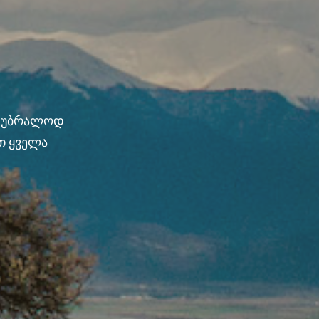
ნ უბრალოდ
თ ყველა