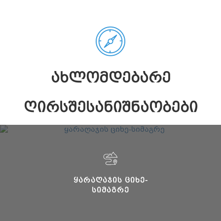
ᲐᲮᲚᲝᲛᲓᲔᲑᲐᲠᲔ
ᲦᲘᲠᲡᲨᲔᲡᲐᲜᲘᲨᲜᲐᲝᲑᲔᲑᲘ
ᲧᲐᲠᲐᲦᲐᲯᲘᲡ ᲪᲘᲮᲔ-
ᲡᲘᲛᲐᲒᲠᲔ