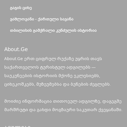
ᲒᲐᲒᲘᲡ ᲪᲘᲮᲔ
ᲕᲐᲨᲚᲝᲕᲐᲜᲘ - ᲥᲐᲠᲗᲣᲚᲘ ᲡᲐᲕᲐᲜᲐ
ᲗᲑᲘᲚᲘᲡᲘᲡ ᲒᲐᲛᲥᲠᲐᲚᲘ ᲙᲣᲜᲫᲣᲚᲘᲡ ᲘᲡᲢᲝᲠᲘᲐ
About.ge
About.Ge ერთ ციფრულ რუქაზე უყრის თავს
საქართველოს ტურისტულ ადგილებს —
საუკუნეების ისტორიის მქონე ეკლესიებს,
ციხეკოშკებს, მუზეუმებსა და ბუნების ძეგლებს.
მოიძიე ინფორმაცია თითოეულ ადგილზე, დაგეგმე
მარშრუტი და გახდი მოგზაური საკუთარ ქვეყანაში.