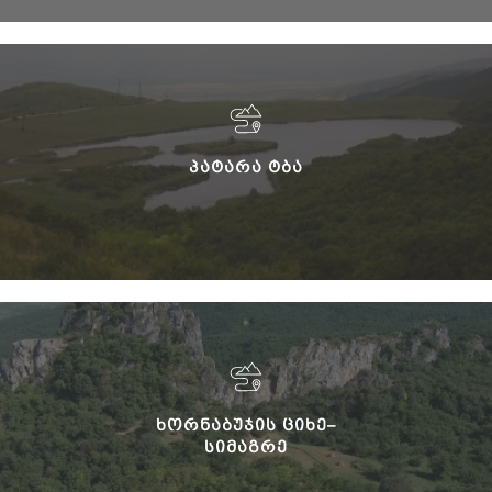
ᲞᲐᲢᲐᲠᲐ ᲢᲑᲐ
ᲮᲝᲠᲜᲐᲑᲣᲯᲘᲡ ᲪᲘᲮᲔ–
ᲡᲘᲛᲐᲒᲠᲔ