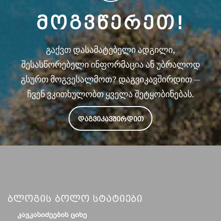
ᲛᲝᲒᲕᲬᲔᲠᲔᲗ!
გაქვთ დასამატებელი ადგილი,
შესასწორებელი ინფორმაცია ან უბრალოდ
გსურთ მოგვესალმოთ? დაგვიკავშირდით —
ჩვენ ვკითხულობთ ყველა შეტყობინებას.
ᲓᲐᲒᲕᲘᲙᲐᲕᲨᲘᲠᲓᲘᲗ
Ბლოგის Ბოლო Სტატიები
ᲙᲐᲕᲙᲐᲡᲘᲫᲔᲔᲑᲘᲡ ᲪᲘᲮᲔ