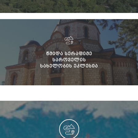
ᲬᲛᲘᲓᲐ ᲡᲔᲠᲐᲤᲘᲛᲔ
ᲡᲐᲠᲝᲕᲔᲚᲘᲡ
ᲡᲐᲮᲔᲚᲝᲑᲘᲡ ᲔᲙᲚᲔᲡᲘᲐ