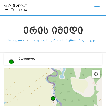
ᲔᲠᲘᲡ ᲘᲛᲔᲓᲘ
•
ᲡᲝᲤᲔᲚᲘ
ᲙᲐᲮᲔᲗᲘ, ᲡᲘᲦᲜᲐᲦᲘᲡ ᲛᲣᲜᲘᲪᲘᲞᲐᲚᲘᲢᲔᲢᲘ
ᲡᲝᲤᲔᲚᲘ