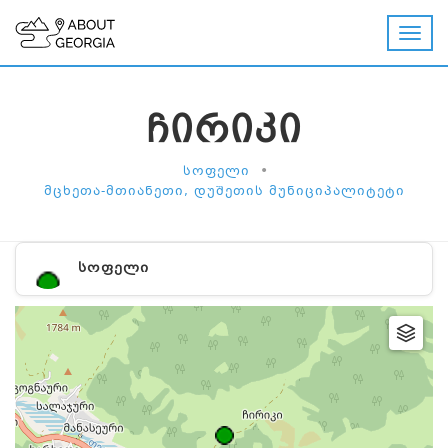
ᲩᲘᲠᲘᲙᲘ
•
ᲡᲝᲤᲔᲚᲘ
ᲛᲪᲮᲔᲗᲐ-ᲛᲗᲘᲐᲜᲔᲗᲘ, ᲓᲣᲨᲔᲗᲘᲡ ᲛᲣᲜᲘᲪᲘᲞᲐᲚᲘᲢᲔᲢᲘ
ᲡᲝᲤᲔᲚᲘ