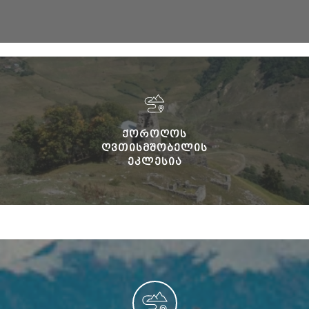
ᲥᲝᲠᲝᲦᲝᲡ
ᲦᲕᲗᲘᲡᲛᲨᲝᲑᲔᲚᲘᲡ
ᲔᲙᲚᲔᲡᲘᲐ