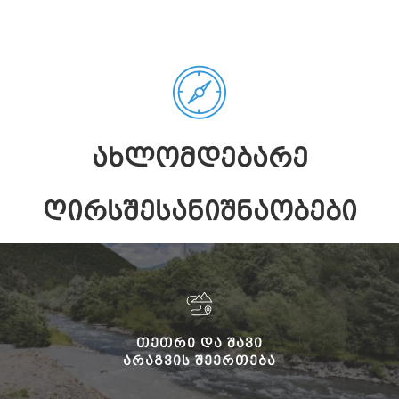
ᲐᲮᲚᲝᲛᲓᲔᲑᲐᲠᲔ
ᲦᲘᲠᲡᲨᲔᲡᲐᲜᲘᲨᲜᲐᲝᲑᲔᲑᲘ
ᲗᲔᲗᲠᲘ ᲓᲐ ᲨᲐᲕᲘ
ᲐᲠᲐᲒᲕᲘᲡ ᲨᲔᲔᲠᲗᲔᲑᲐ