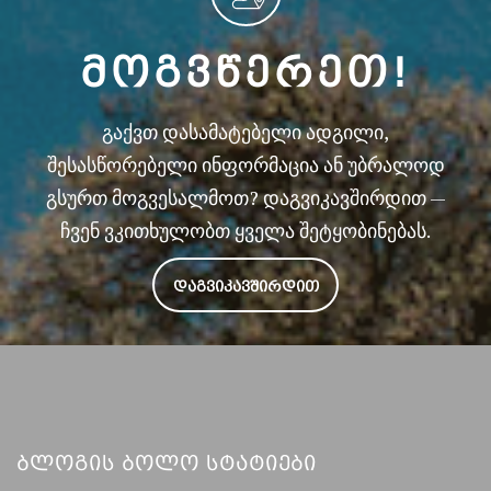
ᲛᲝᲒᲕᲬᲔᲠᲔᲗ!
გაქვთ დასამატებელი ადგილი,
შესასწორებელი ინფორმაცია ან უბრალოდ
გსურთ მოგვესალმოთ? დაგვიკავშირდით —
ჩვენ ვკითხულობთ ყველა შეტყობინებას.
ᲓᲐᲒᲕᲘᲙᲐᲕᲨᲘᲠᲓᲘᲗ
Ბლოგის Ბოლო Სტატიები