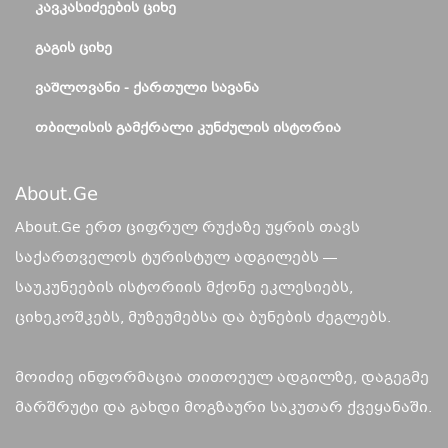
ᲙᲐᲕᲙᲐᲡᲘᲫᲔᲔᲑᲘᲡ ᲪᲘᲮᲔ
ᲒᲐᲒᲘᲡ ᲪᲘᲮᲔ
ᲕᲐᲨᲚᲝᲕᲐᲜᲘ - ᲥᲐᲠᲗᲣᲚᲘ ᲡᲐᲕᲐᲜᲐ
ᲗᲑᲘᲚᲘᲡᲘᲡ ᲒᲐᲛᲥᲠᲐᲚᲘ ᲙᲣᲜᲫᲣᲚᲘᲡ ᲘᲡᲢᲝᲠᲘᲐ
About.ge
About.Ge ერთ ციფრულ რუქაზე უყრის თავს
საქართველოს ტურისტულ ადგილებს —
საუკუნეების ისტორიის მქონე ეკლესიებს,
ციხეკოშკებს, მუზეუმებსა და ბუნების ძეგლებს.
მოიძიე ინფორმაცია თითოეულ ადგილზე, დაგეგმე
მარშრუტი და გახდი მოგზაური საკუთარ ქვეყანაში.