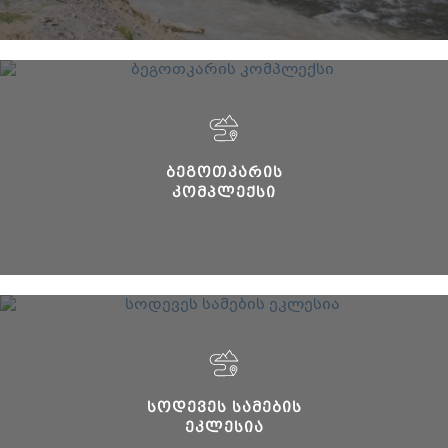
ᲑᲔᲒᲝᲗᲙᲐᲠᲘᲡ
ᲙᲝᲛᲞᲚᲔᲥᲡᲘ
ᲡᲝᲓᲔᲕᲔᲡ ᲡᲐᲛᲔᲑᲘᲡ
ᲔᲙᲚᲔᲡᲘᲐ