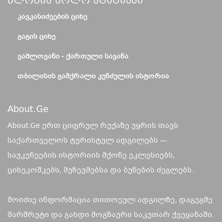
Ბლოგის Ბოლო Სტატიები
ᲙᲐᲕᲙᲐᲡᲘᲫᲔᲔᲑᲘᲡ ᲪᲘᲮᲔ
ᲒᲐᲒᲘᲡ ᲪᲘᲮᲔ
ᲕᲐᲨᲚᲝᲕᲐᲜᲘ - ᲥᲐᲠᲗᲣᲚᲘ ᲡᲐᲕᲐᲜᲐ
ᲗᲑᲘᲚᲘᲡᲘᲡ ᲒᲐᲛᲥᲠᲐᲚᲘ ᲙᲣᲜᲫᲣᲚᲘᲡ ᲘᲡᲢᲝᲠᲘᲐ
About.ge
About.Ge ერთ ციფრულ რუქაზე უყრის თავს
საქართველოს ტურისტულ ადგილებს —
საუკუნეების ისტორიის მქონე ეკლესიებს,
ციხეკოშკებს, მუზეუმებსა და ბუნების ძეგლებს.
მოიძიე ინფორმაცია თითოეულ ადგილზე, დაგეგმე
მარშრუტი და გახდი მოგზაური საკუთარ ქვეყანაში.