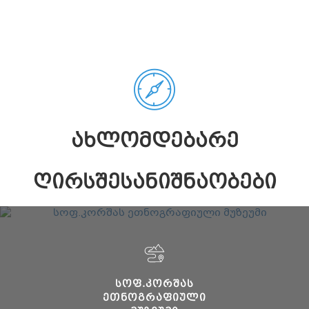
ᲐᲮᲚᲝᲛᲓᲔᲑᲐᲠᲔ
ᲦᲘᲠᲡᲨᲔᲡᲐᲜᲘᲨᲜᲐᲝᲑᲔᲑᲘ
ᲡᲝᲤ.ᲙᲝᲠᲨᲐᲡ
ᲔᲗᲜᲝᲒᲠᲐᲤᲘᲣᲚᲘ