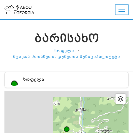
ᲑᲐᲠᲘᲡᲐᲮᲝ
•
ᲡᲝᲤᲔᲚᲘ
ᲛᲪᲮᲔᲗᲐ-ᲛᲗᲘᲐᲜᲔᲗᲘ, ᲓᲣᲨᲔᲗᲘᲡ ᲛᲣᲜᲘᲪᲘᲞᲐᲚᲘᲢᲔᲢᲘ
ᲡᲝᲤᲔᲚᲘ