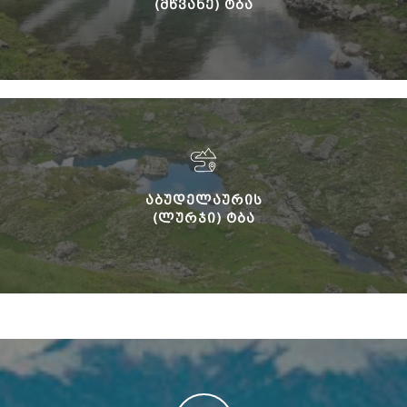
(ᲛᲬᲕᲐᲜᲔ) ᲢᲑᲐ
ᲐᲑᲣᲓᲔᲚᲐᲣᲠᲘᲡ
(ᲚᲣᲠᲯᲘ) ᲢᲑᲐ