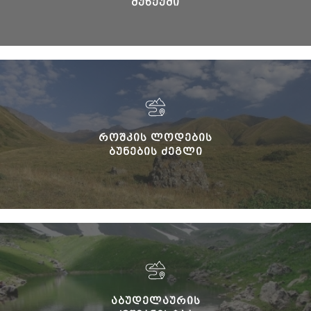
ᲛᲣᲖᲔᲣᲛᲘ
ᲠᲝᲨᲙᲘᲡ ᲚᲝᲓᲔᲑᲘᲡ
ᲑᲣᲜᲔᲑᲘᲡ ᲫᲔᲒᲚᲘ
ᲐᲑᲣᲓᲔᲚᲐᲣᲠᲘᲡ