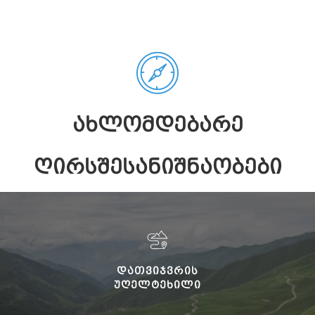
ᲐᲮᲚᲝᲛᲓᲔᲑᲐᲠᲔ
ᲦᲘᲠᲡᲨᲔᲡᲐᲜᲘᲨᲜᲐᲝᲑᲔᲑᲘ
ᲓᲐᲗᲕᲘᲯᲕᲠᲘᲡ
ᲣᲦᲔᲚᲢᲔᲮᲘᲚᲘ