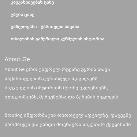
ᲙᲐᲕᲙᲐᲡᲘᲫᲔᲔᲑᲘᲡ ᲪᲘᲮᲔ
ᲒᲐᲒᲘᲡ ᲪᲘᲮᲔ
ᲕᲐᲨᲚᲝᲕᲐᲜᲘ - ᲥᲐᲠᲗᲣᲚᲘ ᲡᲐᲕᲐᲜᲐ
ᲗᲑᲘᲚᲘᲡᲘᲡ ᲒᲐᲛᲥᲠᲐᲚᲘ ᲙᲣᲜᲫᲣᲚᲘᲡ ᲘᲡᲢᲝᲠᲘᲐ
About.ge
About.Ge ერთ ციფრულ რუქაზე უყრის თავს
საქართველოს ტურისტულ ადგილებს —
საუკუნეების ისტორიის მქონე ეკლესიებს,
ციხეკოშკებს, მუზეუმებსა და ბუნების ძეგლებს.
მოიძიე ინფორმაცია თითოეულ ადგილზე, დაგეგმე
მარშრუტი და გახდი მოგზაური საკუთარ ქვეყანაში.