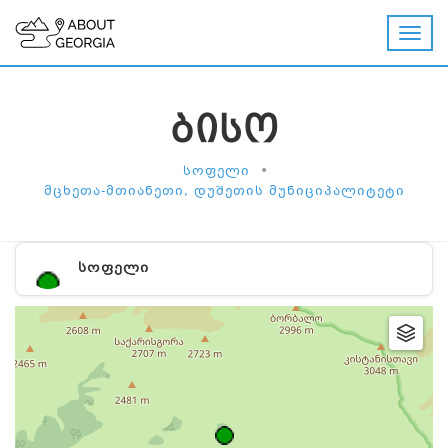
ᲑᲘᲡᲝ
•
ᲡᲝᲤᲔᲚᲘ
ᲛᲪᲮᲔᲗᲐ-ᲛᲗᲘᲐᲜᲔᲗᲘ, ᲓᲣᲨᲔᲗᲘᲡ ᲛᲣᲜᲘᲪᲘᲞᲐᲚᲘᲢᲔᲢᲘ
ᲡᲝᲤᲔᲚᲘ