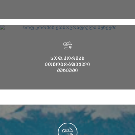
ᲡᲝᲤ.ᲙᲝᲠᲨᲐᲡ
ᲔᲗᲜᲝᲒᲠᲐᲤᲘᲣᲚᲘ
ᲛᲣᲖᲔᲣᲛᲘ