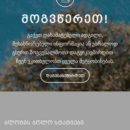
ᲛᲝᲒᲕᲬᲔᲠᲔᲗ!
გაქვთ დასამატებელი ადგილი,
შესასწორებელი ინფორმაცია ან უბრალოდ
გსურთ მოგვესალმოთ? დაგვიკავშირდით —
ჩვენ ვკითხულობთ ყველა შეტყობინებას.
ᲓᲐᲒᲕᲘᲙᲐᲕᲨᲘᲠᲓᲘᲗ
Ბლოგის Ბოლო Სტატიები