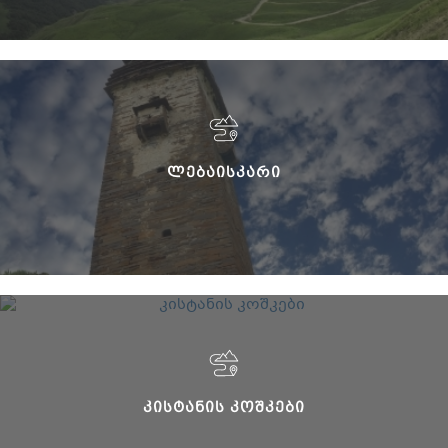
ᲚᲔᲑᲐᲘᲡᲙᲐᲠᲘ
ᲙᲘᲡᲢᲐᲜᲘᲡ ᲙᲝᲨᲙᲔᲑᲘ