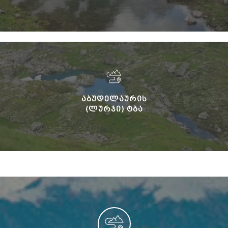
ᲐᲑᲣᲓᲔᲚᲐᲣᲠᲘᲡ
(ᲚᲣᲠᲯᲘ) ᲢᲑᲐ