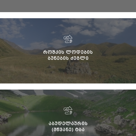
ᲠᲝᲨᲙᲘᲡ ᲚᲝᲓᲔᲑᲘᲡ
ᲑᲣᲜᲔᲑᲘᲡ ᲫᲔᲒᲚᲘ
ᲐᲑᲣᲓᲔᲚᲐᲣᲠᲘᲡ
(ᲛᲬᲕᲐᲜᲔ) ᲢᲑᲐ