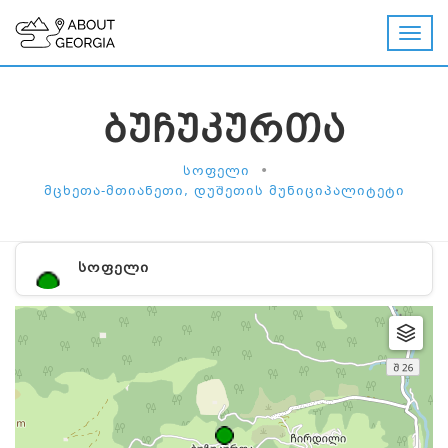
ᲑᲣᲩᲣᲙᲣᲠᲗᲐ
•
ᲡᲝᲤᲔᲚᲘ
ᲛᲪᲮᲔᲗᲐ-ᲛᲗᲘᲐᲜᲔᲗᲘ, ᲓᲣᲨᲔᲗᲘᲡ ᲛᲣᲜᲘᲪᲘᲞᲐᲚᲘᲢᲔᲢᲘ
ᲡᲝᲤᲔᲚᲘ