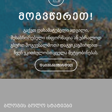
ᲛᲝᲒᲕᲬᲔᲠᲔᲗ!
გაქვთ დასამატებელი ადგილი,
შესასწორებელი ინფორმაცია ან უბრალოდ
გსურთ მოგვესალმოთ? დაგვიკავშირდით —
ჩვენ ვკითხულობთ ყველა შეტყობინებას.
ᲓᲐᲒᲕᲘᲙᲐᲕᲨᲘᲠᲓᲘᲗ
Ბლოგის Ბოლო Სტატიები