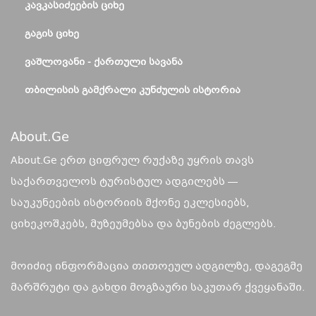
ᲙᲐᲕᲙᲐᲡᲘᲫᲔᲔᲑᲘᲡ ᲪᲘᲮᲔ
ᲒᲐᲒᲘᲡ ᲪᲘᲮᲔ
ᲕᲐᲨᲚᲝᲕᲐᲜᲘ - ᲥᲐᲠᲗᲣᲚᲘ ᲡᲐᲕᲐᲜᲐ
ᲗᲑᲘᲚᲘᲡᲘᲡ ᲒᲐᲛᲥᲠᲐᲚᲘ ᲙᲣᲜᲫᲣᲚᲘᲡ ᲘᲡᲢᲝᲠᲘᲐ
About.ge
About.Ge ერთ ციფრულ რუქაზე უყრის თავს
საქართველოს ტურისტულ ადგილებს —
საუკუნეების ისტორიის მქონე ეკლესიებს,
ციხეკოშკებს, მუზეუმებსა და ბუნების ძეგლებს.
მოიძიე ინფორმაცია თითოეულ ადგილზე, დაგეგმე
მარშრუტი და გახდი მოგზაური საკუთარ ქვეყანაში.