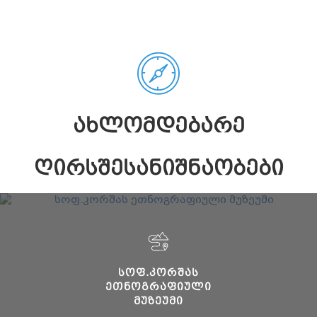
ᲐᲮᲚᲝᲛᲓᲔᲑᲐᲠᲔ
ᲦᲘᲠᲡᲨᲔᲡᲐᲜᲘᲨᲜᲐᲝᲑᲔᲑᲘ
ᲡᲝᲤ.ᲙᲝᲠᲨᲐᲡ
ᲔᲗᲜᲝᲒᲠᲐᲤᲘᲣᲚᲘ
ᲛᲣᲖᲔᲣᲛᲘ