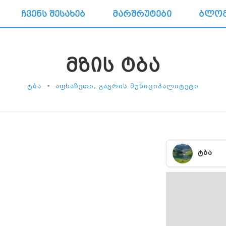
ᲩᲕᲔᲜᲡ ᲨᲔᲡᲐᲮᲔᲑ
ᲛᲐᲠᲨᲠᲣᲢᲔᲑᲘ
ᲑᲚᲝ
ᲛᲖᲘᲡ ᲢᲑᲐ
•
ᲢᲑᲐ
ᲐᲤᲮᲐᲖᲔᲗᲘ, ᲒᲐᲒᲠᲘᲡ ᲛᲣᲜᲘᲪᲘᲞᲐᲚᲘᲢᲔᲢᲘ
ᲢᲑᲐ