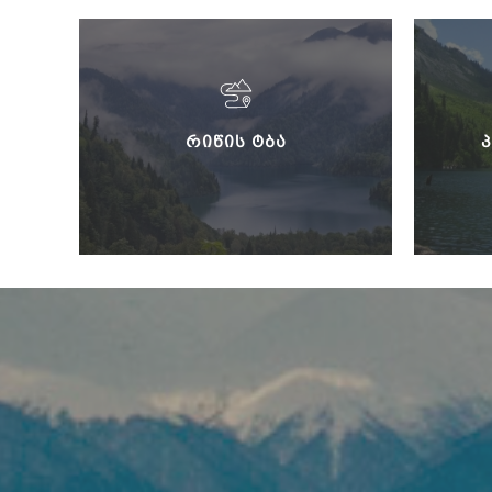
ᲠᲘᲬᲘᲡ ᲢᲑᲐ
Პ