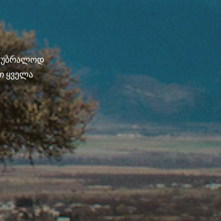
ნ უბრალოდ
თ ყველა