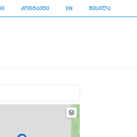
ᲒᲘ
ᲙᲝᲜᲢᲐᲥᲢᲘ
EN
ᲨᲔᲡᲕᲚᲐ