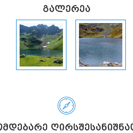
ᲒᲐᲚᲔᲠᲔᲐ
ᲛᲓᲔᲑᲐᲠᲔ ᲦᲘᲠᲡᲨᲔᲡᲐᲜᲘᲨᲜᲐ