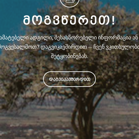
ᲛᲝᲒᲕᲬᲔᲠᲔᲗ!
სამატებელი ადგილი, შესასწორებელი ინფორმაცია ა
მოგვესალმოთ? დაგვიკავშირდით — ჩვენ ვკითხულობ
შეტყობინებას.
ᲓᲐᲒᲕᲘᲙᲐᲕᲨᲘᲠᲓᲘᲗ