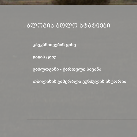
Ბლოგის Ბოლო Სტატიები
ᲙᲐᲕᲙᲐᲡᲘᲫᲔᲔᲑᲘᲡ ᲪᲘᲮᲔ
ᲒᲐᲒᲘᲡ ᲪᲘᲮᲔ
ᲕᲐᲨᲚᲝᲕᲐᲜᲘ - ᲥᲐᲠᲗᲣᲚᲘ ᲡᲐᲕᲐᲜᲐ
ᲗᲑᲘᲚᲘᲡᲘᲡ ᲒᲐᲛᲥᲠᲐᲚᲘ ᲙᲣᲜᲫᲣᲚᲘᲡ ᲘᲡᲢᲝᲠᲘᲐ