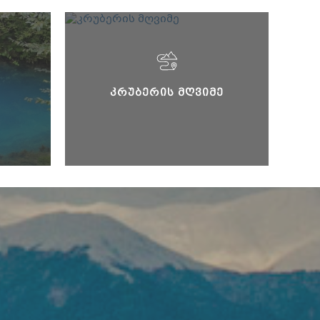
ᲙᲠᲣᲑᲔᲠᲘᲡ ᲛᲦᲕᲘᲛᲔ