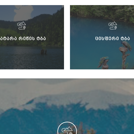
ᲐᲢᲐᲠᲐ ᲠᲘᲬᲘᲡ ᲢᲑᲐ
ᲪᲘᲡᲤᲔᲠᲘ ᲢᲑᲐ