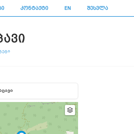
ᲒᲘ
ᲙᲝᲜᲢᲐᲥᲢᲘ
EN
ᲨᲔᲡᲕᲚᲐ
ᲪᲐᲕᲘ
ᲢᲔᲢᲘ
ᲐᲪᲐᲕᲘ