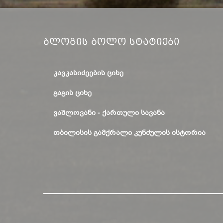
Ბლოგის Ბოლო Სტატიები
ᲙᲐᲕᲙᲐᲡᲘᲫᲔᲔᲑᲘᲡ ᲪᲘᲮᲔ
ᲒᲐᲒᲘᲡ ᲪᲘᲮᲔ
ᲕᲐᲨᲚᲝᲕᲐᲜᲘ - ᲥᲐᲠᲗᲣᲚᲘ ᲡᲐᲕᲐᲜᲐ
ᲗᲑᲘᲚᲘᲡᲘᲡ ᲒᲐᲛᲥᲠᲐᲚᲘ ᲙᲣᲜᲫᲣᲚᲘᲡ ᲘᲡᲢᲝᲠᲘᲐ