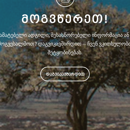
ᲛᲝᲒᲕᲬᲔᲠᲔᲗ!
სამატებელი ადგილი, შესასწორებელი ინფორმაცია ა
მოგვესალმოთ? დაგვიკავშირდით — ჩვენ ვკითხულობ
შეტყობინებას.
ᲓᲐᲒᲕᲘᲙᲐᲕᲨᲘᲠᲓᲘᲗ