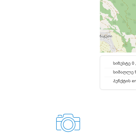
სიზუსტე 0 
სიმაღლე ზ
პუნქტის e