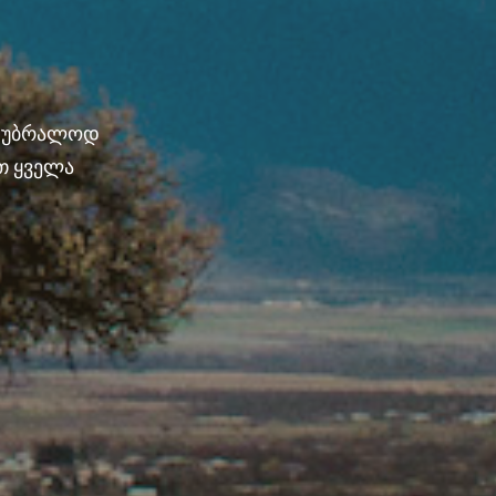
ნ უბრალოდ
თ ყველა