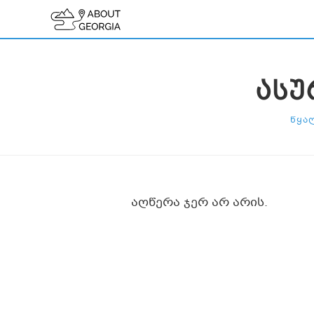
ᲐᲡᲣ
ᲬᲧᲐ
აღწერა ჯერ არ არის.