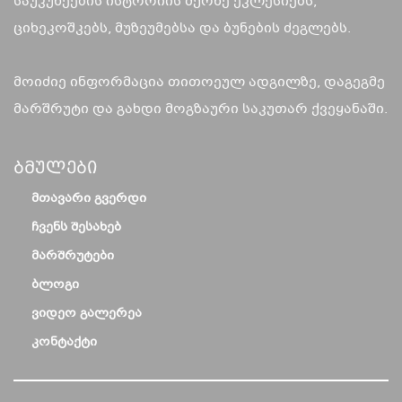
საუკუნეების ისტორიის მქონე ეკლესიებს,
ციხეკოშკებს, მუზეუმებსა და ბუნების ძეგლებს.
მოიძიე ინფორმაცია თითოეულ ადგილზე, დაგეგმე
მარშრუტი და გახდი მოგზაური საკუთარ ქვეყანაში.
Ბმულები
ᲛᲗᲐᲕᲐᲠᲘ ᲒᲕᲔᲠᲓᲘ
ᲩᲕᲔᲜᲡ ᲨᲔᲡᲐᲮᲔᲑ
ᲛᲐᲠᲨᲠᲣᲢᲔᲑᲘ
ᲑᲚᲝᲒᲘ
ᲕᲘᲓᲔᲝ ᲒᲐᲚᲔᲠᲔᲐ
ᲙᲝᲜᲢᲐᲥᲢᲘ