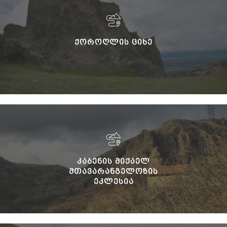
ᲥᲝᲠᲝᲦᲚᲘᲡ ᲪᲘᲮᲔ
ᲙᲐᲑᲔᲜᲘᲡ ᲛᲘᲥᲐᲔᲚ
ᲛᲗᲐᲕᲐᲠᲐᲜᲒᲔᲚᲝᲖᲘᲡ
ᲔᲙᲚᲔᲡᲘᲐ