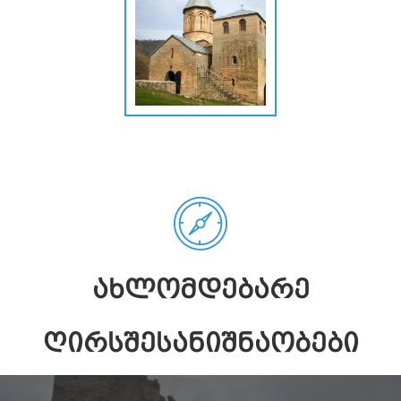
ᲐᲮᲚᲝᲛᲓᲔᲑᲐᲠᲔ
ᲦᲘᲠᲡᲨᲔᲡᲐᲜᲘᲨᲜᲐᲝᲑᲔᲑᲘ