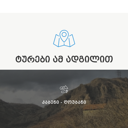
ᲢᲣᲠᲔᲑᲘ ᲐᲛ ᲐᲓᲒᲘᲚᲘᲗ
ᲙᲐᲑᲔᲜᲘ - ᲦᲝᲣᲑᲐᲜᲘ