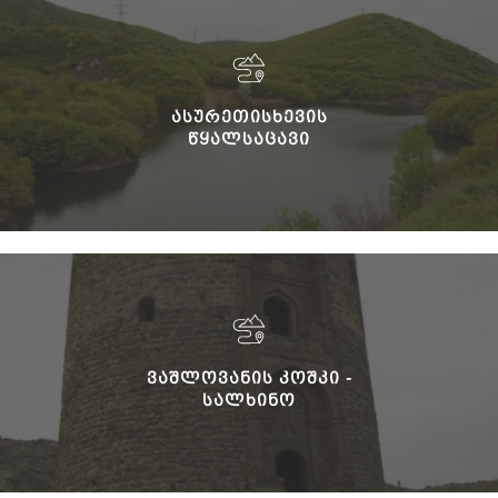
ᲐᲡᲣᲠᲔᲗᲘᲡᲮᲔᲕᲘᲡ
ᲬᲧᲐᲚᲡᲐᲪᲐᲕᲘ
ᲕᲐᲨᲚᲝᲕᲐᲜᲘᲡ ᲙᲝᲨᲙᲘ -
ᲡᲐᲚᲮᲘᲜᲝ