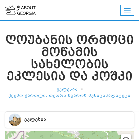
ᲦᲝᲣᲑᲐᲜᲘᲡ ᲝᲠᲛᲝᲪᲘ
ᲛᲝᲬᲐᲛᲘᲡ
ᲡᲐᲮᲔᲚᲝᲑᲘᲡ
ᲔᲙᲚᲔᲡᲘᲐ ᲓᲐ ᲙᲝᲨᲙᲘ
•
ᲔᲙᲚᲔᲡᲘᲐ
ᲥᲕᲔᲛᲝ ᲥᲐᲠᲗᲚᲘ, ᲗᲔᲗᲠᲘ ᲬᲧᲐᲠᲝᲡ ᲛᲣᲜᲘᲪᲘᲞᲐᲚᲘᲢᲔᲢᲘ
ᲔᲙᲚᲔᲡᲘᲐ