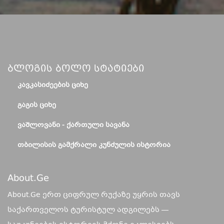
Ბლოგის Ბოლო Სტატიები
ᲙᲐᲕᲙᲐᲡᲘᲫᲔᲔᲑᲘᲡ ᲪᲘᲮᲔ
ᲒᲐᲒᲘᲡ ᲪᲘᲮᲔ
ᲕᲐᲨᲚᲝᲕᲐᲜᲘ - ᲥᲐᲠᲗᲣᲚᲘ ᲡᲐᲕᲐᲜᲐ
ᲗᲑᲘᲚᲘᲡᲘᲡ ᲒᲐᲛᲥᲠᲐᲚᲘ ᲙᲣᲜᲫᲣᲚᲘᲡ ᲘᲡᲢᲝᲠᲘᲐ
About.ge
About.Ge ერთ ციფრულ რუქაზე უყრის თავს
საქართველოს ტურისტულ ადგილებს —