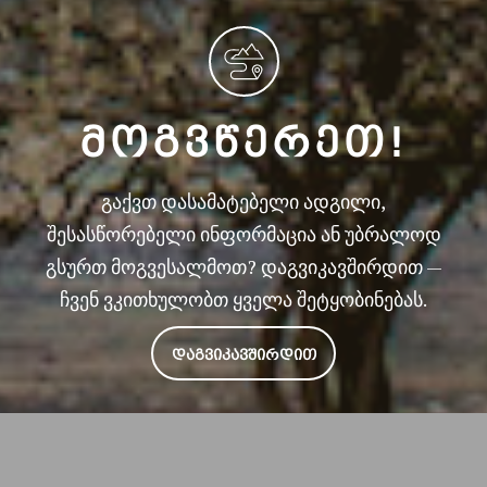
ᲛᲝᲒᲕᲬᲔᲠᲔᲗ!
გაქვთ დასამატებელი ადგილი,
შესასწორებელი ინფორმაცია ან უბრალოდ
გსურთ მოგვესალმოთ? დაგვიკავშირდით —
ჩვენ ვკითხულობთ ყველა შეტყობინებას.
ᲓᲐᲒᲕᲘᲙᲐᲕᲨᲘᲠᲓᲘᲗ