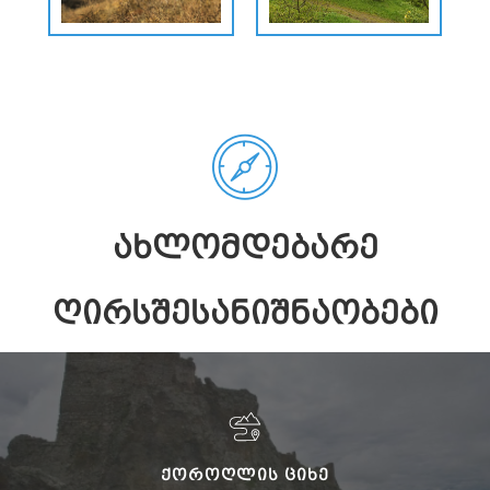
ᲐᲮᲚᲝᲛᲓᲔᲑᲐᲠᲔ
ᲦᲘᲠᲡᲨᲔᲡᲐᲜᲘᲨᲜᲐᲝᲑᲔᲑᲘ
ᲥᲝᲠᲝᲦᲚᲘᲡ ᲪᲘᲮᲔ