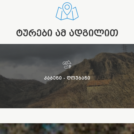
ᲢᲣᲠᲔᲑᲘ ᲐᲛ ᲐᲓᲒᲘᲚᲘᲗ
ᲙᲐᲑᲔᲜᲘ - ᲦᲝᲣᲑᲐᲜᲘ