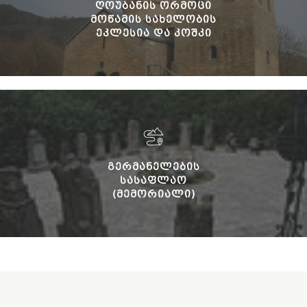
ᲦᲝᲣᲑᲐᲜᲘᲡ ᲝᲠᲛᲝᲪᲘ
ᲛᲝᲬᲐᲛᲘᲡ ᲡᲐᲮᲔᲚᲝᲑᲘᲡ
ᲔᲙᲚᲔᲡᲘᲐ ᲓᲐ ᲙᲝᲨᲙᲘ
ᲒᲔᲠᲛᲐᲜᲔᲚᲔᲑᲘᲡ
ᲡᲐᲡᲐᲤᲚᲐᲝ
(ᲛᲔᲛᲝᲠᲘᲐᲚᲘ)