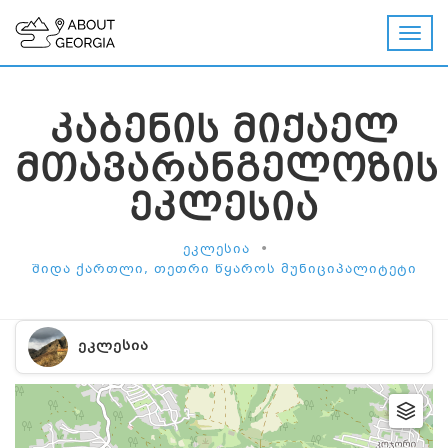
ᲙᲐᲑᲔᲜᲘᲡ ᲛᲘᲥᲐᲔᲚ
ᲛᲗᲐᲕᲐᲠᲐᲜᲒᲔᲚᲝᲖᲘᲡ
ᲔᲙᲚᲔᲡᲘᲐ
•
ᲔᲙᲚᲔᲡᲘᲐ
ᲨᲘᲓᲐ ᲥᲐᲠᲗᲚᲘ, ᲗᲔᲗᲠᲘ ᲬᲧᲐᲠᲝᲡ ᲛᲣᲜᲘᲪᲘᲞᲐᲚᲘᲢᲔᲢᲘ
ᲔᲙᲚᲔᲡᲘᲐ