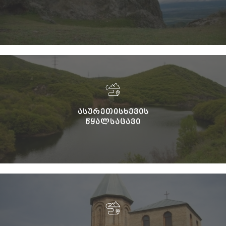
ᲐᲡᲣᲠᲔᲗᲘᲡᲮᲔᲕᲘᲡ
ᲬᲧᲐᲚᲡᲐᲪᲐᲕᲘ