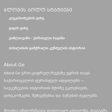
Ბლოგის Ბოლო Სტატიები
ᲙᲐᲕᲙᲐᲡᲘᲫᲔᲔᲑᲘᲡ ᲪᲘᲮᲔ
ᲒᲐᲒᲘᲡ ᲪᲘᲮᲔ
ᲕᲐᲨᲚᲝᲕᲐᲜᲘ - ᲥᲐᲠᲗᲣᲚᲘ ᲡᲐᲕᲐᲜᲐ
ᲗᲑᲘᲚᲘᲡᲘᲡ ᲒᲐᲛᲥᲠᲐᲚᲘ ᲙᲣᲜᲫᲣᲚᲘᲡ ᲘᲡᲢᲝᲠᲘᲐ
About.ge
About.Ge ერთ ციფრულ რუქაზე უყრის თავს
საქართველოს ტურისტულ ადგილებს —
საუკუნეების ისტორიის მქონე ეკლესიებს,
ციხეკოშკებს, მუზეუმებსა და ბუნების ძეგლებს.
მოიძიე ინფორმაცია თითოეულ ადგილზე, დაგეგმე