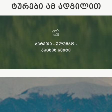
ᲢᲣᲠᲔᲑᲘ ᲐᲛ ᲐᲓᲒᲘᲚᲘᲗ
ᲑᲐᲢᲔᲗᲘ - ᲣᲚᲣᲛᲑᲝ -
ᲙᲐᲪᲮᲘᲡ ᲡᲕᲔᲢᲘ