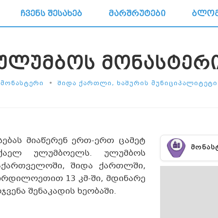
ᲩᲕᲔᲜᲡ ᲨᲔᲡᲐᲮᲔᲑ
ᲛᲐᲠᲨᲠᲣᲢᲔᲑᲘ
ᲑᲚᲝ
ᲣᲚᲣᲛᲑᲝᲡ ᲛᲝᲜᲐᲡᲢᲔᲠ
•
ᲛᲝᲜᲐᲡᲢᲔᲠᲘ
ᲨᲘᲓᲐ ᲥᲐᲠᲗᲚᲘ, ᲮᲐᲨᲣᲠᲘᲡ ᲛᲣᲜᲘᲪᲘᲞᲐᲚᲘᲢᲔᲢᲘ
ებას მიაწერენ ერთ-ერთ ცამეტ
ᲛᲝᲜᲐᲡ
იქაელ ულუმბოელს. ულუმბოს
აქართველოში, შიდა ქართლში,
 ჩრდილოეთით 13 კმ-ში, მდინარე
ვენა შენაკადის ხეობაში.