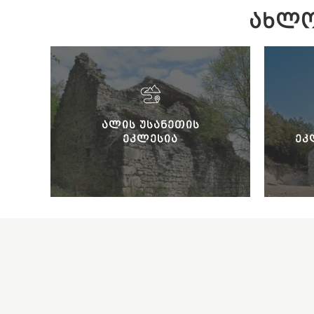
ᲐᲮᲚᲝ
ᲐᲚᲘᲡ ᲣᲡᲐᲜᲔᲗᲘᲡ
ᲔᲙᲚᲔᲡᲘᲐ
ᲔᲙ