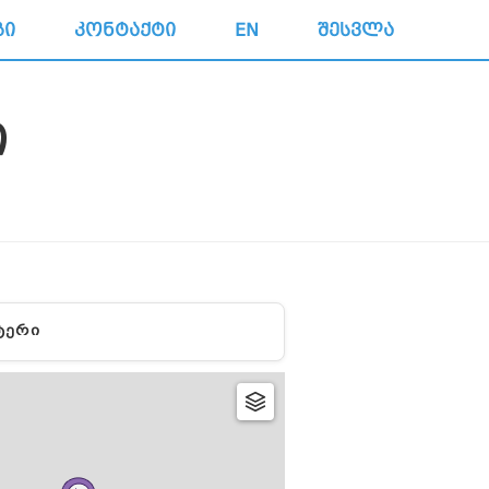
ᲒᲘ
ᲙᲝᲜᲢᲐᲥᲢᲘ
EN
ᲨᲔᲡᲕᲚᲐ
Ი
ᲢᲔᲠᲘ