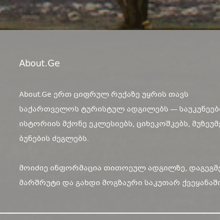
About.ge
About.Ge ერთ ციფრულ რუქაზე უყრის თავს
საქართველოს ტურისტულ ადგილებს — საუკუნეებ
ისტორიის მქონე ეკლესიებს, ციხეკოშკებს, მუზეუმ
ბუნების ძეგლებს.
მოიძიე ინფორმაცია თითოეულ ადგილზე, დაგეგმ
მარშრუტი და გახდი მოგზაური საკუთარ ქვეყანაში