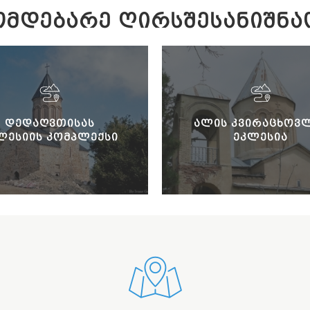
ᲛᲓᲔᲑᲐᲠᲔ ᲦᲘᲠᲡᲨᲔᲡᲐᲜᲘᲨᲜᲐ
ᲓᲔᲓᲐᲦᲕᲗᲘᲡᲐᲡ
ᲐᲚᲘᲡ ᲙᲕᲘᲠᲐᲪᲮᲝᲕ
ᲚᲔᲡᲘᲘᲡ ᲙᲝᲛᲞᲚᲔᲥᲡᲘ
ᲔᲙᲚᲔᲡᲘᲐ