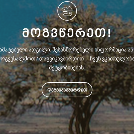
ᲛᲝᲒᲕᲬᲔᲠᲔᲗ!
სამატებელი ადგილი, შესასწორებელი ინფორმაცია ა
მოგვესალმოთ? დაგვიკავშირდით — ჩვენ ვკითხულობ
შეტყობინებას.
ᲓᲐᲒᲕᲘᲙᲐᲕᲨᲘᲠᲓᲘᲗ