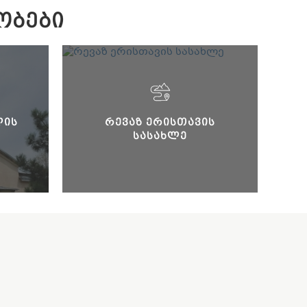
ᲝᲑᲔᲑᲘ
ᲚᲘᲡ
ᲠᲔᲕᲐᲖ ᲔᲠᲘᲡᲗᲐᲕᲘᲡ
ᲡᲐᲡᲐᲮᲚᲔ