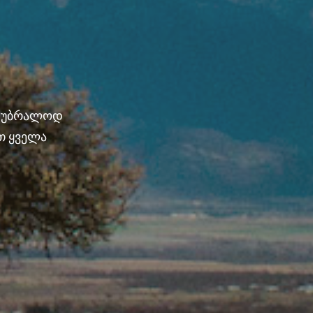
ნ უბრალოდ
თ ყველა