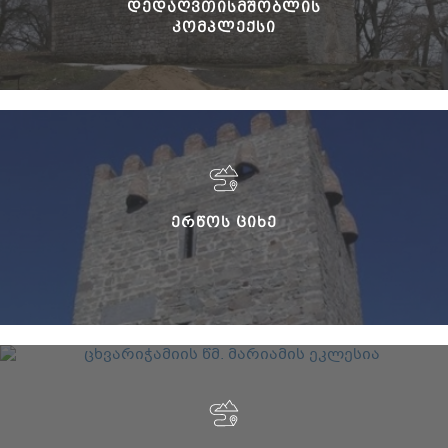
ᲓᲔᲓᲐᲦᲕᲗᲘᲡᲛᲨᲝᲑᲚᲘᲡ
ᲙᲝᲛᲞᲚᲔᲥᲡᲘ
ᲔᲠᲬᲝᲡ ᲪᲘᲮᲔ