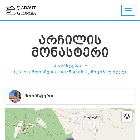
ᲐᲠᲩᲘᲚᲘᲡ
ᲛᲝᲜᲐᲡᲢᲔᲠᲘ
•
ᲛᲝᲜᲐᲡᲢᲔᲠᲘ
ᲛᲪᲮᲔᲗᲐ-ᲛᲗᲘᲐᲜᲔᲗᲘ, ᲗᲘᲐᲜᲔᲗᲘᲡ ᲛᲣᲜᲘᲪᲘᲞᲐᲚᲘᲢᲔᲢᲘ
ᲛᲝᲜᲐᲡᲢᲔᲠᲘ