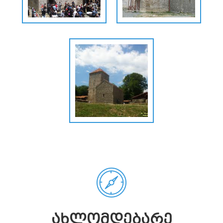
ᲐᲮᲚᲝᲛᲓᲔᲑᲐᲠᲔ