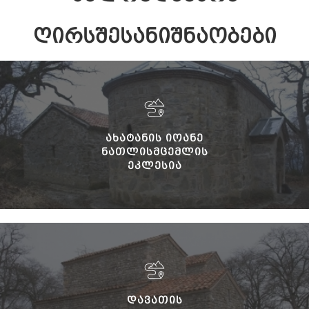
ᲦᲘᲠᲡᲨᲔᲡᲐᲜᲘᲨᲜᲐᲝᲑᲔᲑᲘ
ᲐᲮᲐᲢᲐᲜᲘᲡ ᲘᲝᲐᲜᲔ
ᲜᲐᲗᲚᲘᲡᲛᲪᲔᲛᲚᲘᲡ
ᲔᲙᲚᲔᲡᲘᲐ
ᲓᲐᲕᲐᲗᲘᲡ