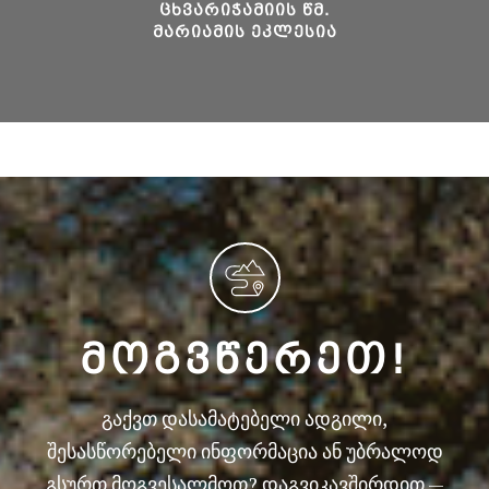
ᲪᲮᲕᲐᲠᲘᲭᲐᲛᲘᲘᲡ ᲬᲛ.
ᲛᲐᲠᲘᲐᲛᲘᲡ ᲔᲙᲚᲔᲡᲘᲐ
ᲛᲝᲒᲕᲬᲔᲠᲔᲗ!
გაქვთ დასამატებელი ადგილი,
შესასწორებელი ინფორმაცია ან უბრალოდ
გსურთ მოგვესალმოთ? დაგვიკავშირდით —