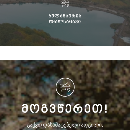
ᲑᲣᲚᲐᲩᲐᲣᲠᲘᲡ
ᲬᲧᲐᲚᲡᲐᲪᲐᲕᲘ
ᲛᲝᲒᲕᲬᲔᲠᲔᲗ!
გაქვთ დასამატებელი ადგილი,