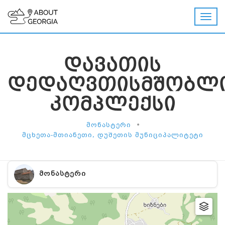
ᲓᲐᲕᲐᲗᲘᲡ
ᲓᲔᲓᲐᲦᲕᲗᲘᲡᲛᲨᲝᲑᲚ
ᲙᲝᲛᲞᲚᲔᲥᲡᲘ
•
ᲛᲝᲜᲐᲡᲢᲔᲠᲘ
ᲛᲪᲮᲔᲗᲐ-ᲛᲗᲘᲐᲜᲔᲗᲘ, ᲓᲣᲨᲔᲗᲘᲡ ᲛᲣᲜᲘᲪᲘᲞᲐᲚᲘᲢᲔᲢᲘ
ᲛᲝᲜᲐᲡᲢᲔᲠᲘ