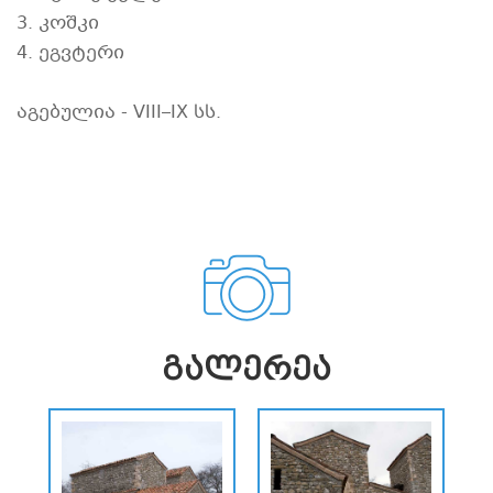
3. კოშკი
4. ეგვტერი
აგებულია - VIII–IX სს.
ᲒᲐᲚᲔᲠᲔᲐ