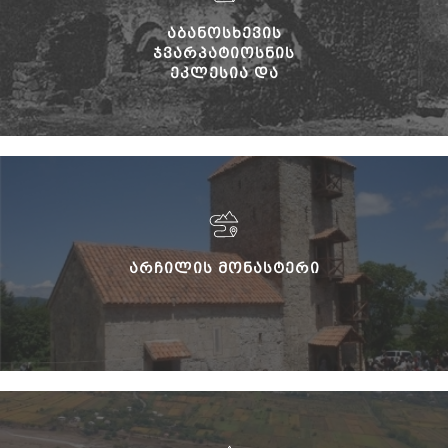
ᲐᲑᲐᲜᲝᲡᲮᲔᲕᲘᲡ
ᲯᲕᲐᲠᲞᲐᲢᲘᲝᲡᲜᲘᲡ
ᲔᲙᲚᲔᲡᲘᲐ ᲓᲐ
ᲡᲐᲛᲐᲠᲝᲕᲐᲜᲘ
ᲐᲠᲩᲘᲚᲘᲡ ᲛᲝᲜᲐᲡᲢᲔᲠᲘ