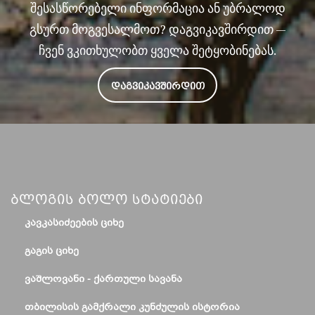
შესასწორებელი ინფორმაცია ან უბრალოდ
გსურთ მოგვესალმოთ? დაგვიკავშირდით —
ჩვენ ვკითხულობთ ყველა შეტყობინებას.
ᲓᲐᲒᲕᲘᲙᲐᲕᲨᲘᲠᲓᲘᲗ
Ბლოგის Ბოლო Სტატიები
ᲙᲐᲕᲙᲐᲡᲘᲫᲔᲔᲑᲘᲡ ᲪᲘᲮᲔ
ᲒᲐᲒᲘᲡ ᲪᲘᲮᲔ
ᲕᲐᲨᲚᲝᲕᲐᲜᲘ - ᲥᲐᲠᲗᲣᲚᲘ ᲡᲐᲕᲐᲜᲐ
ᲗᲑᲘᲚᲘᲡᲘᲡ ᲒᲐᲛᲥᲠᲐᲚᲘ ᲙᲣᲜᲫᲣᲚᲘᲡ ᲘᲡᲢᲝᲠᲘᲐ