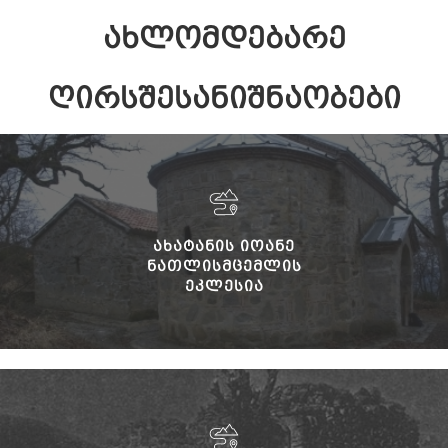
ᲐᲮᲚᲝᲛᲓᲔᲑᲐᲠᲔ
ᲦᲘᲠᲡᲨᲔᲡᲐᲜᲘᲨᲜᲐᲝᲑᲔᲑᲘ
ᲐᲮᲐᲢᲐᲜᲘᲡ ᲘᲝᲐᲜᲔ
ᲜᲐᲗᲚᲘᲡᲛᲪᲔᲛᲚᲘᲡ
ᲔᲙᲚᲔᲡᲘᲐ