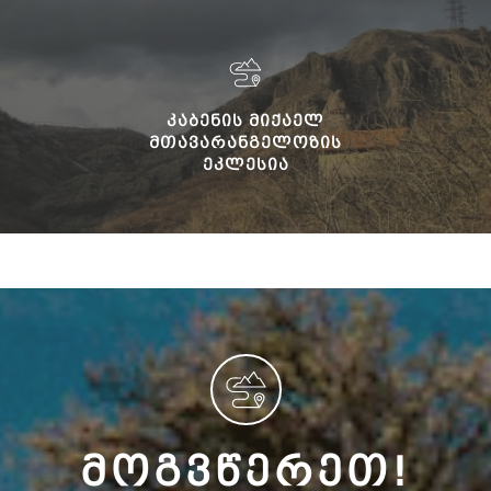
ᲙᲐᲑᲔᲜᲘᲡ ᲛᲘᲥᲐᲔᲚ
ᲛᲗᲐᲕᲐᲠᲐᲜᲒᲔᲚᲝᲖᲘᲡ
ᲔᲙᲚᲔᲡᲘᲐ
ᲛᲝᲒᲕᲬᲔᲠᲔᲗ!