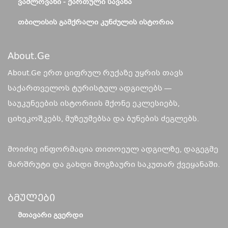
ᲕᲐᲨᲚᲝᲕᲐᲜᲘ - ᲥᲐᲠᲗᲣᲚᲘ ᲡᲐᲕᲐᲜᲐ
ᲗᲑᲘᲚᲘᲡᲘᲡ ᲒᲐᲛᲥᲠᲐᲚᲘ ᲙᲣᲜᲫᲣᲚᲘᲡ ᲘᲡᲢᲝᲠᲘᲐ
About.ge
About.Ge ერთ ციფრულ რუქაზე უყრის თავს
საქართველოს ტურისტულ ადგილებს —
საუკუნეების ისტორიის მქონე ეკლესიებს,
ციხეკოშკებს, მუზეუმებსა და ბუნების ძეგლებს.
მოიძიე ინფორმაცია თითოეულ ადგილზე, დაგეგმე
მარშრუტი და გახდი მოგზაური საკუთარ ქვეყანაში.
Ბმულები
ᲛᲗᲐᲕᲐᲠᲘ ᲒᲕᲔᲠᲓᲘ