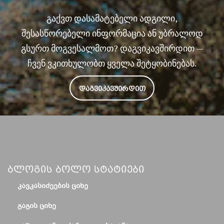
გაქვთ დასამატებელი ადგილი,
შესასწორებელი ინფორმაცია ან უბრალოდ
გსურთ მოგვესალმოთ? დაგვიკავშირდით —
ჩვენ ვკითხულობთ ყველა შეტყობინებას.
ᲓᲐᲒᲕᲘᲙᲐᲕᲨᲘᲠᲓᲘᲗ
Ბლოგის Ბოლო Სტატიები
ᲙᲐᲕᲙᲐᲡᲘᲫᲔᲔᲑᲘᲡ ᲪᲘᲮᲔ
ᲒᲐᲒᲘᲡ ᲪᲘᲮᲔ