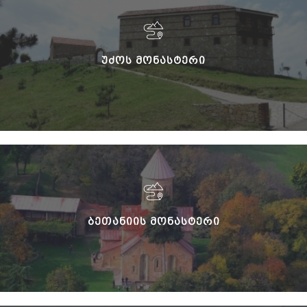
ᲣᲫᲝᲡ ᲛᲝᲜᲐᲡᲢᲔᲠᲘ
ᲑᲔᲗᲐᲜᲘᲘᲡ ᲛᲝᲜᲐᲡᲢᲔᲠᲘ