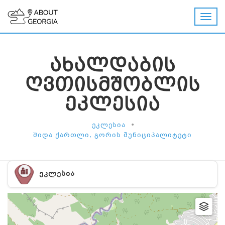
ᲐᲮᲐᲚᲓᲐᲑᲘᲡ
ᲦᲕᲗᲘᲡᲛᲨᲝᲑᲚᲘᲡ
ᲔᲙᲚᲔᲡᲘᲐ
•
ᲔᲙᲚᲔᲡᲘᲐ
ᲨᲘᲓᲐ ᲥᲐᲠᲗᲚᲘ, ᲒᲝᲠᲘᲡ ᲛᲣᲜᲘᲪᲘᲞᲐᲚᲘᲢᲔᲢᲘ
ᲔᲙᲚᲔᲡᲘᲐ