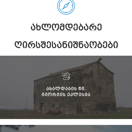
ᲐᲮᲚᲝᲛᲓᲔᲑᲐᲠᲔ
ᲦᲘᲠᲡᲨᲔᲡᲐᲜᲘᲨᲜᲐᲝᲑᲔᲑᲘ
ᲐᲮᲐᲚᲓᲐᲑᲘᲡ ᲬᲛ.
ᲒᲘᲝᲠᲒᲘᲡ ᲔᲙᲚᲔᲡᲘᲐ