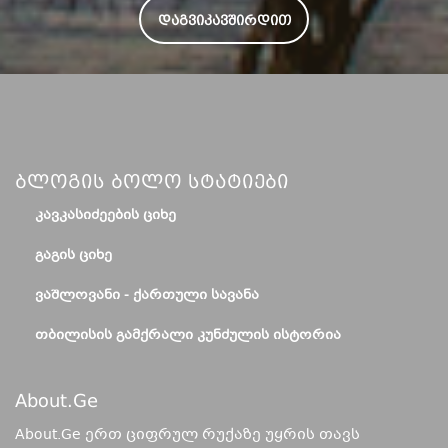
ᲓᲐᲒᲕᲘᲙᲐᲕᲨᲘᲠᲓᲘᲗ
Ბლოგის Ბოლო Სტატიები
ᲙᲐᲕᲙᲐᲡᲘᲫᲔᲔᲑᲘᲡ ᲪᲘᲮᲔ
ᲒᲐᲒᲘᲡ ᲪᲘᲮᲔ
ᲕᲐᲨᲚᲝᲕᲐᲜᲘ - ᲥᲐᲠᲗᲣᲚᲘ ᲡᲐᲕᲐᲜᲐ
ᲗᲑᲘᲚᲘᲡᲘᲡ ᲒᲐᲛᲥᲠᲐᲚᲘ ᲙᲣᲜᲫᲣᲚᲘᲡ ᲘᲡᲢᲝᲠᲘᲐ
About.ge
About.Ge ერთ ციფრულ რუქაზე უყრის თავს