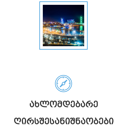
ᲐᲮᲚᲝᲛᲓᲔᲑᲐᲠᲔ
ᲦᲘᲠᲡᲨᲔᲡᲐᲜᲘᲨᲜᲐᲝᲑᲔᲑᲘ