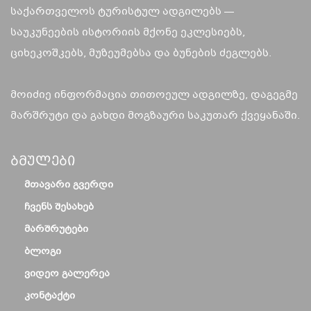
საქართველოს ტურისტულ ადგილებს —
საუკუნეების ისტორიის მქონე ეკლესიებს,
ციხეკოშკებს, მუზეუმებსა და ბუნების ძეგლებს.
მოიძიე ინფორმაცია თითოეულ ადგილზე, დაგეგმე
მარშრუტი და გახდი მოგზაური საკუთარ ქვეყანაში.
Ბმულები
ᲛᲗᲐᲕᲐᲠᲘ ᲒᲕᲔᲠᲓᲘ
ᲩᲕᲔᲜᲡ ᲨᲔᲡᲐᲮᲔᲑ
ᲛᲐᲠᲨᲠᲣᲢᲔᲑᲘ
ᲑᲚᲝᲒᲘ
ᲕᲘᲓᲔᲝ ᲒᲐᲚᲔᲠᲔᲐ
ᲙᲝᲜᲢᲐᲥᲢᲘ