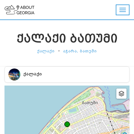
ᲥᲐᲚᲐᲥᲘ ᲑᲐᲗᲣᲛᲘ
•
ᲥᲐᲚᲐᲥᲘ
ᲐᲭᲐᲠᲐ, ᲑᲐᲗᲣᲛᲘ
ᲥᲐᲚᲐᲥᲘ