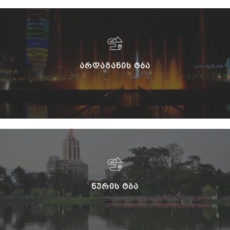
ᲐᲠᲓᲐᲒᲐᲜᲘᲡ ᲢᲑᲐ
ᲜᲣᲠᲘᲡ ᲢᲑᲐ