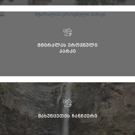
ᲛᲢᲘᲠᲐᲚᲐᲡ ᲔᲠᲝᲕᲜᲣᲚᲘ
ᲞᲐᲠᲙᲘ
ᲛᲐᲮᲣᲜᲪᲔᲗᲘᲡ ᲩᲐᲜᲩᲥᲔᲠᲘ