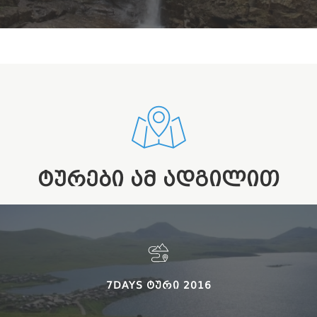
ᲢᲣᲠᲔᲑᲘ ᲐᲛ ᲐᲓᲒᲘᲚᲘᲗ
7DAYS ᲢᲣᲠᲘ 2016