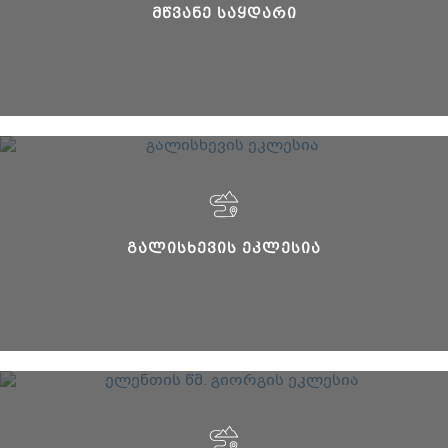
ᲛᲬᲕᲐᲜᲔ ᲡᲐᲧᲓᲐᲠᲘ
ᲒᲐᲚᲘᲡᲮᲔᲕᲘᲡ ᲔᲙᲚᲔᲡᲘᲐ