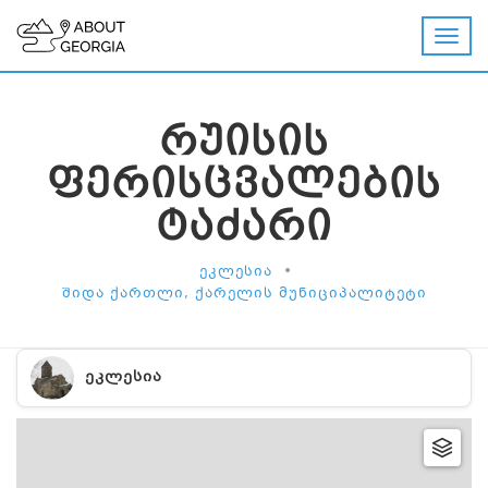
ᲠᲣᲘᲡᲘᲡ
ᲤᲔᲠᲘᲡᲪᲕᲐᲚᲔᲑᲘᲡ
ᲢᲐᲫᲐᲠᲘ
•
ᲔᲙᲚᲔᲡᲘᲐ
ᲨᲘᲓᲐ ᲥᲐᲠᲗᲚᲘ, ᲥᲐᲠᲔᲚᲘᲡ ᲛᲣᲜᲘᲪᲘᲞᲐᲚᲘᲢᲔᲢᲘ
ᲔᲙᲚᲔᲡᲘᲐ