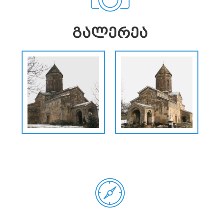
ᲒᲐᲚᲔᲠᲔᲐ