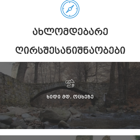
ᲐᲮᲚᲝᲛᲓᲔᲑᲐᲠᲔ
ᲦᲘᲠᲡᲨᲔᲡᲐᲜᲘᲨᲜᲐᲝᲑᲔᲑᲘ
ᲮᲘᲓᲘ ᲛᲓ. ᲝᲪᲮᲔᲖᲔ