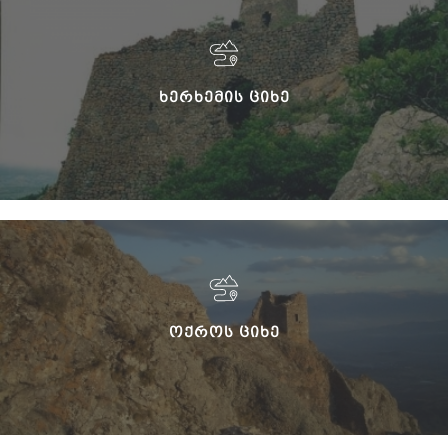
ᲮᲔᲠᲮᲔᲛᲘᲡ ᲪᲘᲮᲔ
ᲝᲥᲠᲝᲡ ᲪᲘᲮᲔ