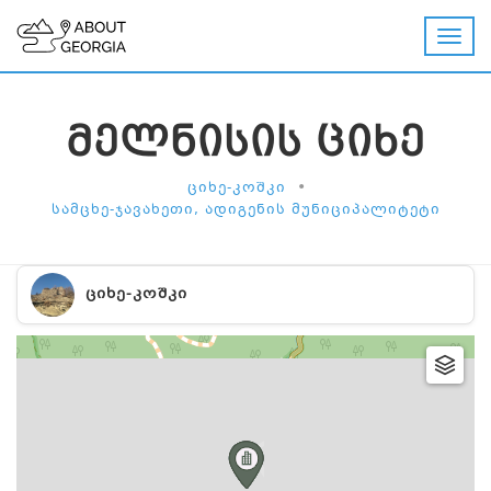
ᲛᲔᲚᲜᲘᲡᲘᲡ ᲪᲘᲮᲔ
•
ᲪᲘᲮᲔ-ᲙᲝᲨᲙᲘ
ᲡᲐᲛᲪᲮᲔ-ᲯᲐᲕᲐᲮᲔᲗᲘ, ᲐᲓᲘᲒᲔᲜᲘᲡ ᲛᲣᲜᲘᲪᲘᲞᲐᲚᲘᲢᲔᲢᲘ
ᲪᲘᲮᲔ-ᲙᲝᲨᲙᲘ