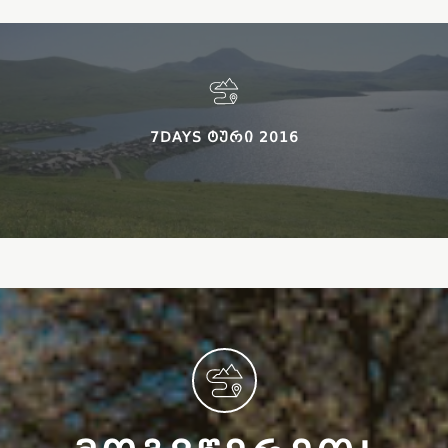
7DAYS ᲢᲣᲠᲘ 2016