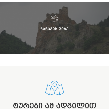
ᲖᲐᲜᲐᲕᲘᲡ ᲪᲘᲮᲔ
ᲢᲣᲠᲔᲑᲘ ᲐᲛ ᲐᲓᲒᲘᲚᲘᲗ