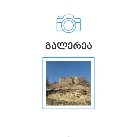
ᲒᲐᲚᲔᲠᲔᲐ