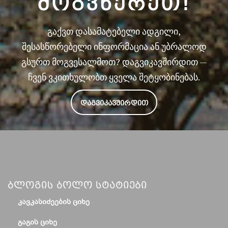
ᲛᲝᲒᲕᲬᲔᲠᲔᲗ!
გაქვთ დასამატებელი ადგილი,
შესასწორებელი ინფორმაცია ან უბრალოდ
გსურთ მოგვესალმოთ? დაგვიკავშირდით —
ჩვენ ვკითხულობთ ყველა შეტყობინებას.
ᲓᲐᲒᲕᲘᲙᲐᲕᲨᲘᲠᲓᲘᲗ
Ბლოგის Ბოლო Სტატიები
ᲙᲐᲕᲙᲐᲡᲘᲫᲔᲔᲑᲘᲡ ᲪᲘᲮᲔ
ᲒᲐᲒᲘᲡ ᲪᲘᲮᲔ