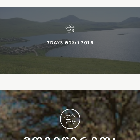
7DAYS ᲢᲣᲠᲘ 2016