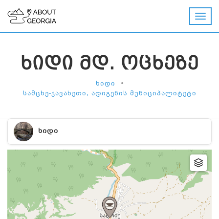
ᲮᲘᲓᲘ ᲛᲓ. ᲝᲪᲮᲔᲖᲔ
•
ᲮᲘᲓᲘ
ᲡᲐᲛᲪᲮᲔ-ᲯᲐᲕᲐᲮᲔᲗᲘ, ᲐᲓᲘᲒᲔᲜᲘᲡ ᲛᲣᲜᲘᲪᲘᲞᲐᲚᲘᲢᲔᲢᲘ
ᲮᲘᲓᲘ