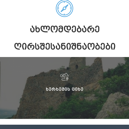
ᲐᲮᲚᲝᲛᲓᲔᲑᲐᲠᲔ
ᲦᲘᲠᲡᲨᲔᲡᲐᲜᲘᲨᲜᲐᲝᲑᲔᲑᲘ
ᲮᲔᲠᲮᲔᲛᲘᲡ ᲪᲘᲮᲔ