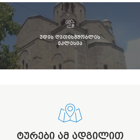
ᲣᲓᲘᲡ ᲦᲕᲗᲘᲡᲛᲨᲝᲑᲚᲘᲡ
ᲔᲙᲚᲔᲡᲘᲐ
ᲢᲣᲠᲔᲑᲘ ᲐᲛ ᲐᲓᲒᲘᲚᲘᲗ