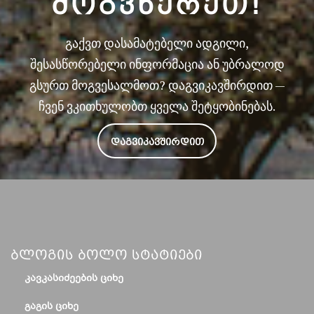
ᲛᲝᲒᲕᲬᲔᲠᲔᲗ!
გაქვთ დასამატებელი ადგილი,
შესასწორებელი ინფორმაცია ან უბრალოდ
გსურთ მოგვესალმოთ? დაგვიკავშირდით —
ჩვენ ვკითხულობთ ყველა შეტყობინებას.
ᲓᲐᲒᲕᲘᲙᲐᲕᲨᲘᲠᲓᲘᲗ
Ბლოგის Ბოლო Სტატიები
ᲙᲐᲕᲙᲐᲡᲘᲫᲔᲔᲑᲘᲡ ᲪᲘᲮᲔ
ᲒᲐᲒᲘᲡ ᲪᲘᲮᲔ