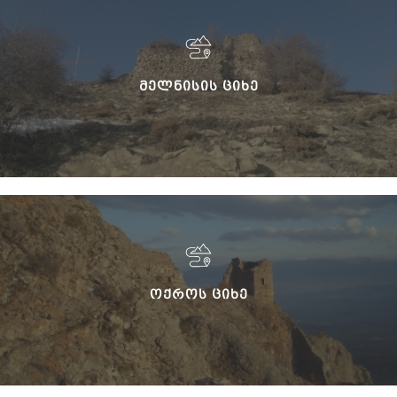
ᲛᲔᲚᲜᲘᲡᲘᲡ ᲪᲘᲮᲔ
ᲝᲥᲠᲝᲡ ᲪᲘᲮᲔ