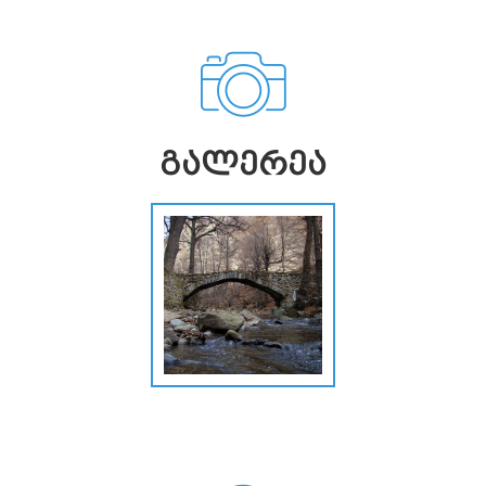
ᲒᲐᲚᲔᲠᲔᲐ