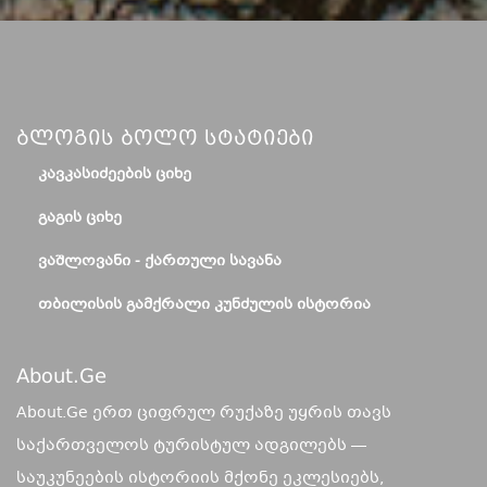
Ბლოგის Ბოლო Სტატიები
ᲙᲐᲕᲙᲐᲡᲘᲫᲔᲔᲑᲘᲡ ᲪᲘᲮᲔ
ᲒᲐᲒᲘᲡ ᲪᲘᲮᲔ
ᲕᲐᲨᲚᲝᲕᲐᲜᲘ - ᲥᲐᲠᲗᲣᲚᲘ ᲡᲐᲕᲐᲜᲐ
ᲗᲑᲘᲚᲘᲡᲘᲡ ᲒᲐᲛᲥᲠᲐᲚᲘ ᲙᲣᲜᲫᲣᲚᲘᲡ ᲘᲡᲢᲝᲠᲘᲐ
About.ge
About.Ge ერთ ციფრულ რუქაზე უყრის თავს
საქართველოს ტურისტულ ადგილებს —
საუკუნეების ისტორიის მქონე ეკლესიებს,