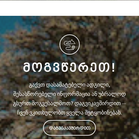
ᲛᲝᲒᲕᲬᲔᲠᲔᲗ!
გაქვთ დასამატებელი ადგილი,
შესასწორებელი ინფორმაცია ან უბრალოდ
გსურთ მოგვესალმოთ? დაგვიკავშირდით —
ჩვენ ვკითხულობთ ყველა შეტყობინებას.
ᲓᲐᲒᲕᲘᲙᲐᲕᲨᲘᲠᲓᲘᲗ