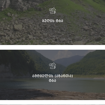
ᲯᲣᲦᲘᲡ ᲢᲑᲐ
ᲐᲛᲢᲧᲔᲚᲘᲡ (ᲐᲖᲐᲜᲗᲐ)
ᲢᲑᲐ