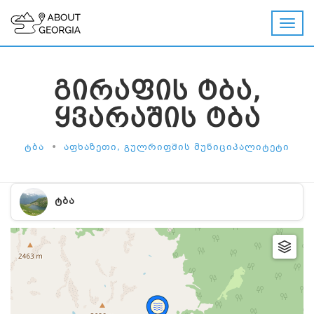
ᲒᲘᲠᲐᲤᲘᲡ ᲢᲑᲐ,
ᲧᲕᲐᲠᲐᲨᲘᲡ ᲢᲑᲐ
•
ᲢᲑᲐ
ᲐᲤᲮᲐᲖᲔᲗᲘ, ᲒᲣᲚᲠᲘᲤᲨᲘᲡ ᲛᲣᲜᲘᲪᲘᲞᲐᲚᲘᲢᲔᲢᲘ
ᲢᲑᲐ