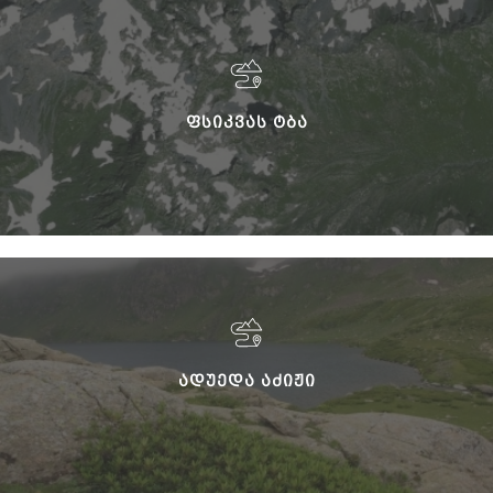
ᲤᲡᲘᲙᲕᲐᲡ ᲢᲑᲐ
ᲐᲓᲣᲔᲓᲐ ᲐᲫᲘᲟᲘ