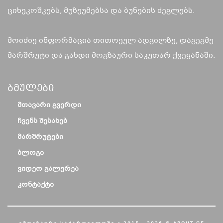
ციხეკოშკებს, მუზეუმებსა და ბუნების ძეგლებს.
მოიძიე ინფორმაცია თითოეულ ადგილზე, დაგეგმე
მარშრუტი და გახდი მოგზაური საკუთარ ქვეყანაში.
Ბმულები
ᲛᲗᲐᲕᲐᲠᲘ ᲒᲕᲔᲠᲓᲘ
ᲩᲕᲔᲜᲡ ᲨᲔᲡᲐᲮᲔᲑ
ᲛᲐᲠᲨᲠᲣᲢᲔᲑᲘ
ᲑᲚᲝᲒᲘ
ᲕᲘᲓᲔᲝ ᲒᲐᲚᲔᲠᲔᲐ
ᲙᲝᲜᲢᲐᲥᲢᲘ