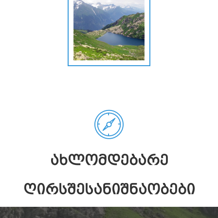
ᲐᲮᲚᲝᲛᲓᲔᲑᲐᲠᲔ
ᲦᲘᲠᲡᲨᲔᲡᲐᲜᲘᲨᲜᲐᲝᲑᲔᲑᲘ