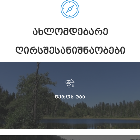
ᲐᲮᲚᲝᲛᲓᲔᲑᲐᲠᲔ
ᲦᲘᲠᲡᲨᲔᲡᲐᲜᲘᲨᲜᲐᲝᲑᲔᲑᲘ
ᲬᲔᲠᲝᲡ ᲢᲑᲐ