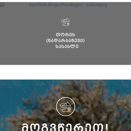
ᲗᲝᲠᲘᲡ
(ᲜᲐᲓᲐᲠᲑᲐᲖᲔᲕᲘ)
ᲡᲐᲡᲐᲮᲚᲔ
ᲛᲝᲒᲕᲬᲔᲠᲔᲗ!