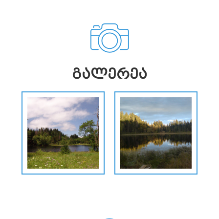
ᲒᲐᲚᲔᲠᲔᲐ