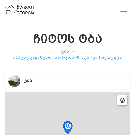
ᲩᲘᲢᲝᲡ ᲢᲑᲐ
•
ᲢᲑᲐ
ᲡᲐᲛᲪᲮᲔ-ᲯᲐᲕᲐᲮᲔᲗᲘ, ᲑᲝᲠᲯᲝᲛᲘᲡ ᲛᲣᲜᲘᲪᲘᲞᲐᲚᲘᲢᲔᲢᲘ
ᲢᲑᲐ