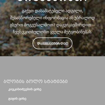
გაქვთ დასამატებელი ადგილი,
შესასწორებელი ინფორმაცია ან უბრალოდ
გსურთ მოგვესალმოთ? დაგვიკავშირდით —
ჩვენ ვკითხულობთ ყველა შეტყობინებას.
ᲓᲐᲒᲕᲘᲙᲐᲕᲨᲘᲠᲓᲘᲗ
Ბლოგის Ბოლო Სტატიები
ᲙᲐᲕᲙᲐᲡᲘᲫᲔᲔᲑᲘᲡ ᲪᲘᲮᲔ
ᲒᲐᲒᲘᲡ ᲪᲘᲮᲔ