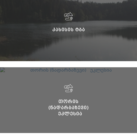
ᲙᲐᲮᲘᲡᲘᲡ ᲢᲑᲐ
ᲗᲝᲠᲘᲡ
(ᲜᲐᲓᲐᲠᲑᲐᲖᲔᲕᲘ)
ᲔᲙᲚᲔᲡᲘᲐ